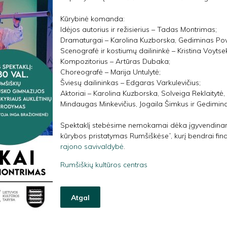
Kūrybinė komanda:
Idėjos autorius ir režisierius – Tadas Montrimas;
Dramaturgai – Karolina Kuzborska, Gediminas Povi
Scenografė ir kostiumų dailininkė – Kristina Voyts
Kompozitorius – Artūras Dubaka;
Choreografė – Marija Untulytė;
Šviesų dailininkas – Edgaras Varkulevičius;
Aktoriai – Karolina Kuzborska, Solveiga Reklaitytė, E
Mindaugas Minkevičius, Jogaila Šimkus ir Gediminas
Spektaklį stebėsime nemokamai dėka įgyvendinamo
kūrybos pristatymas Rumšiškėse”, kurį bendrai fi
rajono savivaldybė
.
Rumšiškių kultūros centras
Atgal