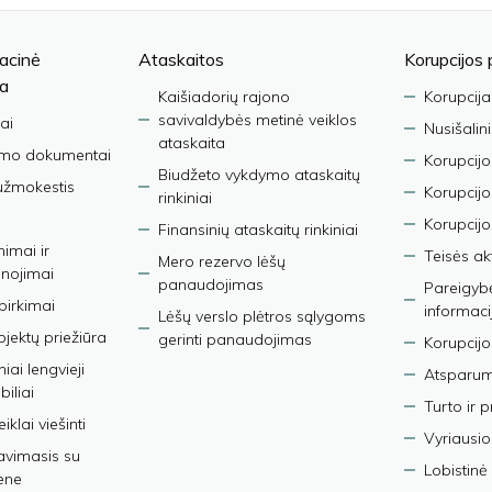
acinė
Ataskaitos
Korupcijos 
ja
Kaišiadorių rajono
Korupcija
savivaldybės metinė veiklos
ai
Nusišalin
ataskaita
imo dokumentai
Korupcijo
Biudžeto vykdymo ataskaitų
užmokestis
Korupcij
rinkiniai
Korupcijo
Finansinių ataskaitų rinkiniai
nimai ir
Teisės ak
Mero rezervo lėšų
nojimai
panaudojimas
Pareigybės
 pirkimai
informaci
Lėšų verslo plėtros sąlygoms
bjektų priežiūra
gerinti panaudojimas
Korupcijo
iai lengvieji
Atsparumo
iliai
Turto ir 
iklai viešinti
Vyriausio
avimasis su
Lobistinė 
ene