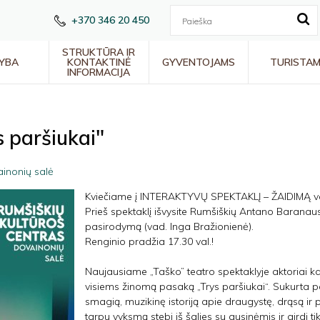
+370 346 20 450
STRUKTŪRA IR
YBA
KONTAKTINĖ
GYVENTOJAMS
TURISTA
INFORMACIJA
 paršiukai"
inonių salė
Kviečiame į INTERAKTYVŲ SPEKTAKLĮ – ŽAIDIMĄ vai
Prieš spektaklį išvysite Rumšiškių Antano Baranau
pasirodymą (vad. Inga Bražionienė).
Renginio pradžia 17.30 val.!
Naujausiame „Taško” teatro spektaklyje aktoriai kar
visiems žinomą pasaką „Trys paršiukai“. Sukurta 
smagią, muzikinę istoriją apie draugystę, drąsą ir p
tarpu vyksmą stebi iš šalies su ausinėmis ir girdi ti