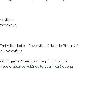
lavičius;
ekhovskaya;
mi Vilčinskaitė – Povilavičienė, Kamilė Pilibaitytė,
 Povilavičius.
 projekto „Scenos vėjai – pajūrio teatrų
nansuoja
Lietuvos kultūros taryba
ir
Kaišiadorių