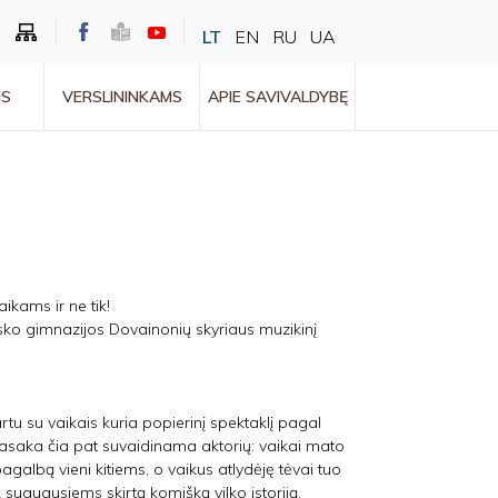
LT
EN
RU
UA
MS
VERSLININKAMS
APIE SAVIVALDYBĘ
kams ir ne tik!
sko gimnazijos Dovainonių skyriaus muzikinį
tu su vaikais kuria popierinį spektaklį pagal
pasaka čia pat suvaidinama aktorių: vaikai mato
agalbą vieni kitiems, o vaikus atlydėję tėvai tuo
k suaugusiems skirtą komišką vilko istoriją.