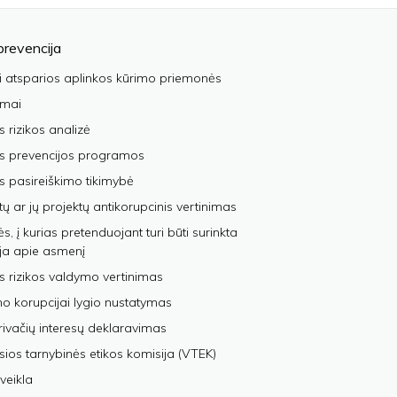
prevencija
i atsparios aplinkos kūrimo priemonės
imai
s rizikos analizė
os prevencijos programos
s pasireiškimo tikimybė
tų ar jų projektų antikorupcinis vertinimas
, į kurias pretenduojant turi būti surinkta
ja apie asmenį
s rizikos valdymo vertinimas
 korupcijai lygio nustatymas
privačių interesų deklaravimas
sios tarnybinės etikos komisija (VTEK)
veikla