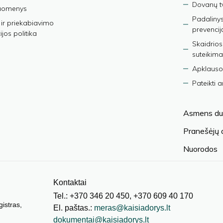
Dovanų t
duomenys
Padalinys
ir priekabiavimo
prevencij
jos politika
Skaidrios
suteikima
Apklauso
Pateikti 
Asmens du
Pranešėjų
Nuorodos
Kontaktai
Tel.: +370 346 20 450, +370 609 40 170
gistras,
El. paštas.:
meras@kaisiadorys.lt
dokumentai@kaisiadorys.lt