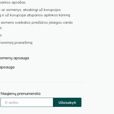
varkos aprašas
 ar asmenys, atsakingi už korupcijos
ą ir už korupcijai atsparios aplinkos kūrimą
 asmens sveikatos priežiūros įstaigos vardo
s
s
anoniminį pranešimą
omenų apsauga
 apsauga
Naujienų prenumerata
Užsisakyti