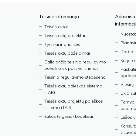
Teisinė informacija
Administr
informaci
Teisės aktai
Nuostat
Teisės aktų projektai
Planav
Tyrimai ir analizės
Darbo 
Teisės aktų pažeidimai
Karjera
Galiojančio teisinio reguliavimo
poveikio ex post vertinimas
Paskati
apdova
Teisinio reguliavimo stebėsena
Viešieji
Teisės aktų paieškos sistema
(TAR)
Ūkio su
Teisės aktų projektų paieškos
Tarnybin
sistema (TAIS)
automob
Etikos (elgesio) kodeksai
Lėšos ve
Konsult
visuom