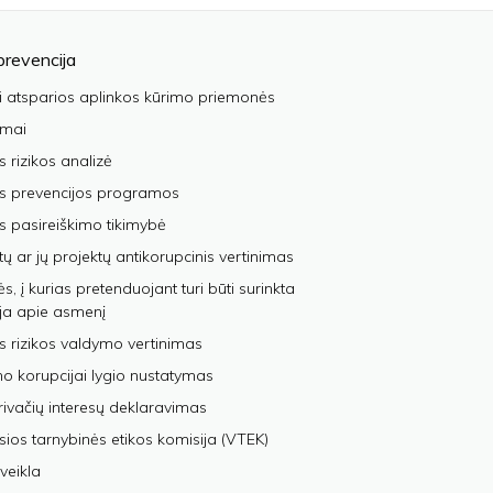
prevencija
i atsparios aplinkos kūrimo priemonės
imai
s rizikos analizė
os prevencijos programos
s pasireiškimo tikimybė
tų ar jų projektų antikorupcinis vertinimas
, į kurias pretenduojant turi būti surinkta
ja apie asmenį
s rizikos valdymo vertinimas
 korupcijai lygio nustatymas
privačių interesų deklaravimas
sios tarnybinės etikos komisija (VTEK)
veikla