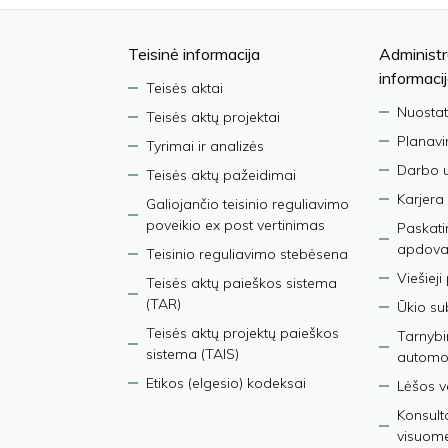
Teisinė informacija
Administr
informaci
Teisės aktai
Nuostat
Teisės aktų projektai
Planav
Tyrimai ir analizės
Darbo 
Teisės aktų pažeidimai
Karjera
Galiojančio teisinio reguliavimo
poveikio ex post vertinimas
Paskati
apdova
Teisinio reguliavimo stebėsena
Viešieji
Teisės aktų paieškos sistema
(TAR)
Ūkio su
Teisės aktų projektų paieškos
Tarnybin
sistema (TAIS)
automob
Etikos (elgesio) kodeksai
Lėšos ve
Konsult
visuom