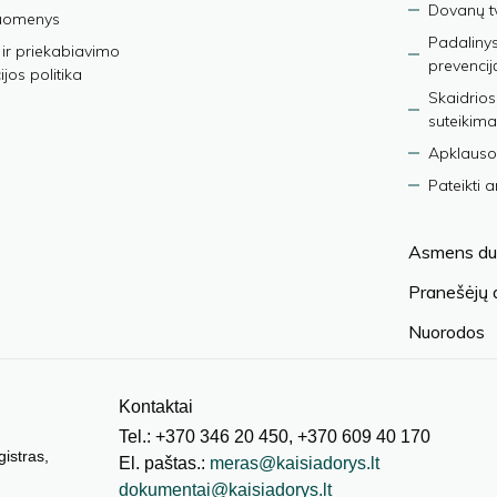
Dovanų t
duomenys
Padalinys
ir priekabiavimo
prevencij
jos politika
Skaidrios
suteikima
Apklauso
Pateikti 
Asmens du
Pranešėjų
Nuorodos
Kontaktai
Tel.: +370 346 20 450, +370 609 40 170
gistras,
El. paštas.:
meras@kaisiadorys.lt
dokumentai@kaisiadorys.lt