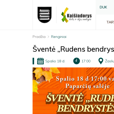
DUK
TAR
Pradžia
Renginiai
Šventė „Rudens bendrys
Spalio 18 d.
17:00
Žasli