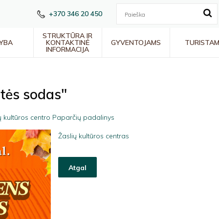
+370 346 20 450
STRUKTŪRA IR
YBA
KONTAKTINĖ
GYVENTOJAMS
TURISTA
INFORMACIJA
tės sodas"
ų kultūros centro Paparčių padalinys
Žaslių kultūros centras
Atgal