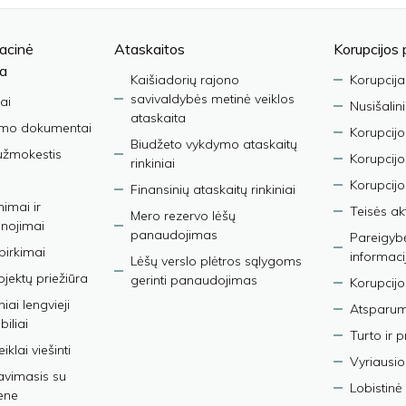
acinė
Ataskaitos
Korupcijos 
ja
Kaišiadorių rajono
Korupcija
savivaldybės metinė veiklos
ai
Nusišalin
ataskaita
imo dokumentai
Korupcijo
Biudžeto vykdymo ataskaitų
užmokestis
Korupcij
rinkiniai
Korupcijo
Finansinių ataskaitų rinkiniai
nimai ir
Teisės ak
Mero rezervo lėšų
nojimai
panaudojimas
Pareigybės
 pirkimai
informaci
Lėšų verslo plėtros sąlygoms
bjektų priežiūra
gerinti panaudojimas
Korupcijo
iai lengvieji
Atsparumo
iliai
Turto ir 
iklai viešinti
Vyriausio
avimasis su
Lobistinė 
ene