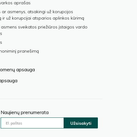
varkos aprašas
 ar asmenys, atsakingi už korupcijos
ą ir už korupcijai atsparios aplinkos kūrimą
 asmens sveikatos priežiūros įstaigos vardo
s
s
anoniminį pranešimą
omenų apsauga
 apsauga
Naujienų prenumerata
Užsisakyti