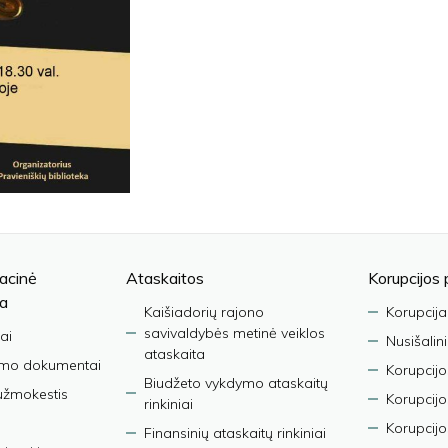
acinė
Ataskaitos
Korupcijos 
ja
Kaišiadorių rajono
Korupcija
savivaldybės metinė veiklos
ai
Nusišalin
ataskaita
imo dokumentai
Korupcijo
Biudžeto vykdymo ataskaitų
užmokestis
Korupcij
rinkiniai
Korupcijo
Finansinių ataskaitų rinkiniai