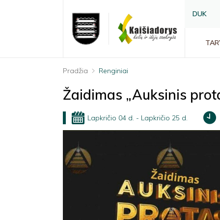
DUK
TAR
Pradžia
Renginiai
Žaidimas „Auksinis prot
Lapkričio 04 d. - Lapkričio 25 d.