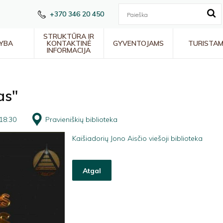
+370 346 20 450
STRUKTŪRA IR
YBA
KONTAKTINĖ
GYVENTOJAMS
TURISTA
INFORMACIJA
as"
18:30
Pravieniškių biblioteka
Kaišiadorių Jono Aisčio viešoji biblioteka
Atgal