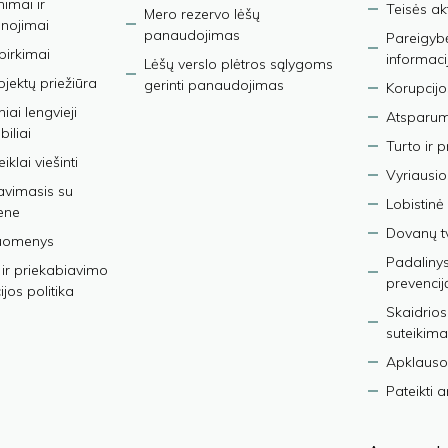
nimai ir
Teisės ak
Mero rezervo lėšų
nojimai
panaudojimas
Pareigybės
 pirkimai
informaci
Lėšų verslo plėtros sąlygoms
bjektų priežiūra
gerinti panaudojimas
Korupcijo
iai lengvieji
Atsparumo
iliai
Turto ir 
iklai viešinti
Vyriausio
avimasis su
Lobistinė 
ene
Dovanų t
duomenys
Padalinys
ir priekabiavimo
prevencij
jos politika
Skaidrios
suteikima
Apklauso
Pateikti 