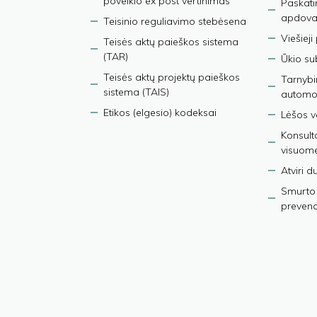
poveikio ex post vertinimas
Paskati
apdova
Teisinio reguliavimo stebėsena
Viešieji
Teisės aktų paieškos sistema
(TAR)
Ūkio su
Teisės aktų projektų paieškos
Tarnybin
sistema (TAIS)
automob
Etikos (elgesio) kodeksai
Lėšos ve
Konsult
visuom
Atviri 
Smurto 
prevenci