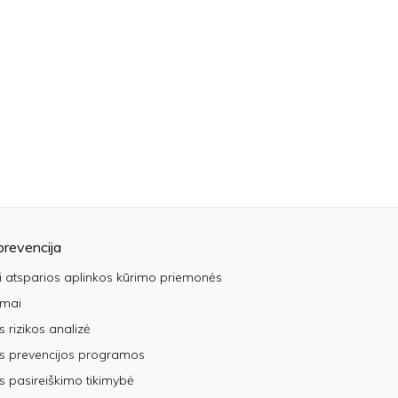
prevencija
i atsparios aplinkos kūrimo priemonės
imai
s rizikos analizė
os prevencijos programos
s pasireiškimo tikimybė