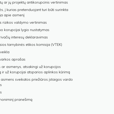
tų ar jų projektų antikorupcinis vertinimas
, į kurias pretenduojant turi būti surinkta
ja apie asmenį
s rizikos valdymo vertinimas
 korupcijai lygio nustatymas
privačių interesų deklaravimas
sios tarnybinės etikos komisija (VTEK)
veikla
varkos aprašas
 ar asmenys, atsakingi už korupcijos
ą ir už korupcijai atsparios aplinkos kūrimą
 asmens sveikatos priežiūros įstaigos vardo
s
s
anoniminį pranešimą