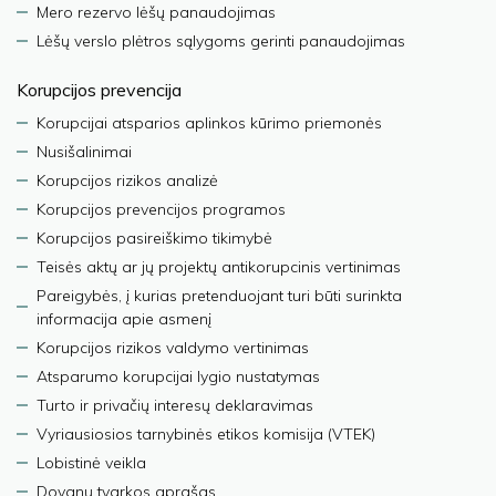
Mero rezervo lėšų panaudojimas
Lėšų verslo plėtros sąlygoms gerinti panaudojimas
Korupcijos prevencija
Korupcijai atsparios aplinkos kūrimo priemonės
Nusišalinimai
Korupcijos rizikos analizė
Korupcijos prevencijos programos
Korupcijos pasireiškimo tikimybė
Teisės aktų ar jų projektų antikorupcinis vertinimas
Pareigybės, į kurias pretenduojant turi būti surinkta
informacija apie asmenį
Korupcijos rizikos valdymo vertinimas
Atsparumo korupcijai lygio nustatymas
Turto ir privačių interesų deklaravimas
Vyriausiosios tarnybinės etikos komisija (VTEK)
Lobistinė veikla
Dovanų tvarkos aprašas