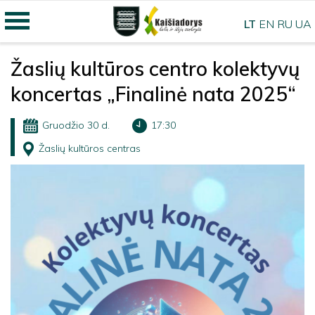
LT
EN
RU
UA
Žaslių kultūros centro kolektyvų
koncertas „Finalinė nata 2025“
Gruodžio 30 d.
17:30
Žaslių kultūros centras