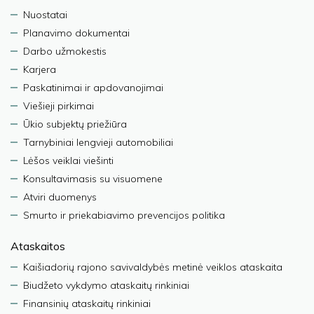
Nuostatai
Planavimo dokumentai
Darbo užmokestis
Karjera
Paskatinimai ir apdovanojimai
Viešieji pirkimai
Ūkio subjektų priežiūra
Tarnybiniai lengvieji automobiliai
Lėšos veiklai viešinti
Konsultavimasis su visuomene
Atviri duomenys
Smurto ir priekabiavimo prevencijos politika
Ataskaitos
Kaišiadorių rajono savivaldybės metinė veiklos ataskaita
Biudžeto vykdymo ataskaitų rinkiniai
Finansinių ataskaitų rinkiniai