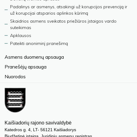
Padalinys ar asmenys, atsakingi už korupcijos prevenciją ir
už korupcijai atsparios aplinkos kūrimą
Skaidrios asmens sveikatos priežiūros įstaigos vardo
suteikimas
Apklausos
Pateikti anoniminį pranešimą
Asmens duomenų apsauga
Pranešėjų apsauga
Nuorodos
Kaišiadorių rajono savivaldybė
Katedros g. 4, LT- 56121 Kaišiadorys
Biudžetinė įstaiga. Juridinių asmenų registras,