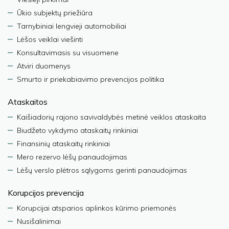
Ūkio subjektų priežiūra
Tarnybiniai lengvieji automobiliai
Lėšos veiklai viešinti
Konsultavimasis su visuomene
Atviri duomenys
Smurto ir priekabiavimo prevencijos politika
Ataskaitos
Kaišiadorių rajono savivaldybės metinė veiklos ataskaita
Biudžeto vykdymo ataskaitų rinkiniai
Finansinių ataskaitų rinkiniai
Mero rezervo lėšų panaudojimas
Lėšų verslo plėtros sąlygoms gerinti panaudojimas
Korupcijos prevencija
Korupcijai atsparios aplinkos kūrimo priemonės
Nusišalinimai