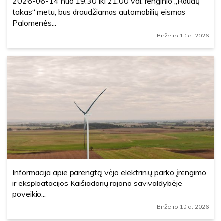
2026-06-14 nuo 19.30 iki 21.00 val. renginio ,,Raudų
takas“ metu, bus draudžiamas automobilių eismas
Palomenės...
Birželio 10 d. 2026
Informacija apie parengtą vėjo elektrinių parko įrengimo
ir eksploatacijos Kaišiadorių rajono savivaldybėje
poveikio...
Birželio 10 d. 2026