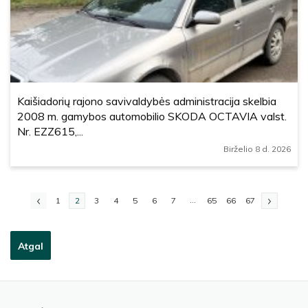
Kaišiadorių rajono savivaldybės administracija skelbia
2008 m. gamybos automobilio SKODA OCTAVIA valst.
Nr. EZZ615,...
Birželio 8 d. 2026
...
1
2
3
4
5
6
7
65
66
67
Atgal