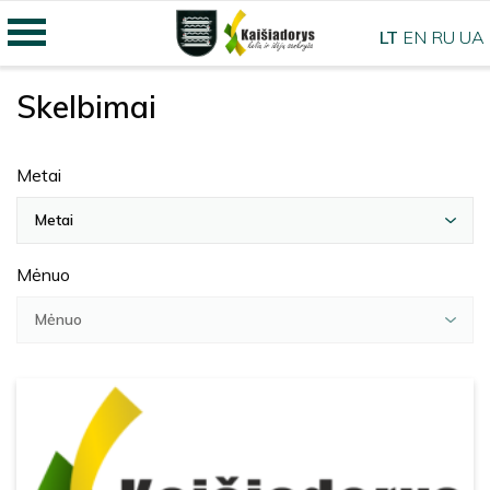
LT
EN
RU
UA
Skelbimai
Metai
Metai
Mėnuo
Mėnuo