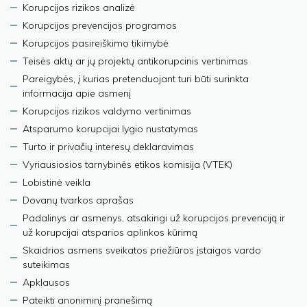
Korupcijos rizikos analizė
Korupcijos prevencijos programos
Korupcijos pasireiškimo tikimybė
Teisės aktų ar jų projektų antikorupcinis vertinimas
Pareigybės, į kurias pretenduojant turi būti surinkta
informacija apie asmenį
Korupcijos rizikos valdymo vertinimas
Atsparumo korupcijai lygio nustatymas
Turto ir privačių interesų deklaravimas
Vyriausiosios tarnybinės etikos komisija (VTEK)
Lobistinė veikla
Dovanų tvarkos aprašas
Padalinys ar asmenys, atsakingi už korupcijos prevenciją ir
už korupcijai atsparios aplinkos kūrimą
Skaidrios asmens sveikatos priežiūros įstaigos vardo
suteikimas
Apklausos
Pateikti anoniminį pranešimą