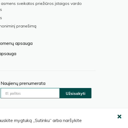
 asmens sveikatos priežiūros įstaigos vardo
s
s
anoniminį pranešimą
omenų apsauga
 apsauga
Naujienų prenumerata
Užsisakyti
pauskite mygtuką „Sutinku“ arba naršykite