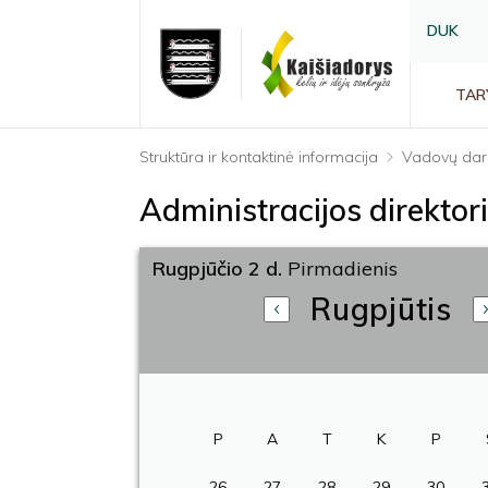
DUK
TAR
Struktūra ir kontaktinė informacija
Vadovų dar
Administracijos direkto
Rugpjūčio 2 d.
Pirmadienis
Rugpjūtis
P
A
T
K
P
26
27
28
29
30