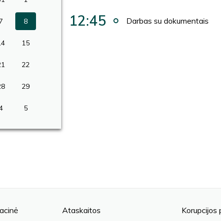
12:45
Darbas su dokumentais
7
8
14
15
21
22
28
29
4
5
acinė
Ataskaitos
Korupcijos 