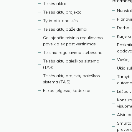
informaci
Teisės aktai
Nuostat
Teisės aktų projektai
Planav
Tyrimai ir analizės
Darbo 
Teisės aktų pažeidimai
Karjera
Galiojančio teisinio reguliavimo
poveikio ex post vertinimas
Paskati
apdova
Teisinio reguliavimo stebėsena
Viešieji
Teisės aktų paieškos sistema
(TAR)
Ūkio su
Teisės aktų projektų paieškos
Tarnybin
sistema (TAIS)
automob
Etikos (elgesio) kodeksai
Lėšos ve
Konsult
visuom
Atviri 
Smurto 
prevenci