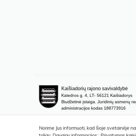
Kaišiadorių rajono savivaldybė
Katedros g. 4, LT- 56121 Kaišiadorys
Biudžetinė įstaiga. Juridinių asmenų re
administracijos kodas 188773916
Norime Jus informuoti, kad šioje svetainėje n
toliau. Daugiau informacijos: Privatumas kaisi