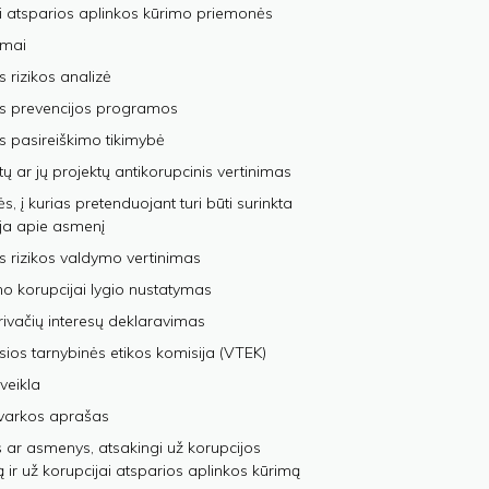
i atsparios aplinkos kūrimo priemonės
imai
s rizikos analizė
os prevencijos programos
s pasireiškimo tikimybė
tų ar jų projektų antikorupcinis vertinimas
, į kurias pretenduojant turi būti surinkta
ja apie asmenį
s rizikos valdymo vertinimas
 korupcijai lygio nustatymas
privačių interesų deklaravimas
sios tarnybinės etikos komisija (VTEK)
veikla
varkos aprašas
 ar asmenys, atsakingi už korupcijos
ą ir už korupcijai atsparios aplinkos kūrimą