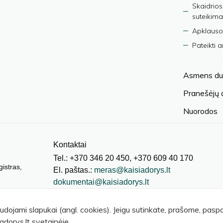
Skaidrios
suteikima
Apklauso
Pateikti 
Asmens du
Pranešėjų
Nuorodos
Kontaktai
Tel.: +370 346 20 450, +370 609 40 170
gistras,
El. paštas.:
meras@kaisiadorys.lt
dokumentai@kaisiadorys.lt
audojami slapukai (angl. cookies). Jeigu sutinkate, prašome, pas
adorys.lt svetainėje