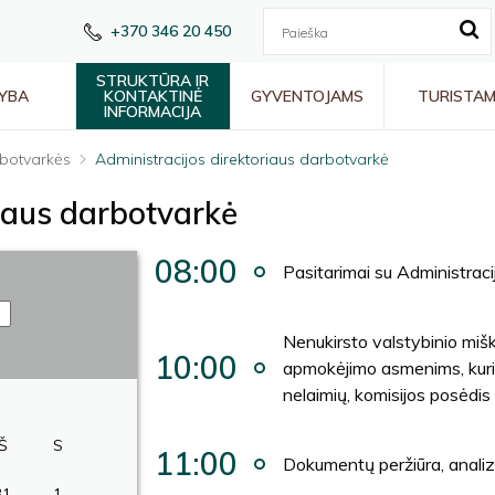
+370 346 20 450
STRUKTŪRA IR
YBA
KONTAKTINĖ
GYVENTOJAMS
TURISTA
INFORMACIJA
botvarkės
Administracijos direktoriaus darbotvarkė
riaus darbotvarkė
08:00
Pasitarimai su Administraci
Nenukirsto valstybinio mišk
10:00
apmokėjimo asmenims, kurių
nelaimių, komisijos posėdis
Š
S
11:00
Dokumentų peržiūra, anali
31
1