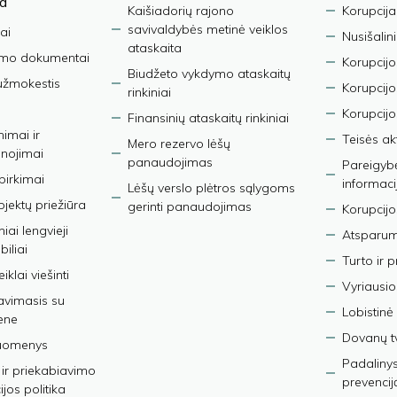
ja
Kaišiadorių rajono
Korupcija
savivaldybės metinė veiklos
ai
Nusišalin
ataskaita
imo dokumentai
Korupcijo
Biudžeto vykdymo ataskaitų
užmokestis
Korupcij
rinkiniai
Korupcijo
Finansinių ataskaitų rinkiniai
nimai ir
Teisės ak
Mero rezervo lėšų
nojimai
panaudojimas
Pareigybės
 pirkimai
informaci
Lėšų verslo plėtros sąlygoms
bjektų priežiūra
gerinti panaudojimas
Korupcijo
iai lengvieji
Atsparumo
iliai
Turto ir 
iklai viešinti
Vyriausio
avimasis su
Lobistinė 
ene
Dovanų t
duomenys
Padalinys
ir priekabiavimo
prevencij
jos politika