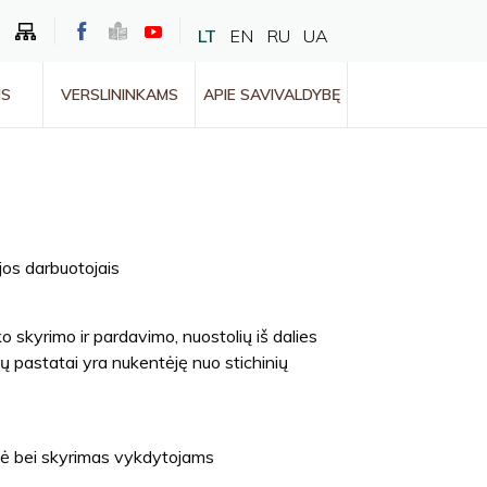
LT
EN
RU
UA
MS
VERSLININKAMS
APIE SAVIVALDYBĘ
jos darbuotojais
o skyrimo ir pardavimo, nuostolių iš dalies
 pastatai yra nukentėję nuo stichinių
zė bei skyrimas vykdytojams