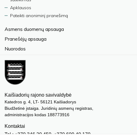
Apklausos
Pateikti anoniminį pranešimą
Asmens duomenų apsauga
Pranešėjų apsauga
Nuorodos
Kaišiadorių rajono savivaldybė
Katedros g. 4, LT- 56121 Kaišiadorys
Biudžetinė įstaiga. Juridinių asmenų registras,
administracijos kodas 188773916
Kontaktai
Tel.: +370 346 20 450, +370 609 40 170