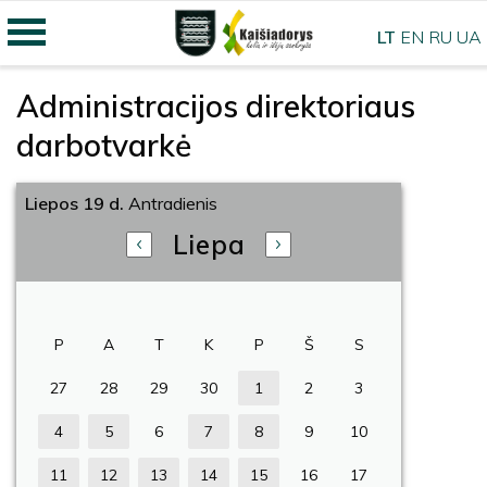
LT
EN
RU
UA
Administracijos direktoriaus
darbotvarkė
Liepos 19 d.
Antradienis
Liepa
P
A
T
K
P
Š
S
27
28
29
30
1
2
3
4
5
6
7
8
9
10
11
12
13
14
15
16
17