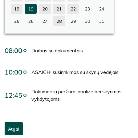
18
19
20
21
22
23
24
25
26
27
28
29
30
31
08:00
Darbas su dokumentais
10:00
ASAICHI susirinkimas su skyrių vedėjais
Dokumentų peržiūra, analizė bei skyrimas
12:45
vykdytojams
Atgal