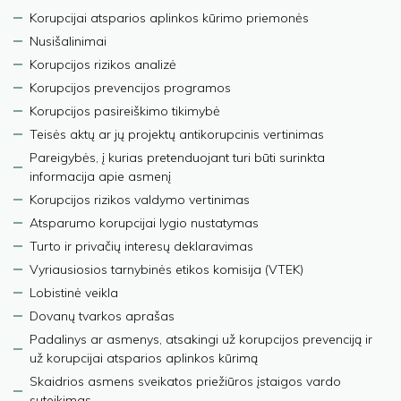
Korupcijai atsparios aplinkos kūrimo priemonės
Nusišalinimai
Korupcijos rizikos analizė
Korupcijos prevencijos programos
Korupcijos pasireiškimo tikimybė
Teisės aktų ar jų projektų antikorupcinis vertinimas
Pareigybės, į kurias pretenduojant turi būti surinkta
informacija apie asmenį
Korupcijos rizikos valdymo vertinimas
Atsparumo korupcijai lygio nustatymas
Turto ir privačių interesų deklaravimas
Vyriausiosios tarnybinės etikos komisija (VTEK)
Lobistinė veikla
Dovanų tvarkos aprašas
Padalinys ar asmenys, atsakingi už korupcijos prevenciją ir
už korupcijai atsparios aplinkos kūrimą
Skaidrios asmens sveikatos priežiūros įstaigos vardo
suteikimas