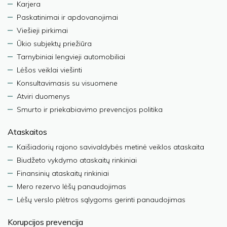
Karjera
Paskatinimai ir apdovanojimai
Viešieji pirkimai
Ūkio subjektų priežiūra
Tarnybiniai lengvieji automobiliai
Lėšos veiklai viešinti
Konsultavimasis su visuomene
Atviri duomenys
Smurto ir priekabiavimo prevencijos politika
Ataskaitos
Kaišiadorių rajono savivaldybės metinė veiklos ataskaita
Biudžeto vykdymo ataskaitų rinkiniai
Finansinių ataskaitų rinkiniai
Mero rezervo lėšų panaudojimas
Lėšų verslo plėtros sąlygoms gerinti panaudojimas
Korupcijos prevencija