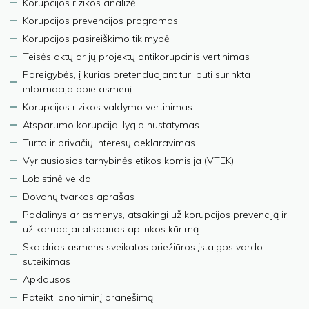
Korupcijos rizikos analizė
Korupcijos prevencijos programos
Korupcijos pasireiškimo tikimybė
Teisės aktų ar jų projektų antikorupcinis vertinimas
Pareigybės, į kurias pretenduojant turi būti surinkta
informacija apie asmenį
Korupcijos rizikos valdymo vertinimas
Atsparumo korupcijai lygio nustatymas
Turto ir privačių interesų deklaravimas
Vyriausiosios tarnybinės etikos komisija (VTEK)
Lobistinė veikla
Dovanų tvarkos aprašas
Padalinys ar asmenys, atsakingi už korupcijos prevenciją ir
už korupcijai atsparios aplinkos kūrimą
Skaidrios asmens sveikatos priežiūros įstaigos vardo
suteikimas
Apklausos
Pateikti anoniminį pranešimą