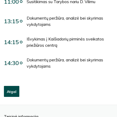
11:00
Susitikimas su Tarybos nariu D. Vilimu
Dokumentų peržiūra, analizė bei skyrimas
13:15
vykdytojams
Išvykimas į Kaišiadorių pirminės sveikatos
14:15
priežiūros centrą
Dokumentų peržiūra, analizė bei skyrimas
14:30
vykdytojams
Atgal
Teisinė informacija