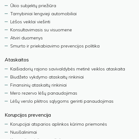
Ūkio subjektų priežiūra
Tarnybiniai lengvieji automobiliai
Lėšos veiklai viešinti
Konsultavimasis su visuomene
Atviri duomenys
Smurto ir priekabiavimo prevencijos politika
Ataskaitos
Kaišiadorių rajono savivaldybės metinė veiklos ataskaita
Biudžeto vykdymo ataskaitų rinkiniai
Finansinių ataskaitų rinkiniai
Mero rezervo lėšų panaudojimas
Lėšų verslo plėtros sąlygoms gerinti panaudojimas
Korupcijos prevencija
Korupcijai atsparios aplinkos kūrimo priemonės
Nusišalinimai