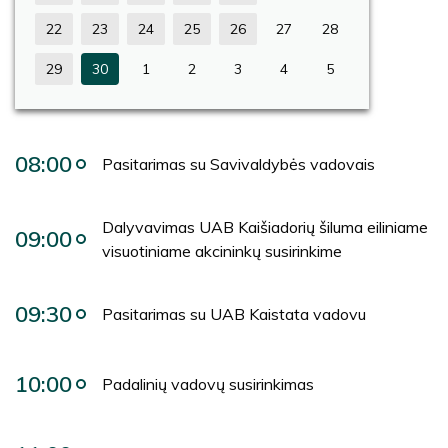
22
23
24
25
26
27
28
29
30
1
2
3
4
5
08:00
Pasitarimas su Savivaldybės vadovais
Dalyvavimas UAB Kaišiadorių šiluma eiliniame
09:00
visuotiniame akcininkų susirinkime
09:30
Pasitarimas su UAB Kaistata vadovu
10:00
Padalinių vadovų susirinkimas