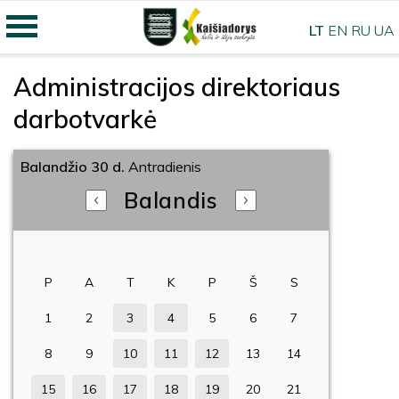
LT
EN
RU
UA
Administracijos direktoriaus
darbotvarkė
Balandžio 30 d.
Antradienis
Balandis
P
A
T
K
P
Š
S
1
2
3
4
5
6
7
8
9
10
11
12
13
14
15
16
17
18
19
20
21