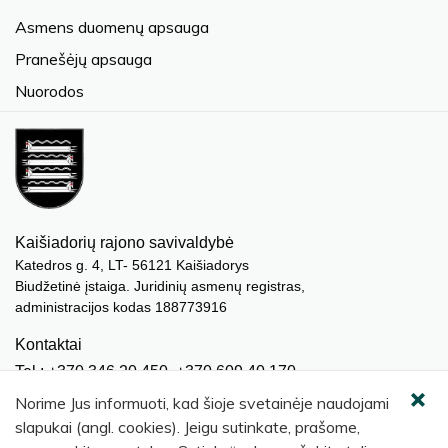
Asmens duomenų apsauga
Pranešėjų apsauga
Nuorodos
Kaišiadorių rajono savivaldybė
Katedros g. 4, LT- 56121 Kaišiadorys
Biudžetinė įstaiga. Juridinių asmenų registras,
administracijos kodas 188773916
Kontaktai
Tel.: +370 346 20 450, +370 609 40 170
El. paštas.:
meras@kaisiadorys.lt
Norime Jus informuoti, kad šioje svetainėje naudojami
dokumentai@kaisiadorys.lt
slapukai (angl. cookies). Jeigu sutinkate, prašome,