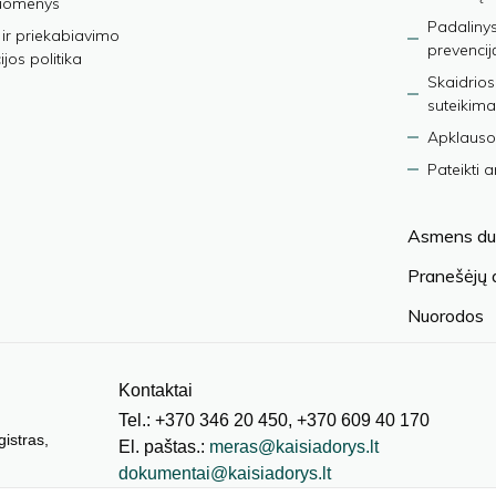
duomenys
Padalinys
ir priekabiavimo
prevencij
jos politika
Skaidrios
suteikima
Apklauso
Pateikti 
Asmens du
Pranešėjų
Nuorodos
Kontaktai
Tel.: +370 346 20 450, +370 609 40 170
gistras,
El. paštas.:
meras@kaisiadorys.lt
dokumentai@kaisiadorys.lt