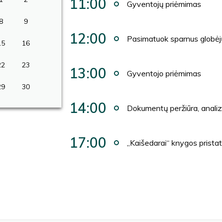
11:00
Gyventojų priėmimas
8
9
12:00
Pasimatuok sparnus globėj
15
16
22
23
13:00
Gyventojo priėmimas
29
30
14:00
Dokumentų peržiūra, analiz
17:00
„Kaišedarai“ knygos prist