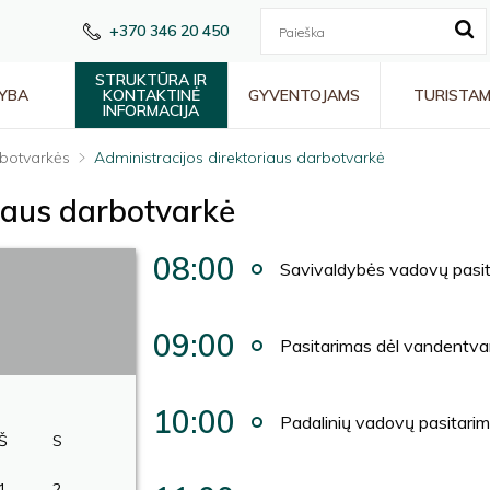
+370 346 20 450
STRUKTŪRA IR
YBA
KONTAKTINĖ
GYVENTOJAMS
TURISTA
INFORMACIJA
botvarkės
Administracijos direktoriaus darbotvarkė
riaus darbotvarkė
08:00
Savivaldybės vadovų pasi
09:00
Pasitarimas dėl vandentva
10:00
Padalinių vadovų pasitari
Š
S
1
2