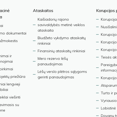
acinė
Ataskaitos
Korupcijos 
ja
Kaišiadorių rajono
Korupcija
savivaldybės metinė veiklos
ai
Nusišalin
ataskaita
imo dokumentai
Korupcijo
Biudžeto vykdymo ataskaitų
užmokestis
Korupcij
rinkiniai
Korupcijo
Finansinių ataskaitų rinkiniai
nimai ir
Teisės ak
Mero rezervo lėšų
nojimai
panaudojimas
Pareigybės
 pirkimai
informaci
Lėšų verslo plėtros sąlygoms
bjektų priežiūra
gerinti panaudojimas
Korupcijo
iai lengvieji
Atsparumo
iliai
Turto ir 
iklai viešinti
Vyriausio
avimasis su
Lobistinė 
ene
Dovanų t