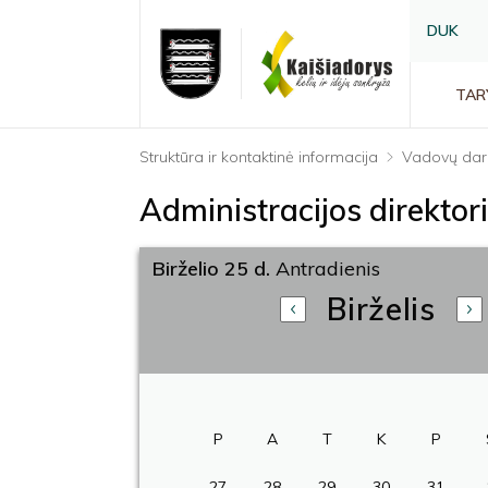
DUK
TAR
Struktūra ir kontaktinė informacija
Vadovų dar
Administracijos direkto
Birželio 25 d.
Antradienis
Birželis
P
A
T
K
P
27
28
29
30
31