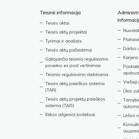
Teisinė informacija
Administr
informaci
Teisės aktai
Nuostat
Teisės aktų projektai
Planav
Tyrimai ir analizės
Darbo 
Teisės aktų pažeidimai
Karjera
Galiojančio teisinio reguliavimo
poveikio ex post vertinimas
Paskati
apdova
Teisinio reguliavimo stebėsena
Viešieji
Teisės aktų paieškos sistema
(TAR)
Ūkio su
Teisės aktų projektų paieškos
Tarnybin
sistema (TAIS)
automob
Etikos (elgesio) kodeksai
Lėšos ve
Konsult
visuom