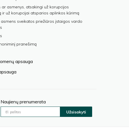
 ar asmenys, atsakingi už korupcijos
ą ir už korupcijai atsparios aplinkos kūrimą
 asmens sveikatos priežiūros įstaigos vardo
s
s
anoniminį pranešimą
omenų apsauga
 apsauga
Naujienų prenumerata
Užsisakyti