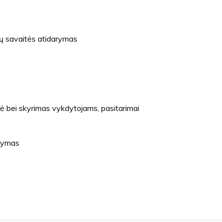
ų savaitės atidarymas
ė bei skyrimas vykdytojams, pasitarimai
atymas