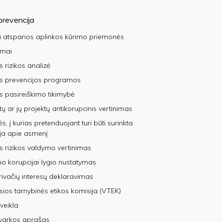
prevencija
i atsparios aplinkos kūrimo priemonės
imai
s rizikos analizė
os prevencijos programos
s pasireiškimo tikimybė
tų ar jų projektų antikorupcinis vertinimas
, į kurias pretenduojant turi būti surinkta
ja apie asmenį
s rizikos valdymo vertinimas
 korupcijai lygio nustatymas
privačių interesų deklaravimas
sios tarnybinės etikos komisija (VTEK)
veikla
varkos aprašas