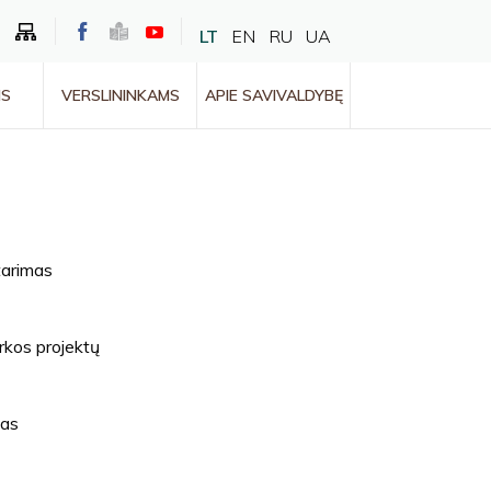
LT
EN
RU
UA
MS
VERSLININKAMS
APIE SAVIVALDYBĘ
tarimas
rkos projektų
mas