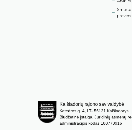
Atviri 
Smurto 
prevenci
Kaišiadorių rajono savivaldybė
Katedros g. 4, LT- 56121 Kaišiadorys
Biudžetinė įstaiga. Juridinių asmenų re
administracijos kodas 188773916