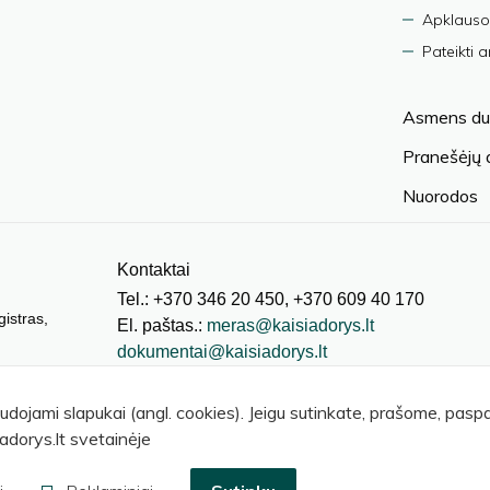
Apklauso
Pateikti 
Asmens du
Pranešėjų
Nuorodos
Kontaktai
Tel.: +370 346 20 450, +370 609 40 170
gistras,
El. paštas.:
meras@kaisiadorys.lt
dokumentai@kaisiadorys.lt
audojami slapukai (angl. cookies). Jeigu sutinkate, prašome, pas
adorys.lt svetainėje
© 2026 Kaišiadorių rajono savivaldybė
.