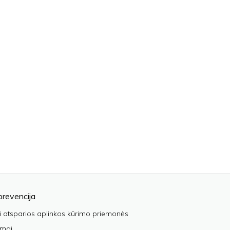
prevencija
i atsparios aplinkos kūrimo priemonės
imai