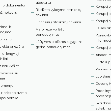
ataskaita
imo dokumentai
Korupcijo
Biudžeto vykdymo ataskaitų
užmokestis
Korupcij
rinkiniai
Korupcijo
Finansinių ataskaitų rinkiniai
nimai ir
Teisės ak
Mero rezervo lėšų
nojimai
panaudojimas
Pareigybės
 pirkimai
informaci
Lėšų verslo plėtros sąlygoms
bjektų priežiūra
gerinti panaudojimas
Korupcijo
iai lengvieji
Atsparumo
iliai
Turto ir 
iklai viešinti
Vyriausio
avimasis su
Lobistinė 
ene
Dovanų t
duomenys
Padalinys
ir priekabiavimo
prevencij
jos politika
Skaidrios
suteikima