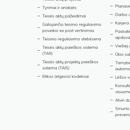
Planav
Tyrimai ir analizės
Darbo 
Teisės aktų pažeidimai
Karjera
Galiojančio teisinio reguliavimo
poveikio ex post vertinimas
Paskati
apdova
Teisinio reguliavimo stebėsena
Viešieji
Teisės aktų paieškos sistema
(TAR)
Ūkio su
Teisės aktų projektų paieškos
Tarnybin
sistema (TAIS)
automob
Etikos (elgesio) kodeksai
Lėšos ve
Konsult
visuom
Atviri 
Smurto 
prevenci