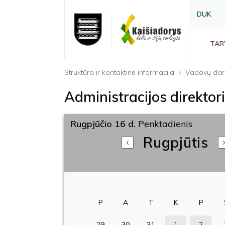
DUK
TAR
Struktūra ir kontaktinė informacija
Vadovų dar
Administracijos direkto
Rugpjūčio 16 d.
Penktadienis
Rugpjūtis
P
A
T
K
P
29
30
31
1
2