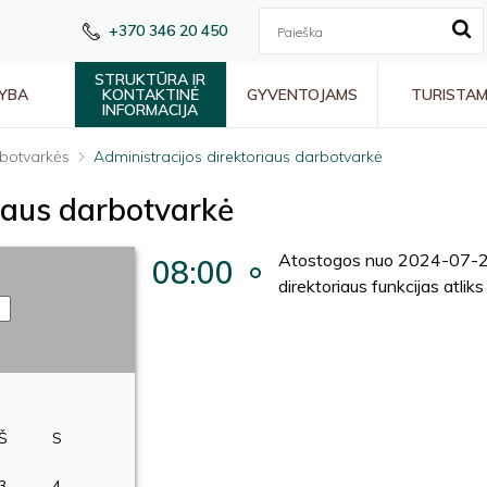
+370 346 20 450
STRUKTŪRA IR
YBA
KONTAKTINĖ
GYVENTOJAMS
TURISTA
INFORMACIJA
botvarkės
Administracijos direktoriaus darbotvarkė
riaus darbotvarkė
Atostogos nuo 2024-07-26
08:00
direktoriaus funkcijas atlik
Š
S
3
4