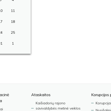
10
11
17
18
24
25
31
1
acinė
Ataskaitos
Korupcijos 
ja
Kaišiadorių rajono
Korupcija
savivaldybės metinė veiklos
ai
Nusišalin