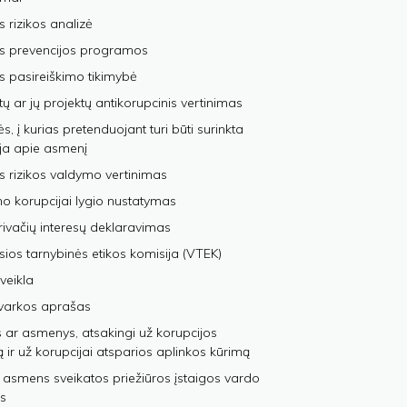
s rizikos analizė
os prevencijos programos
s pasireiškimo tikimybė
tų ar jų projektų antikorupcinis vertinimas
, į kurias pretenduojant turi būti surinkta
ja apie asmenį
s rizikos valdymo vertinimas
 korupcijai lygio nustatymas
privačių interesų deklaravimas
sios tarnybinės etikos komisija (VTEK)
veikla
varkos aprašas
 ar asmenys, atsakingi už korupcijos
ą ir už korupcijai atsparios aplinkos kūrimą
 asmens sveikatos priežiūros įstaigos vardo
s