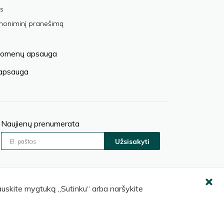
s
anoniminį pranešimą
omenų apsauga
 apsauga
Naujienų prenumerata
Užsisakyti
pauskite mygtuką „Sutinku“ arba naršykite