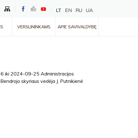
LT
EN
RU
UA
MS
VERSLININKAMS
APIE SAVIVALDYBĘ
 iki 2024-09-25 Administracijos
s Bendrojo skyriaus vedėja J. Putnikienė