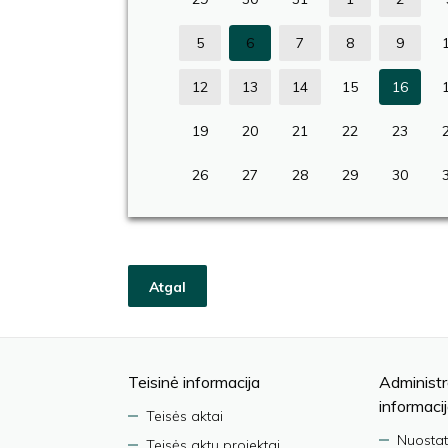
5
6
7
8
9
12
13
14
15
16
19
20
21
22
23
26
27
28
29
30
Atgal
Teisinė informacija
Administr
informaci
Teisės aktai
Nuostat
Teisės aktų projektai