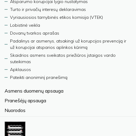
Atsparumo korupcijai lygio nustatymas
Turto ir privačių interesų deklaravimas
Vyriausiosios tarnybinės etikos komisija (VTEK)
Lobistinė veikla
Dovanų tvarkos aprašas
Padalinys ar asmenys, atsakingi už korupcijos prevenciją ir
už korupcijai atsparios aplinkos kūrimą
Skaidrios asmens sveikatos priežiūros įstaigos vardo
suteikimas
Apklausos
Pateikti anoniminį pranešimą
Asmens duomenų apsauga
Pranešėjų apsauga
Nuorodos