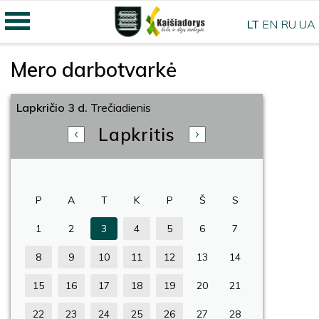
LT
EN
RU
UA
Mero darbotvarkė
Lapkričio 3 d.
Trečiadienis
Lapkritis
P
A
T
K
P
Š
S
1
2
3
4
5
6
7
8
9
10
11
12
13
14
15
16
17
18
19
20
21
22
23
24
25
26
27
28