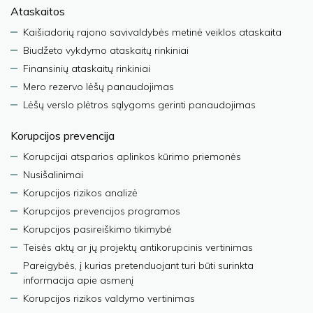
Ataskaitos
Kaišiadorių rajono savivaldybės metinė veiklos ataskaita
Biudžeto vykdymo ataskaitų rinkiniai
Finansinių ataskaitų rinkiniai
Mero rezervo lėšų panaudojimas
Lėšų verslo plėtros sąlygoms gerinti panaudojimas
Korupcijos prevencija
Korupcijai atsparios aplinkos kūrimo priemonės
Nusišalinimai
Korupcijos rizikos analizė
Korupcijos prevencijos programos
Korupcijos pasireiškimo tikimybė
Teisės aktų ar jų projektų antikorupcinis vertinimas
Pareigybės, į kurias pretenduojant turi būti surinkta
informacija apie asmenį
Korupcijos rizikos valdymo vertinimas