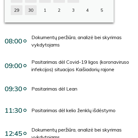
29
30
1
2
3
4
5
Dokumentų peržiūra, analizė bei skyrimas
08:00
vykdytojams
Pasitarimas dėl Covid-19 ligos (koronaviruso
09:00
infekcijos) situacijos Kaišiadorių rajone
09:30
Pasitarimas dėl Lean
11:30
Pasitarimas dėl kelio ženklų išdėstymo
Dokumentų peržiūra, analizė bei skyrimas
12:45
vykdytojams