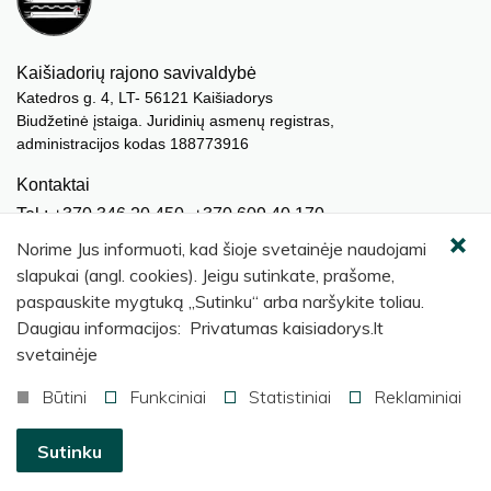
Kaišiadorių rajono savivaldybė
Katedros g. 4, LT- 56121 Kaišiadorys
Biudžetinė įstaiga. Juridinių asmenų registras,
administracijos kodas 188773916
Kontaktai
Tel.: +370 346 20 450, +370 609 40 170
El. paštas.:
meras@kaisiadorys.lt
Norime Jus informuoti, kad šioje svetainėje naudojami
dokumentai@kaisiadorys.lt
slapukai (angl. cookies). Jeigu sutinkate, prašome,
paspauskite mygtuką „Sutinku“ arba naršykite toliau.
Naujienų prenumerata
Daugiau informacijos: Privatumas kaisiadorys.lt
Užsisakyti
svetainėje
Būtini
Funkciniai
Statistiniai
Reklaminiai
© 2026 Kaišiadorių rajono savivaldybė
.
Sutinku