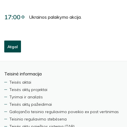
17:00
Ukrainos palaikymo akcija.
Atgal
Teisinė informacija
Teisės aktai
Teisės aktų projektai
Tyrimai ir analizės
Teisės aktų pažeidimai
Galiojančio teisinio reguliavimo poveikio ex post vertinimas
Teisinio reguliavimo stebėsena
Teisės aktų paieškos sistema (TAR)