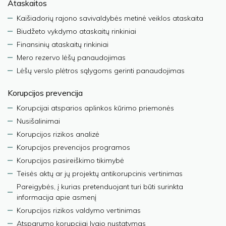
Ataskaitos
Kaišiadorių rajono savivaldybės metinė veiklos ataskaita
Biudžeto vykdymo ataskaitų rinkiniai
Finansinių ataskaitų rinkiniai
Mero rezervo lėšų panaudojimas
Lėšų verslo plėtros sąlygoms gerinti panaudojimas
Korupcijos prevencija
Korupcijai atsparios aplinkos kūrimo priemonės
Nusišalinimai
Korupcijos rizikos analizė
Korupcijos prevencijos programos
Korupcijos pasireiškimo tikimybė
Teisės aktų ar jų projektų antikorupcinis vertinimas
Pareigybės, į kurias pretenduojant turi būti surinkta
informacija apie asmenį
Korupcijos rizikos valdymo vertinimas
Atsparumo korupcijai lygio nustatymas