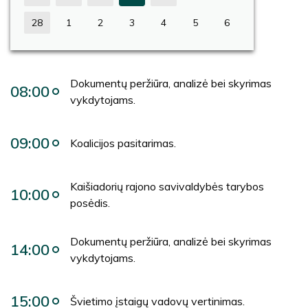
28
1
2
3
4
5
6
Dokumentų peržiūra, analizė bei skyrimas
08:00
vykdytojams.
09:00
Koalicijos pasitarimas.
Kaišiadorių rajono savivaldybės tarybos
10:00
posėdis.
Dokumentų peržiūra, analizė bei skyrimas
14:00
vykdytojams.
15:00
Švietimo įstaigų vadovų vertinimas.