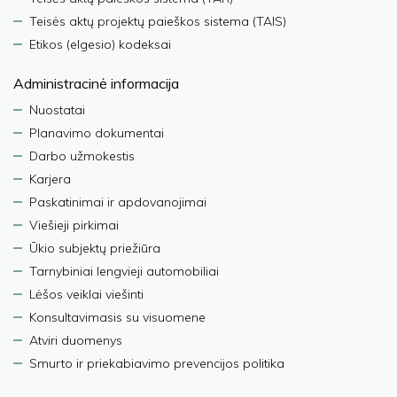
Teisės aktų projektų paieškos sistema (TAIS)
Etikos (elgesio) kodeksai
Administracinė informacija
Nuostatai
Planavimo dokumentai
Darbo užmokestis
Karjera
Paskatinimai ir apdovanojimai
Viešieji pirkimai
Ūkio subjektų priežiūra
Tarnybiniai lengvieji automobiliai
Lėšos veiklai viešinti
Konsultavimasis su visuomene
Atviri duomenys
Smurto ir priekabiavimo prevencijos politika