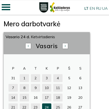
LT
EN
RU
UA
Mero darbotvarkė
Vasario 24 d.
Ketvirtadienis
Vasaris
P
A
T
K
P
Š
S
31
1
2
3
4
5
6
7
8
9
10
11
12
13
14
15
16
17
18
19
20
21
22
23
24
25
26
27