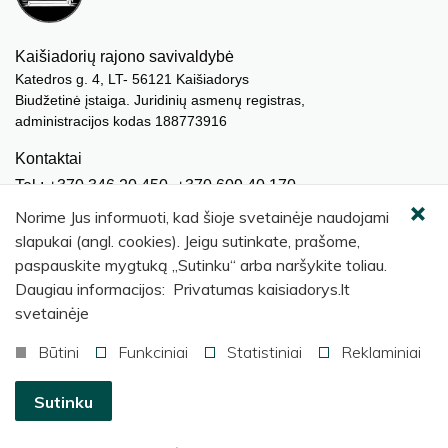
Kaišiadorių rajono savivaldybė
Katedros g. 4, LT- 56121 Kaišiadorys
Biudžetinė įstaiga. Juridinių asmenų registras,
administracijos kodas 188773916
Kontaktai
Tel.: +370 346 20 450, +370 609 40 170
El. paštas.:
meras@kaisiadorys.lt
Norime Jus informuoti, kad šioje svetainėje naudojami
dokumentai@kaisiadorys.lt
slapukai (angl. cookies). Jeigu sutinkate, prašome,
paspauskite mygtuką „Sutinku“ arba naršykite toliau.
Naujienų prenumerata
Daugiau informacijos: Privatumas kaisiadorys.lt
Užsisakyti
svetainėje
Būtini
Funkciniai
Statistiniai
Reklaminiai
© 2026 Kaišiadorių rajono savivaldybė
.
Sutinku