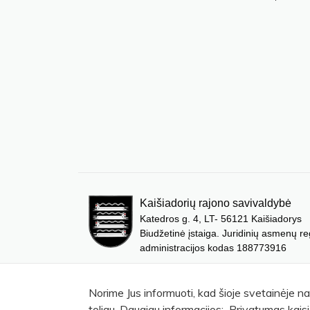
Kaišiadorių rajono savivaldybė
Katedros g. 4, LT- 56121 Kaišiadorys
Biudžetinė įstaiga. Juridinių asmenų re
administracijos kodas 188773916
Norime Jus informuoti, kad šioje svetainėje n
toliau. Daugiau informacijos: Privatumas kaisi