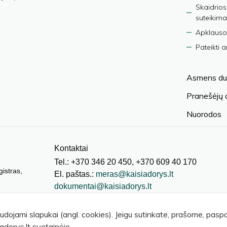
Skaidrios
suteikima
Apklauso
Pateikti 
Asmens du
Pranešėjų
Nuorodos
Kontaktai
Tel.: +370 346 20 450, +370 609 40 170
gistras,
El. paštas.:
meras@kaisiadorys.lt
dokumentai@kaisiadorys.lt
audojami slapukai (angl. cookies). Jeigu sutinkate, prašome, pas
adorys.lt svetainėje