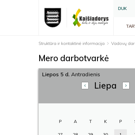
DUK
TAR
Struktūra ir kontaktinė informacija
Vadovų dar
Mero darbotvarkė
Liepos 5 d.
Antradienis
Liepa
P
A
T
K
P
27
28
29
30
1