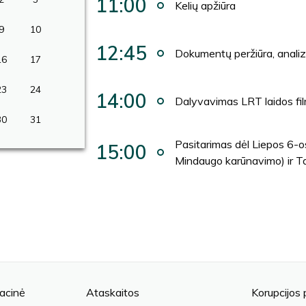
11:00
Kelių apžiūra
9
10
12:45
Dokumentų peržiūra, analiz
16
17
23
24
14:00
Dalyvavimas LRT laidos fi
30
31
Pasitarimas dėl Liepos 6-o
15:00
Mindaugo karūnavimo) ir Ta
acinė
Ataskaitos
Korupcijos 