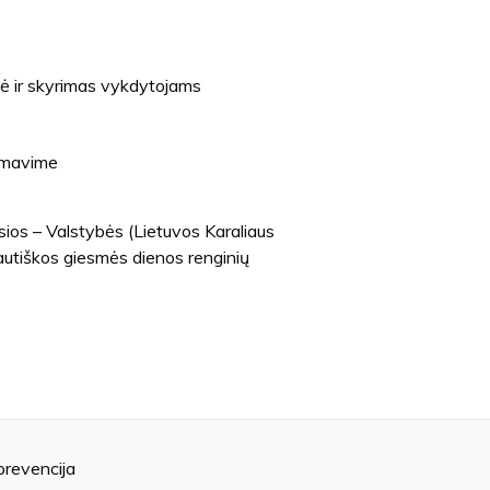
ė ir skyrimas vykdytojams
lmavime
sios – Valstybės (Lietuvos Karaliaus
utiškos giesmės dienos renginių
prevencija