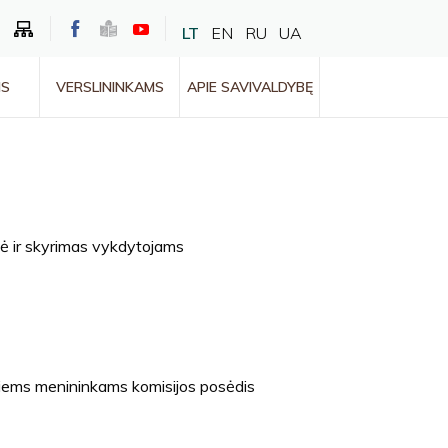
LT
EN
RU
UA
MS
VERSLININKAMS
APIE SAVIVALDYBĘ
ė ir skyrimas vykdytojams
siems menininkams komisijos posėdis