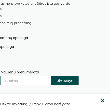
 asmens sveikatos priežiūros įstaigos vardo
s
s
anoniminį pranešimą
omenų apsauga
 apsauga
Naujienų prenumerata
Užsisakyti
pauskite mygtuką „Sutinku“ arba naršykite