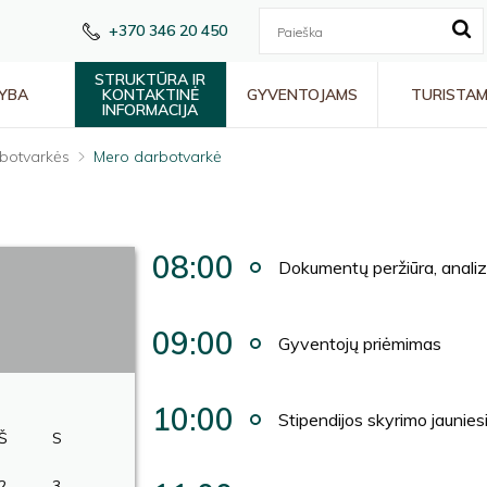
+370 346 20 450
STRUKTŪRA IR
YBA
KONTAKTINĖ
GYVENTOJAMS
TURISTA
INFORMACIJA
botvarkės
Mero darbotvarkė
08:00
Dokumentų peržiūra, analiz
09:00
Gyventojų priėmimas
10:00
Stipendijos skyrimo jaunie
Š
S
2
3