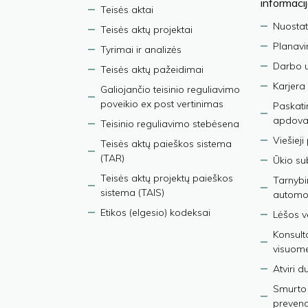
informaci
Teisės aktai
Nuostat
Teisės aktų projektai
Planav
Tyrimai ir analizės
Darbo 
Teisės aktų pažeidimai
Karjera
Galiojančio teisinio reguliavimo
poveikio ex post vertinimas
Paskati
apdova
Teisinio reguliavimo stebėsena
Viešieji
Teisės aktų paieškos sistema
(TAR)
Ūkio su
Teisės aktų projektų paieškos
Tarnybin
sistema (TAIS)
automob
Etikos (elgesio) kodeksai
Lėšos ve
Konsult
visuom
Atviri 
Smurto 
prevenci