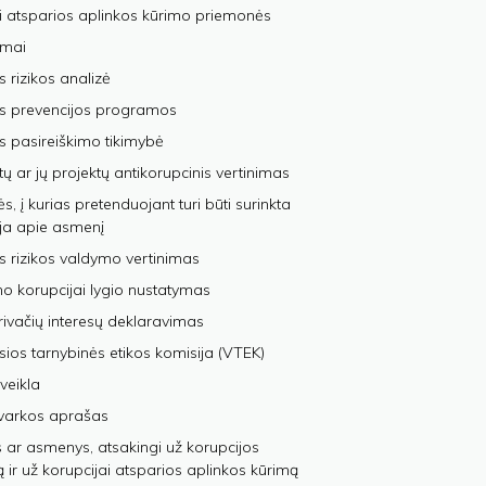
i atsparios aplinkos kūrimo priemonės
imai
s rizikos analizė
os prevencijos programos
s pasireiškimo tikimybė
tų ar jų projektų antikorupcinis vertinimas
, į kurias pretenduojant turi būti surinkta
ja apie asmenį
s rizikos valdymo vertinimas
 korupcijai lygio nustatymas
privačių interesų deklaravimas
sios tarnybinės etikos komisija (VTEK)
veikla
varkos aprašas
 ar asmenys, atsakingi už korupcijos
ą ir už korupcijai atsparios aplinkos kūrimą