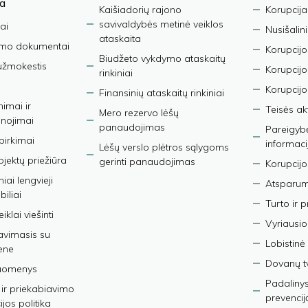
ja
Kaišiadorių rajono
Korupcija
savivaldybės metinė veiklos
ai
Nusišalin
ataskaita
imo dokumentai
Korupcijo
Biudžeto vykdymo ataskaitų
užmokestis
Korupcij
rinkiniai
Korupcijo
Finansinių ataskaitų rinkiniai
nimai ir
Teisės ak
Mero rezervo lėšų
nojimai
panaudojimas
Pareigybės
 pirkimai
informaci
Lėšų verslo plėtros sąlygoms
bjektų priežiūra
gerinti panaudojimas
Korupcijo
iai lengvieji
Atsparumo
iliai
Turto ir 
iklai viešinti
Vyriausio
avimasis su
Lobistinė 
ene
Dovanų t
duomenys
Padalinys
ir priekabiavimo
prevencij
jos politika