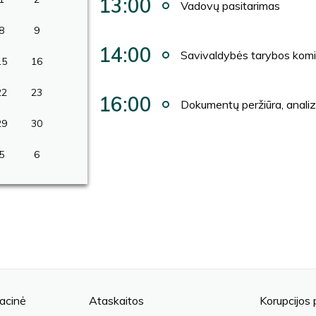
13:00
Vadovų pasitarimas
8
9
14:00
Savivaldybės tarybos komi
15
16
22
23
16:00
Dokumentų peržiūra, anali
29
30
5
6
acinė
Ataskaitos
Korupcijos 