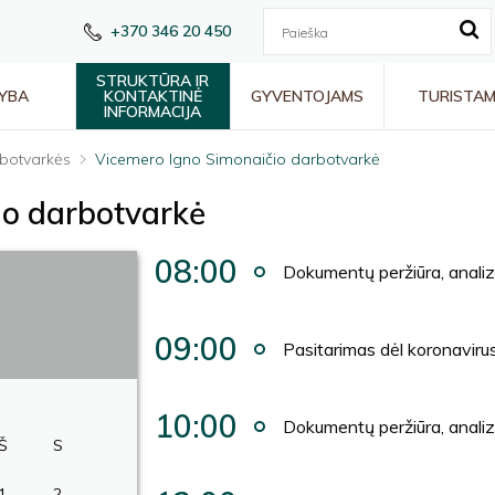
+370 346 20 450
STRUKTŪRA IR
YBA
KONTAKTINĖ
GYVENTOJAMS
TURISTA
INFORMACIJA
botvarkės
Vicemero Igno Simonaičio darbotvarkė
io darbotvarkė
08:00
Dokumentų peržiūra, anali
09:00
Pasitarimas dėl koronavirus
10:00
Dokumentų peržiūra, anali
Š
S
1
2