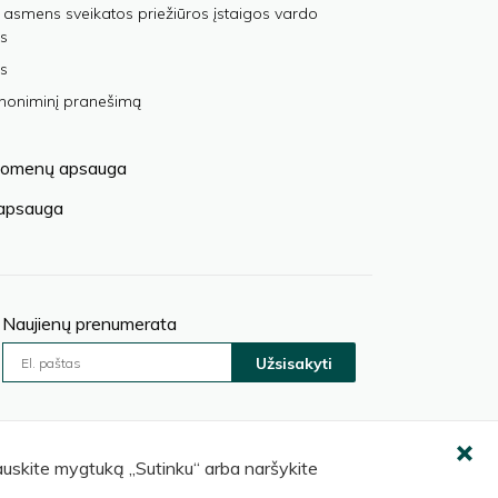
 asmens sveikatos priežiūros įstaigos vardo
s
s
anoniminį pranešimą
omenų apsauga
 apsauga
Naujienų prenumerata
Užsisakyti
pauskite mygtuką „Sutinku“ arba naršykite