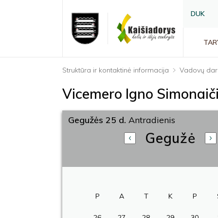
DUK
TAR
Struktūra ir kontaktinė informacija
Vadovų dar
Vicemero Igno Simonaič
Gegužės 25 d.
Antradienis
Gegužė
P
A
T
K
P
26
27
28
29
30