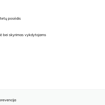
tetų posėdis
zė bei skyrimas vykdytojams
prevencija