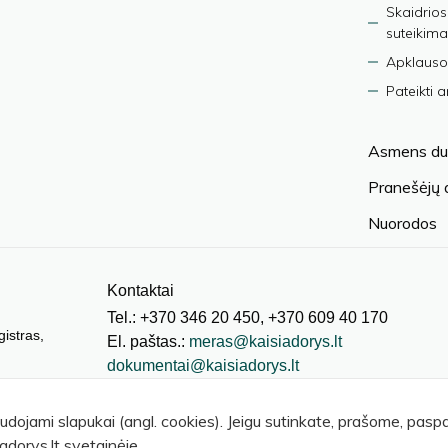
Skaidrios
suteikima
Apklauso
Pateikti 
Asmens du
Pranešėjų
Nuorodos
Kontaktai
Tel.: +370 346 20 450, +370 609 40 170
gistras,
El. paštas.:
meras@kaisiadorys.lt
dokumentai@kaisiadorys.lt
audojami slapukai (angl. cookies). Jeigu sutinkate, prašome, pas
adorys.lt svetainėje