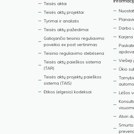
informaci
Teisės aktai
Nuostat
Teisės aktų projektai
Planav
Tyrimai ir analizės
Darbo 
Teisės aktų pažeidimai
Karjera
Galiojančio teisinio reguliavimo
poveikio ex post vertinimas
Paskati
apdova
Teisinio reguliavimo stebėsena
Viešieji
Teisės aktų paieškos sistema
(TAR)
Ūkio su
Teisės aktų projektų paieškos
Tarnybin
sistema (TAIS)
automob
Etikos (elgesio) kodeksai
Lėšos ve
Konsult
visuom
Atviri 
Smurto 
prevenci