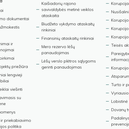
ja
Kaišiadorių rajono
Korupcija
savivaldybės metinė veiklos
ai
Nusišalin
ataskaita
imo dokumentai
Korupcijo
Biudžeto vykdymo ataskaitų
užmokestis
Korupcij
rinkiniai
Korupcijo
Finansinių ataskaitų rinkiniai
nimai ir
Teisės ak
Mero rezervo lėšų
nojimai
panaudojimas
Pareigybės
 pirkimai
informaci
Lėšų verslo plėtros sąlygoms
bjektų priežiūra
gerinti panaudojimas
Korupcijo
iai lengvieji
Atsparumo
iliai
Turto ir 
iklai viešinti
Vyriausio
avimasis su
Lobistinė 
ene
Dovanų t
duomenys
Padalinys
ir priekabiavimo
prevencij
jos politika