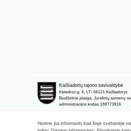
Kaišiadorių rajono savivaldybė
Katedros g. 4, LT- 56121 Kaišiadorys
Biudžetinė įstaiga. Juridinių asmenų re
administracijos kodas 188773916
Norime Jus informuoti, kad šioje svetainėje n
toliau. Daugiau informacijos: Privatumas kaisi