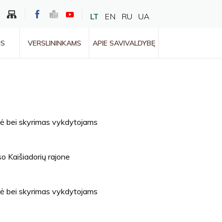
LT
EN
RU
UA
MS
VERSLININKAMS
APIE SAVIVALDYBĘ
zė bei skyrimas vykdytojams
o Kaišiadorių rajone
zė bei skyrimas vykdytojams