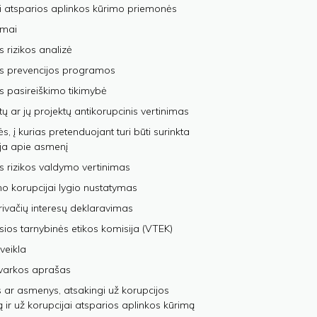
i atsparios aplinkos kūrimo priemonės
imai
s rizikos analizė
os prevencijos programos
s pasireiškimo tikimybė
tų ar jų projektų antikorupcinis vertinimas
, į kurias pretenduojant turi būti surinkta
ja apie asmenį
s rizikos valdymo vertinimas
 korupcijai lygio nustatymas
privačių interesų deklaravimas
sios tarnybinės etikos komisija (VTEK)
veikla
varkos aprašas
 ar asmenys, atsakingi už korupcijos
ą ir už korupcijai atsparios aplinkos kūrimą