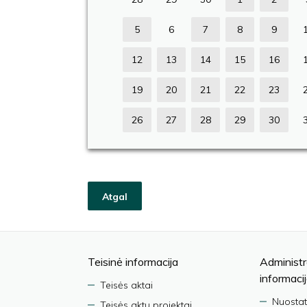
5
6
7
8
9
12
13
14
15
16
19
20
21
22
23
26
27
28
29
30
Atgal
Teisinė informacija
Administr
informaci
Teisės aktai
Nuostat
Teisės aktų projektai