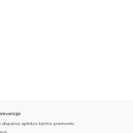
prevencija
i atsparios aplinkos kūrimo priemonės
imai