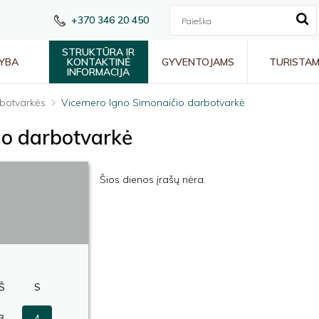
+370 346 20 450
STRUKTŪRA IR
YBA
KONTAKTINĖ
GYVENTOJAMS
TURISTA
INFORMACIJA
botvarkės
Vicemero Igno Simonaičio darbotvarkė
io darbotvarkė
Šios dienos įrašų nėra.
Š
S
3
4