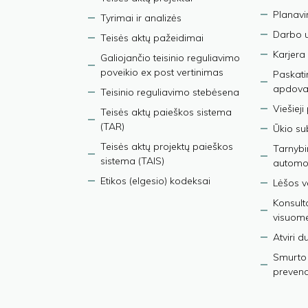
Planav
Tyrimai ir analizės
Darbo 
Teisės aktų pažeidimai
Karjera
Galiojančio teisinio reguliavimo
poveikio ex post vertinimas
Paskati
apdova
Teisinio reguliavimo stebėsena
Viešieji
Teisės aktų paieškos sistema
(TAR)
Ūkio su
Teisės aktų projektų paieškos
Tarnybin
sistema (TAIS)
automob
Etikos (elgesio) kodeksai
Lėšos ve
Konsult
visuom
Atviri 
Smurto 
prevenci