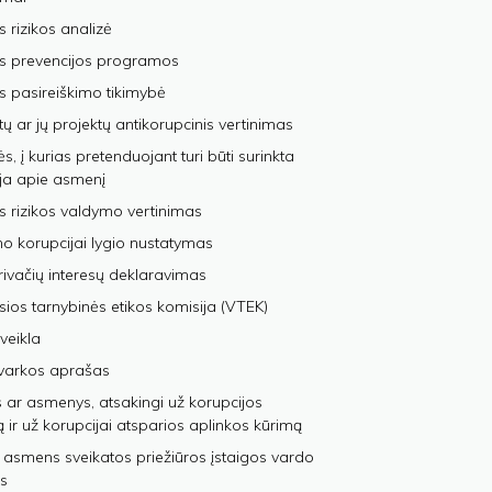
s rizikos analizė
os prevencijos programos
s pasireiškimo tikimybė
tų ar jų projektų antikorupcinis vertinimas
, į kurias pretenduojant turi būti surinkta
ja apie asmenį
s rizikos valdymo vertinimas
 korupcijai lygio nustatymas
privačių interesų deklaravimas
sios tarnybinės etikos komisija (VTEK)
veikla
varkos aprašas
 ar asmenys, atsakingi už korupcijos
ą ir už korupcijai atsparios aplinkos kūrimą
 asmens sveikatos priežiūros įstaigos vardo
s