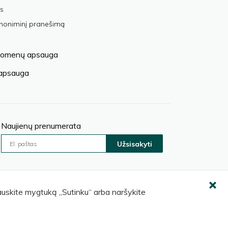
s
anoniminį pranešimą
omenų apsauga
 apsauga
Naujienų prenumerata
Užsisakyti
pauskite mygtuką „Sutinku“ arba naršykite