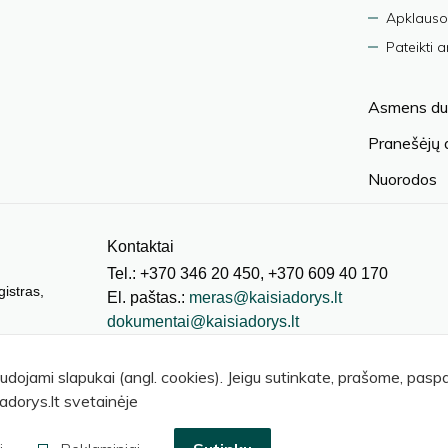
Apklauso
Pateikti 
Asmens du
Pranešėjų
Nuorodos
Kontaktai
Tel.: +370 346 20 450, +370 609 40 170
gistras,
El. paštas.:
meras@kaisiadorys.lt
dokumentai@kaisiadorys.lt
audojami slapukai (angl. cookies). Jeigu sutinkate, prašome, pas
adorys.lt svetainėje
© 2026 Kaišiadorių rajono savivaldybė
.