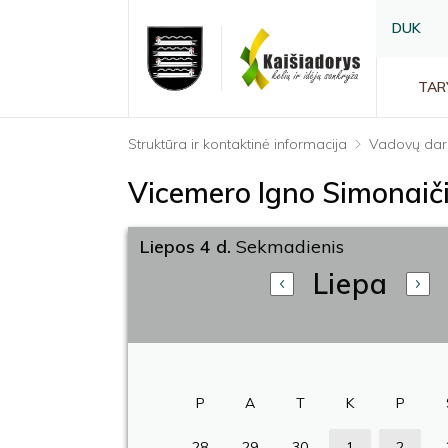
DUK
TAR
Struktūra ir kontaktinė informacija
Vadovų dar
Vicemero Igno Simonaič
Liepos 4 d.
Sekmadienis
Liepa
P
A
T
K
P
28
29
30
1
2