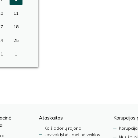
10
11
17
18
24
25
31
1
acinė
Ataskaitos
Korupcijos 
ja
Kaišiadorių rajono
Korupcija
savivaldybės metinė veiklos
ai
Nusišalin