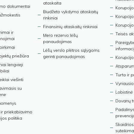
ataskaita
imo dokumentai
Korupcijo
Biudžeto vykdymo ataskaitų
užmokestis
Korupcij
rinkiniai
Korupcijo
Finansinių ataskaitų rinkiniai
nimai ir
Teisės ak
Mero rezervo lėšų
nojimai
panaudojimas
Pareigybės
 pirkimai
informaci
Lėšų verslo plėtros sąlygoms
bjektų priežiūra
gerinti panaudojimas
Korupcijo
iai lengvieji
Atsparumo
iliai
Turto ir 
iklai viešinti
Vyriausio
avimasis su
Lobistinė 
ene
Dovanų t
duomenys
Padalinys
ir priekabiavimo
prevencij
jos politika
Skaidrios
suteikima