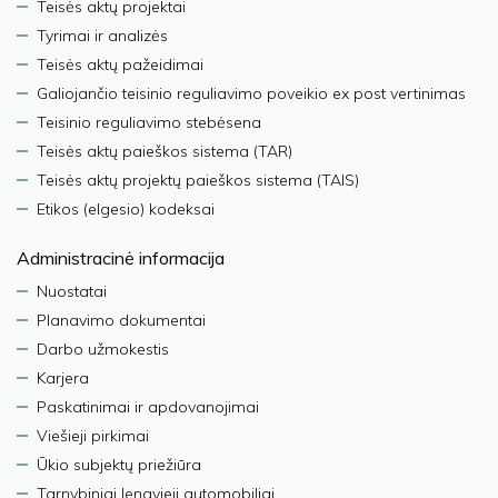
Teisės aktų projektai
Tyrimai ir analizės
Teisės aktų pažeidimai
Galiojančio teisinio reguliavimo poveikio ex post vertinimas
Teisinio reguliavimo stebėsena
Teisės aktų paieškos sistema (TAR)
Teisės aktų projektų paieškos sistema (TAIS)
Etikos (elgesio) kodeksai
Administracinė informacija
Nuostatai
Planavimo dokumentai
Darbo užmokestis
Karjera
Paskatinimai ir apdovanojimai
Viešieji pirkimai
Ūkio subjektų priežiūra
Tarnybiniai lengvieji automobiliai