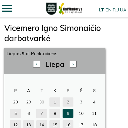
LT
EN
RU
UA
Vicemero Igno Simonaičio
darbotvarkė
Liepos 9 d.
Penktadienis
Liepa
P
A
T
K
P
Š
S
28
29
30
1
2
3
4
5
6
7
8
9
10
11
12
13
14
15
16
17
18