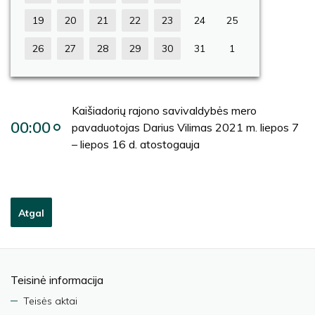
19
20
21
22
23
24
25
26
27
28
29
30
31
1
Kaišiadorių rajono savivaldybės mero
00:00
pavaduotojas Darius Vilimas 2021 m. liepos 7
– liepos 16 d. atostogauja
Atgal
Teisinė informacija
Teisės aktai