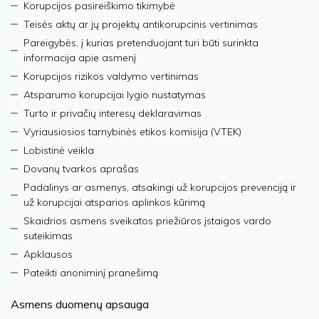
Korupcijos pasireiškimo tikimybė
Teisės aktų ar jų projektų antikorupcinis vertinimas
Pareigybės, į kurias pretenduojant turi būti surinkta
informacija apie asmenį
Korupcijos rizikos valdymo vertinimas
Atsparumo korupcijai lygio nustatymas
Turto ir privačių interesų deklaravimas
Vyriausiosios tarnybinės etikos komisija (VTEK)
Lobistinė veikla
Dovanų tvarkos aprašas
Padalinys ar asmenys, atsakingi už korupcijos prevenciją ir
už korupcijai atsparios aplinkos kūrimą
Skaidrios asmens sveikatos priežiūros įstaigos vardo
suteikimas
Apklausos
Pateikti anoniminį pranešimą
Asmens duomenų apsauga