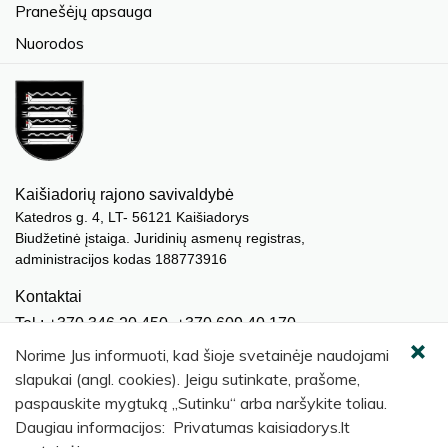
Pranešėjų apsauga
Nuorodos
Kaišiadorių rajono savivaldybė
Katedros g. 4, LT- 56121 Kaišiadorys
Biudžetinė įstaiga. Juridinių asmenų registras,
administracijos kodas 188773916
Kontaktai
Tel.: +370 346 20 450, +370 609 40 170
El. paštas.:
meras@kaisiadorys.lt
Norime Jus informuoti, kad šioje svetainėje naudojami
dokumentai@kaisiadorys.lt
slapukai (angl. cookies). Jeigu sutinkate, prašome,
paspauskite mygtuką „Sutinku“ arba naršykite toliau.
Naujienų prenumerata
Daugiau informacijos: Privatumas kaisiadorys.lt
Užsisakyti