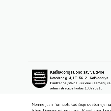
Kaišiadorių rajono savivaldybė
Katedros g. 4, LT- 56121 Kaišiadorys
Biudžetinė įstaiga. Juridinių asmenų re
administracijos kodas 188773916
Norime Jus informuoti, kad šioje svetainėje n
toliau. Daugiau informacijos: Privatumas kaisi