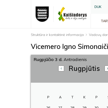
DUK
TAR
Struktūra ir kontaktinė informacija
Vadovų dar
Vicemero Igno Simonaič
Rugpjūčio 3 d.
Antradienis
Rugpjūtis
P
A
T
K
P
26
27
28
29
30