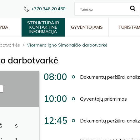
+370 346 20 450
STRUKTŪRA IR
YBA
KONTAKTINĖ
GYVENTOJAMS
TURISTA
INFORMACIJA
botvarkės
Vicemero Igno Simonaičio darbotvarkė
io darbotvarkė
08:00
Dokumentų peržiūra, anali
10:00
Gyventojų priėmimas
12:45
Dokumentų peržiūra, anali
Š
S
31
1