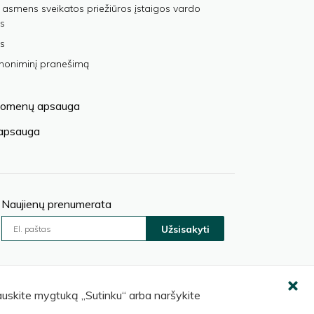
 asmens sveikatos priežiūros įstaigos vardo
s
s
anoniminį pranešimą
omenų apsauga
 apsauga
Naujienų prenumerata
Užsisakyti
pauskite mygtuką „Sutinku“ arba naršykite