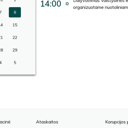
Dalyvavimas Valstybinės e
14:00
organizuotame nuotoliniam
7
8
14
15
21
22
28
29
4
5
acinė
Ataskaitos
Korupcijos 