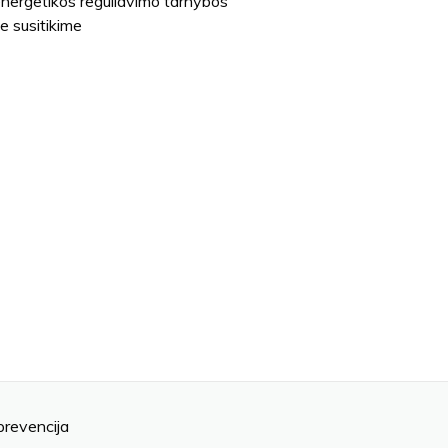
nergetikos reguliavimo tarnybos
e susitikime
prevencija