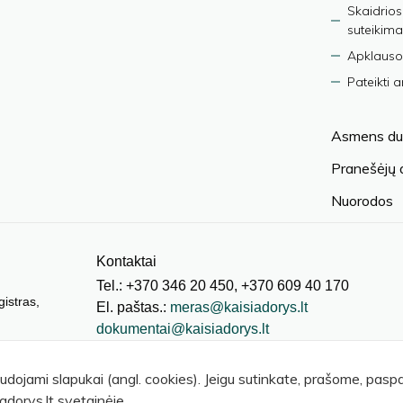
Skaidrios
suteikima
Apklauso
Pateikti 
Asmens du
Pranešėjų
Nuorodos
Kontaktai
Tel.: +370 346 20 450, +370 609 40 170
gistras,
El. paštas.:
meras@kaisiadorys.lt
dokumentai@kaisiadorys.lt
audojami slapukai (angl. cookies). Jeigu sutinkate, prašome, pas
adorys.lt svetainėje