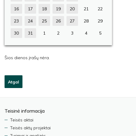
16
17
18
19
20
21
22
23
24
25
26
27
28
29
30
31
1
2
3
4
5
Šios dienos įrašų nėra.
Atgal
Teisinė informacija
Teisės aktai
Teisės aktų projektai
Tyrimai ir analizės