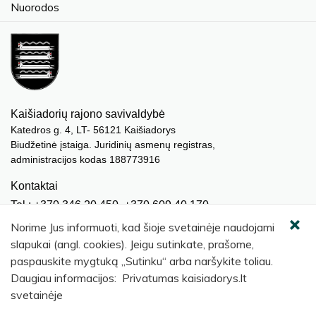
Nuorodos
Kaišiadorių rajono savivaldybė
Katedros g. 4, LT- 56121 Kaišiadorys
Biudžetinė įstaiga. Juridinių asmenų registras,
administracijos kodas 188773916
Kontaktai
Tel.: +370 346 20 450, +370 609 40 170
El. paštas.:
meras@kaisiadorys.lt
Norime Jus informuoti, kad šioje svetainėje naudojami
dokumentai@kaisiadorys.lt
slapukai (angl. cookies). Jeigu sutinkate, prašome,
paspauskite mygtuką „Sutinku“ arba naršykite toliau.
Naujienų prenumerata
Daugiau informacijos: Privatumas kaisiadorys.lt
Užsisakyti
svetainėje