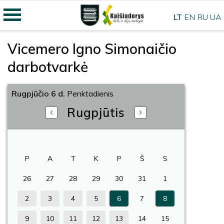
LT
EN
RU
UA
Vicemero Igno Simonaičio
darbotvarkė
Rugpjūčio 6 d.
Penktadienis
Rugpjūtis
P
A
T
K
P
Š
S
26
27
28
29
30
31
1
2
3
4
5
6
7
8
9
10
11
12
13
14
15