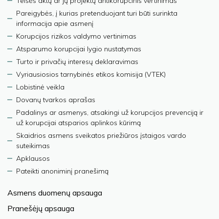
Teisės aktų ar jų projektų antikorupcinis vertinimas
Pareigybės, į kurias pretenduojant turi būti surinkta
informacija apie asmenį
Korupcijos rizikos valdymo vertinimas
Atsparumo korupcijai lygio nustatymas
Turto ir privačių interesų deklaravimas
Vyriausiosios tarnybinės etikos komisija (VTEK)
Lobistinė veikla
Dovanų tvarkos aprašas
Padalinys ar asmenys, atsakingi už korupcijos prevenciją ir
už korupcijai atsparios aplinkos kūrimą
Skaidrios asmens sveikatos priežiūros įstaigos vardo
suteikimas
Apklausos
Pateikti anoniminį pranešimą
Asmens duomenų apsauga
Pranešėjų apsauga