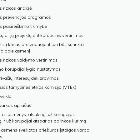
s rizikos analizė
os prevencijos programos
s pasireiškimo tikimybė
tų ar jų projektų antikorupcinis vertinimas
, į kurias pretenduojant turi būti surinkta
ja apie asmenį
s rizikos valdymo vertinimas
 korupcijai lygio nustatymas
privačių interesų deklaravimas
sios tarnybinės etikos komisija (VTEK)
veikla
varkos aprašas
 ar asmenys, atsakingi už korupcijos
ą ir už korupcijai atsparios aplinkos kūrimą
 asmens sveikatos priežiūros įstaigos vardo
s