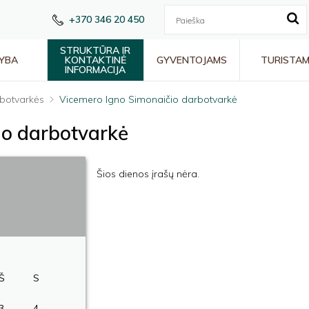
+370 346 20 450
STRUKTŪRA IR
YBA
KONTAKTINĖ
GYVENTOJAMS
TURISTA
INFORMACIJA
botvarkės
Vicemero Igno Simonaičio darbotvarkė
io darbotvarkė
Šios dienos įrašų nėra.
Š
S
3
4