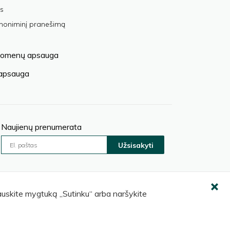
s
anoniminį pranešimą
omenų apsauga
 apsauga
Naujienų prenumerata
Užsisakyti
pauskite mygtuką „Sutinku“ arba naršykite