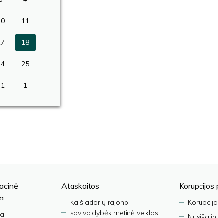
10
11
17
18
24
25
31
1
acinė
Ataskaitos
Korupcijos 
ja
Kaišiadorių rajono
Korupcija
savivaldybės metinė veiklos
ai
Nusišalin