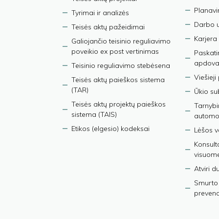
Planav
Tyrimai ir analizės
Darbo 
Teisės aktų pažeidimai
Karjera
Galiojančio teisinio reguliavimo
poveikio ex post vertinimas
Paskati
apdova
Teisinio reguliavimo stebėsena
Viešieji
Teisės aktų paieškos sistema
(TAR)
Ūkio su
Teisės aktų projektų paieškos
Tarnybin
sistema (TAIS)
automob
Etikos (elgesio) kodeksai
Lėšos ve
Konsult
visuom
Atviri 
Smurto 
prevenci