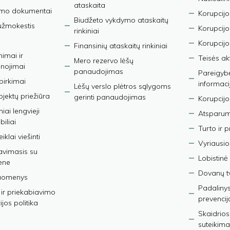
ataskaita
imo dokumentai
Korupcijo
Biudžeto vykdymo ataskaitų
užmokestis
Korupcij
rinkiniai
Korupcijo
Finansinių ataskaitų rinkiniai
nimai ir
Teisės ak
Mero rezervo lėšų
nojimai
panaudojimas
Pareigybės
 pirkimai
informaci
Lėšų verslo plėtros sąlygoms
bjektų priežiūra
gerinti panaudojimas
Korupcijo
iai lengvieji
Atsparumo
iliai
Turto ir 
iklai viešinti
Vyriausio
avimasis su
Lobistinė 
ene
Dovanų t
duomenys
Padalinys
ir priekabiavimo
prevencij
jos politika
Skaidrios
suteikima