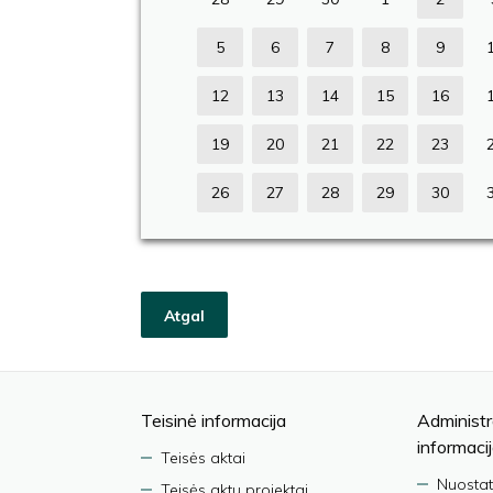
5
6
7
8
9
12
13
14
15
16
19
20
21
22
23
26
27
28
29
30
Atgal
Teisinė informacija
Administr
informaci
Teisės aktai
Nuostat
Teisės aktų projektai