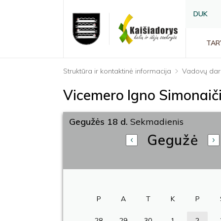
DUK
TAR
Struktūra ir kontaktinė informacija
Vadovų dar
Vicemero Igno Simonaič
Gegužės 18 d.
Sekmadienis
Gegužė
P
A
T
K
P
28
29
30
1
2