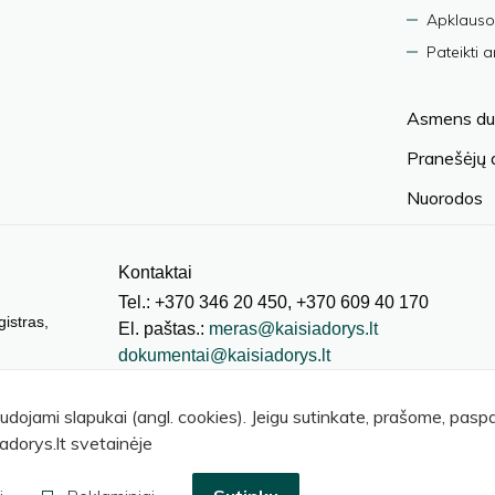
Apklauso
Pateikti 
Asmens du
Pranešėjų
Nuorodos
Kontaktai
Tel.: +370 346 20 450, +370 609 40 170
gistras,
El. paštas.:
meras@kaisiadorys.lt
dokumentai@kaisiadorys.lt
audojami slapukai (angl. cookies). Jeigu sutinkate, prašome, pas
adorys.lt svetainėje
© 2026 Kaišiadorių rajono savivaldybė
.