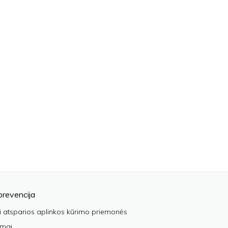
prevencija
i atsparios aplinkos kūrimo priemonės
imai