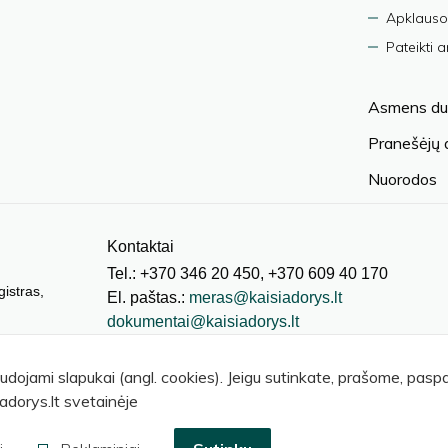
Apklauso
Pateikti 
Asmens du
Pranešėjų
Nuorodos
Kontaktai
Tel.: +370 346 20 450, +370 609 40 170
gistras,
El. paštas.:
meras@kaisiadorys.lt
dokumentai@kaisiadorys.lt
audojami slapukai (angl. cookies). Jeigu sutinkate, prašome, pas
adorys.lt svetainėje
© 2026 Kaišiadorių rajono savivaldybė
.