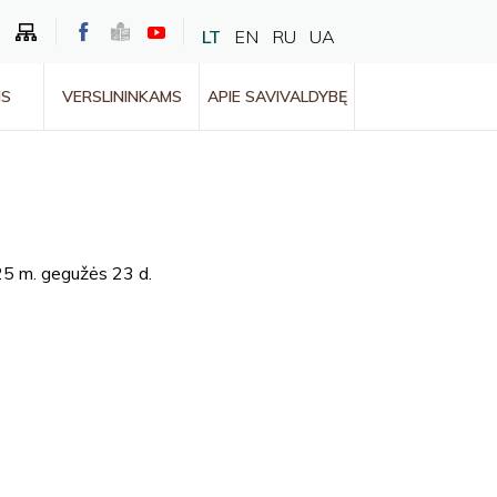
LT
EN
RU
UA
MS
VERSLININKAMS
APIE SAVIVALDYBĘ
5 m. gegužės 23 d.