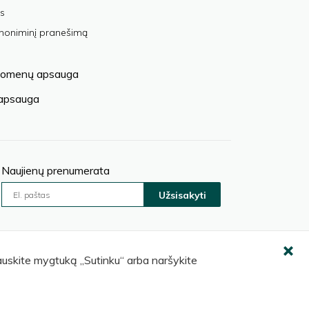
s
anoniminį pranešimą
omenų apsauga
 apsauga
Naujienų prenumerata
Užsisakyti
pauskite mygtuką „Sutinku“ arba naršykite