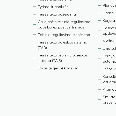
Planav
Tyrimai ir analizės
Darbo 
Teisės aktų pažeidimai
Karjera
Galiojančio teisinio reguliavimo
poveikio ex post vertinimas
Paskati
apdova
Teisinio reguliavimo stebėsena
Viešieji
Teisės aktų paieškos sistema
(TAR)
Ūkio su
Teisės aktų projektų paieškos
Tarnybin
sistema (TAIS)
automob
Etikos (elgesio) kodeksai
Lėšos ve
Konsult
visuom
Atviri 
Smurto 
prevenci