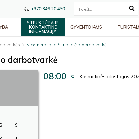
+370 346 20 450
STRUKTŪRA IR
YBA
KONTAKTINĖ
GYVENTOJAMS
TURISTA
INFORMACIJA
botvarkės
Vicemero Igno Simonaičio darbotvarkė
io darbotvarkė
08:00
Kasmetinės atostogos 202
Š
S
3
4