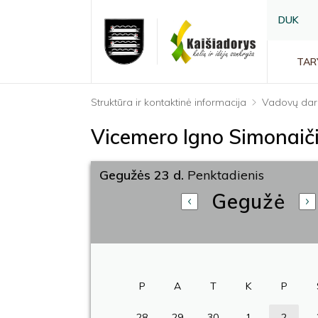
DUK
TAR
Struktūra ir kontaktinė informacija
Vadovų dar
Vicemero Igno Simonaič
Gegužės 23 d.
Penktadienis
Gegužė
P
A
T
K
P
28
29
30
1
2