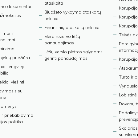
ataskaita
imo dokumentai
Korupcijo
Biudžeto vykdymo ataskaitų
užmokestis
Korupcij
rinkiniai
Korupcijo
Finansinių ataskaitų rinkiniai
nimai ir
Teisės ak
Mero rezervo lėšų
nojimai
panaudojimas
Pareigybės
 pirkimai
informaci
Lėšų verslo plėtros sąlygoms
bjektų priežiūra
gerinti panaudojimas
Korupcijo
iai lengvieji
Atsparumo
iliai
Turto ir 
iklai viešinti
Vyriausio
avimasis su
Lobistinė 
ene
Dovanų t
duomenys
Padalinys
ir priekabiavimo
prevencij
jos politika
Skaidrios
suteikima