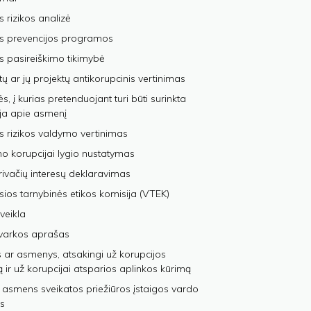
s rizikos analizė
os prevencijos programos
s pasireiškimo tikimybė
tų ar jų projektų antikorupcinis vertinimas
, į kurias pretenduojant turi būti surinkta
ja apie asmenį
s rizikos valdymo vertinimas
 korupcijai lygio nustatymas
privačių interesų deklaravimas
sios tarnybinės etikos komisija (VTEK)
veikla
varkos aprašas
 ar asmenys, atsakingi už korupcijos
ą ir už korupcijai atsparios aplinkos kūrimą
 asmens sveikatos priežiūros įstaigos vardo
s