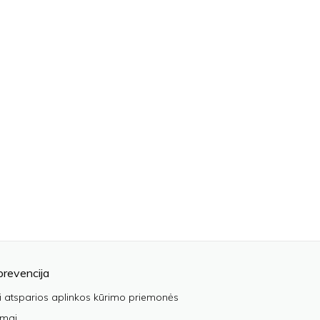
prevencija
i atsparios aplinkos kūrimo priemonės
imai