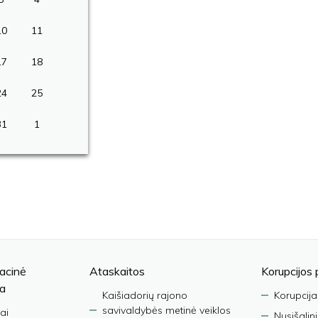
10
11
17
18
24
25
31
1
acinė
Ataskaitos
Korupcijos 
ja
Kaišiadorių rajono
Korupcija
savivaldybės metinė veiklos
ai
Nusišalin