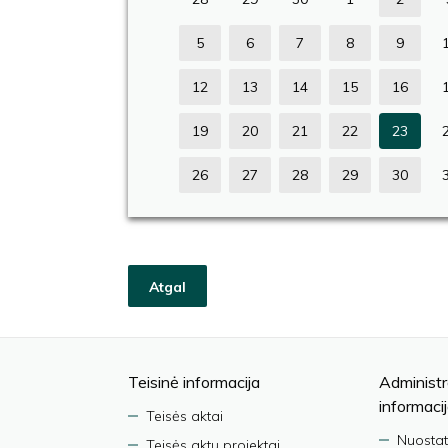
5
6
7
8
9
12
13
14
15
16
19
20
21
22
23
26
27
28
29
30
Atgal
Teisinė informacija
Administr
informaci
Teisės aktai
Nuostat
Teisės aktų projektai