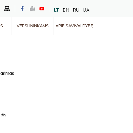
LT
EN
RU
UA
MS
VERSLININKAMS
APIE SAVIVALDYBĘ
tarimas
dis