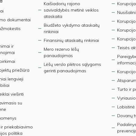
ja
Kaišiadorių rajono
Korupcija
savivaldybės metinė veiklos
ai
Nusišalin
ataskaita
imo dokumentai
Korupcijo
Biudžeto vykdymo ataskaitų
užmokestis
Korupcij
rinkiniai
Korupcijo
Finansinių ataskaitų rinkiniai
nimai ir
Teisės ak
Mero rezervo lėšų
nojimai
panaudojimas
Pareigybės
 pirkimai
informaci
Lėšų verslo plėtros sąlygoms
bjektų priežiūra
gerinti panaudojimas
Korupcijo
iai lengvieji
Atsparumo
iliai
Turto ir 
iklai viešinti
Vyriausio
avimasis su
Lobistinė 
ene
Dovanų t
duomenys
Padalinys
ir priekabiavimo
prevencij
jos politika