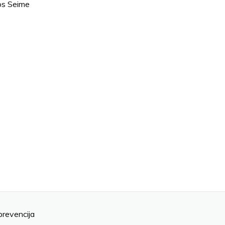
os Seime
prevencija