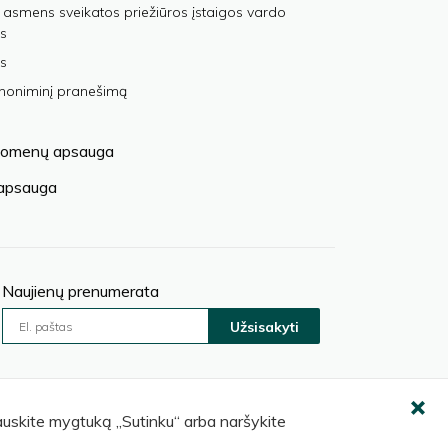
 asmens sveikatos priežiūros įstaigos vardo
s
s
anoniminį pranešimą
omenų apsauga
 apsauga
Naujienų prenumerata
Užsisakyti
pauskite mygtuką „Sutinku“ arba naršykite