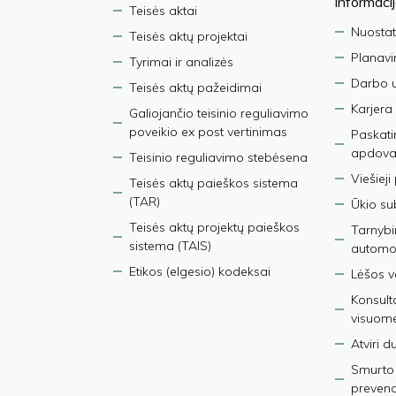
informaci
Teisės aktai
Nuostat
Teisės aktų projektai
Planav
Tyrimai ir analizės
Darbo 
Teisės aktų pažeidimai
Karjera
Galiojančio teisinio reguliavimo
poveikio ex post vertinimas
Paskati
apdova
Teisinio reguliavimo stebėsena
Viešieji
Teisės aktų paieškos sistema
(TAR)
Ūkio su
Teisės aktų projektų paieškos
Tarnybin
sistema (TAIS)
automob
Etikos (elgesio) kodeksai
Lėšos ve
Konsult
visuom
Atviri 
Smurto 
prevenci