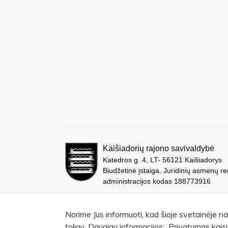
Kaišiadorių rajono savivaldybė
Katedros g. 4, LT- 56121 Kaišiadorys
Biudžetinė įstaiga. Juridinių asmenų re
administracijos kodas 188773916
Norime Jus informuoti, kad šioje svetainėje n
toliau. Daugiau informacijos: Privatumas kaisi