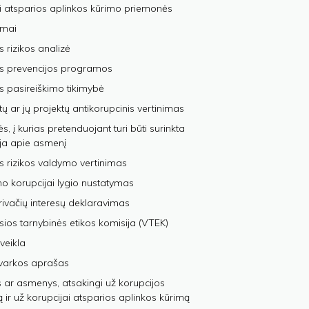
i atsparios aplinkos kūrimo priemonės
imai
s rizikos analizė
os prevencijos programos
s pasireiškimo tikimybė
tų ar jų projektų antikorupcinis vertinimas
, į kurias pretenduojant turi būti surinkta
ja apie asmenį
s rizikos valdymo vertinimas
 korupcijai lygio nustatymas
privačių interesų deklaravimas
sios tarnybinės etikos komisija (VTEK)
veikla
varkos aprašas
 ar asmenys, atsakingi už korupcijos
ą ir už korupcijai atsparios aplinkos kūrimą