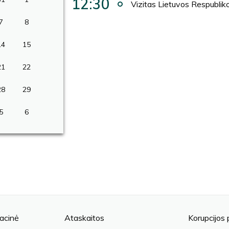
12:30
Vizitas Lietuvos Respublik
7
8
14
15
21
22
28
29
5
6
acinė
Ataskaitos
Korupcijos 