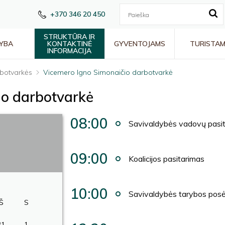
+370 346 20 450
STRUKTŪRA IR
YBA
KONTAKTINĖ
GYVENTOJAMS
TURISTA
INFORMACIJA
botvarkės
Vicemero Igno Simonaičio darbotvarkė
io darbotvarkė
08:00
Savivaldybės vadovų pasi
09:00
Koalicijos pasitarimas
10:00
Savivaldybės tarybos posė
Š
S
31
1