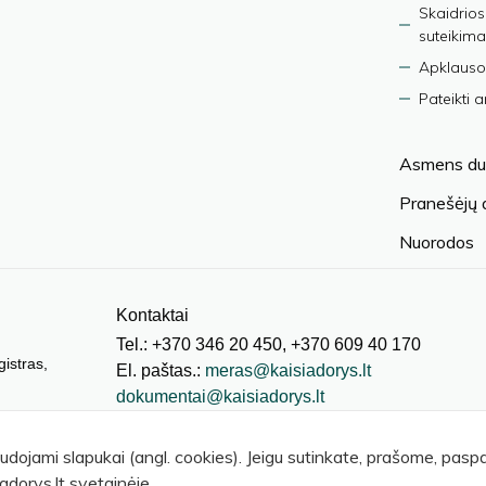
Skaidrios
suteikima
Apklauso
Pateikti 
Asmens du
Pranešėjų
Nuorodos
Kontaktai
Tel.: +370 346 20 450, +370 609 40 170
gistras,
El. paštas.:
meras@kaisiadorys.lt
dokumentai@kaisiadorys.lt
audojami slapukai (angl. cookies). Jeigu sutinkate, prašome, pas
adorys.lt svetainėje