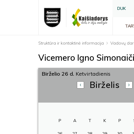
DUK
TAR
Struktūra ir kontaktinė informacija
Vadovų dar
Vicemero Igno Simonaič
Birželio 26 d.
Ketvirtadienis
Birželis
P
A
T
K
P
26
27
28
29
30