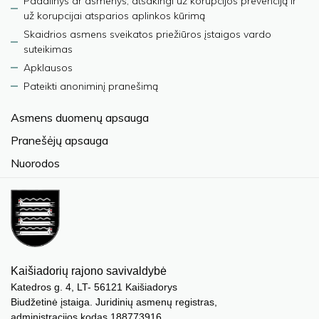
Padalinys ar asmenys, atsakingi už korupcijos prevenciją ir
už korupcijai atsparios aplinkos kūrimą
Skaidrios asmens sveikatos priežiūros įstaigos vardo
suteikimas
Apklausos
Pateikti anoniminį pranešimą
Asmens duomenų apsauga
Pranešėjų apsauga
Nuorodos
Kaišiadorių rajono savivaldybė
Katedros g. 4, LT- 56121 Kaišiadorys
Biudžetinė įstaiga. Juridinių asmenų registras,
administracijos kodas 188773916