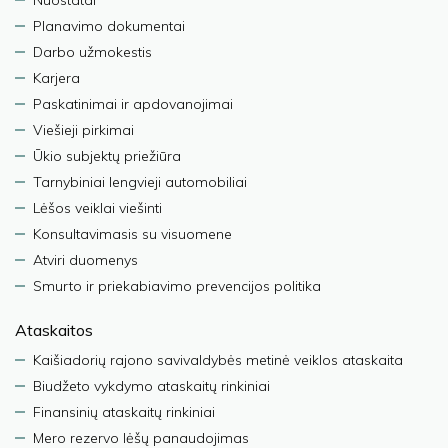
Nuostatai
Planavimo dokumentai
Darbo užmokestis
Karjera
Paskatinimai ir apdovanojimai
Viešieji pirkimai
Ūkio subjektų priežiūra
Tarnybiniai lengvieji automobiliai
Lėšos veiklai viešinti
Konsultavimasis su visuomene
Atviri duomenys
Smurto ir priekabiavimo prevencijos politika
Ataskaitos
Kaišiadorių rajono savivaldybės metinė veiklos ataskaita
Biudžeto vykdymo ataskaitų rinkiniai
Finansinių ataskaitų rinkiniai
Mero rezervo lėšų panaudojimas