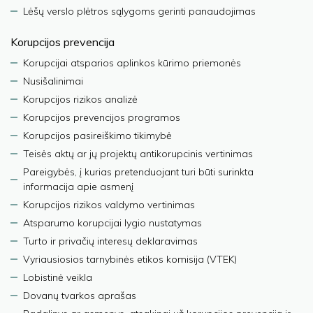
Lėšų verslo plėtros sąlygoms gerinti panaudojimas
Korupcijos prevencija
Korupcijai atsparios aplinkos kūrimo priemonės
Nusišalinimai
Korupcijos rizikos analizė
Korupcijos prevencijos programos
Korupcijos pasireiškimo tikimybė
Teisės aktų ar jų projektų antikorupcinis vertinimas
Pareigybės, į kurias pretenduojant turi būti surinkta
informacija apie asmenį
Korupcijos rizikos valdymo vertinimas
Atsparumo korupcijai lygio nustatymas
Turto ir privačių interesų deklaravimas
Vyriausiosios tarnybinės etikos komisija (VTEK)
Lobistinė veikla
Dovanų tvarkos aprašas