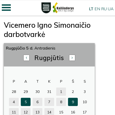
LT
EN
RU
UA
Vicemero Igno Simonaičio
darbotvarkė
Rugpjūčio 5 d.
Antradienis
Rugpjūtis
P
A
T
K
P
Š
S
28
29
30
31
1
2
3
4
5
6
7
8
9
10
11
12
13
14
15
16
17