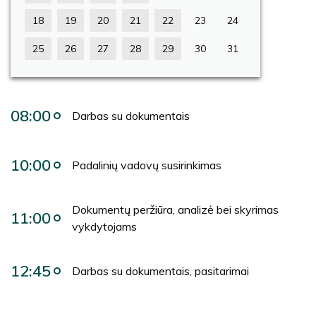
18
19
20
21
22
23
24
25
26
27
28
29
30
31
08:00
Darbas su dokumentais
10:00
Padalinių vadovų susirinkimas
Dokumentų peržiūra, analizė bei skyrimas
11:00
vykdytojams
12:45
Darbas su dokumentais, pasitarimai