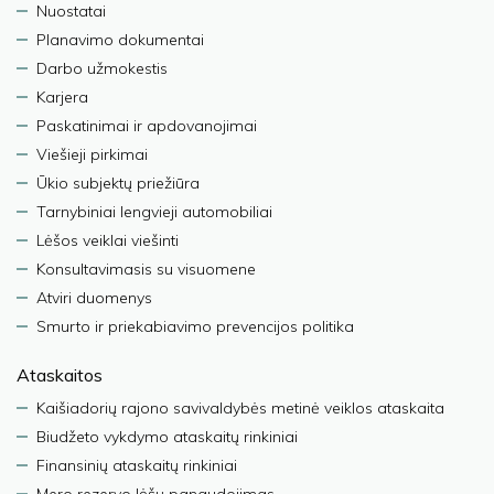
Nuostatai
Planavimo dokumentai
Darbo užmokestis
Karjera
Paskatinimai ir apdovanojimai
Viešieji pirkimai
Ūkio subjektų priežiūra
Tarnybiniai lengvieji automobiliai
Lėšos veiklai viešinti
Konsultavimasis su visuomene
Atviri duomenys
Smurto ir priekabiavimo prevencijos politika
Ataskaitos
Kaišiadorių rajono savivaldybės metinė veiklos ataskaita
Biudžeto vykdymo ataskaitų rinkiniai
Finansinių ataskaitų rinkiniai