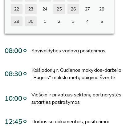
22
23
24
25
26
27
28
29
30
1
2
3
4
5
08:00
Savivaldybės vadovų pasitarimas
Kaišiadorių r. Gudienos mokyklos-darželio
08:30
„Rugelis" mokslo metų baigimo šventė
Viešojo ir privataus sektorių partnerystės
10:00
sutarties pasirašymas
12:45
Darbas su dokumentais, pasitarimai