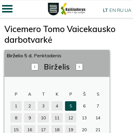
LT
EN
RU
UA
Vicemero Tomo Vaicekausko
darbotvarkė
Birželio 5 d.
Penktadienis
Birželis
P
A
T
K
P
Š
S
1
2
3
4
5
6
7
8
9
10
11
12
13
14
15
16
17
18
19
20
21