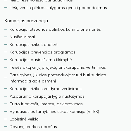
Mero rezervo lėšų panaudojimas
Lėšų verslo plėtros sąlygoms gerinti panaudojimas
Korupcijos prevencija
Korupcijai atsparios aplinkos kūrimo priemonės
Nusišalinimai
Korupcijos rizikos analizė
Korupcijos prevencijos programos
Korupcijos pasireiškimo tikimybė
Teisės aktų ar jų projektų antikorupcinis vertinimas
Pareigybės, į kurias pretenduojant turi būti surinkta
informacija apie asmenį
Korupcijos rizikos valdymo vertinimas
Atsparumo korupcijai lygio nustatymas
Turto ir privačių interesų deklaravimas
Vyriausiosios tarnybinės etikos komisija (VTEK)
Lobistinė veikla
Dovanų tvarkos aprašas