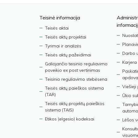
Teisinė informacija
Administr
informaci
Teisės aktai
Nuostat
Teisės aktų projektai
Planav
Tyrimai ir analizės
Darbo 
Teisės aktų pažeidimai
Karjera
Galiojančio teisinio reguliavimo
poveikio ex post vertinimas
Paskati
apdova
Teisinio reguliavimo stebėsena
Viešieji
Teisės aktų paieškos sistema
(TAR)
Ūkio su
Teisės aktų projektų paieškos
Tarnybin
sistema (TAIS)
automob
Etikos (elgesio) kodeksai
Lėšos ve
Konsult
visuom