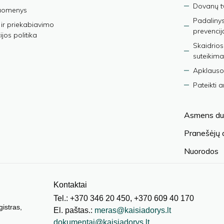
Dovanų t
duomenys
Padalinys
ir priekabiavimo
prevencij
jos politika
Skaidrios
suteikima
Apklauso
Pateikti 
Asmens du
Pranešėjų
Nuorodos
Kontaktai
Tel.: +370 346 20 450, +370 609 40 170
gistras,
El. paštas.:
meras@kaisiadorys.lt
dokumentai@kaisiadorys.lt