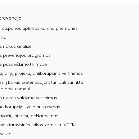
prevencija
i atsparios aplinkos kūrimo priemonės
imai
s rizikos analizė
os prevencijos programos
s pasireiškimo tikimybė
tų ar jų projektų antikorupcinis vertinimas
, į kurias pretenduojant turi būti surinkta
ja apie asmenį
s rizikos valdymo vertinimas
 korupcijai lygio nustatymas
privačių interesų deklaravimas
sios tarnybinės etikos komisija (VTEK)
veikla