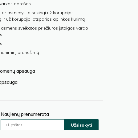
varkos aprašas
 ar asmenys, atsakingi už korupcijos
ą ir už korupcijai atsparios aplinkos kūrimą
 asmens sveikatos priežiūros įstaigos vardo
s
s
anoniminį pranešimą
omenų apsauga
 apsauga
Naujienų prenumerata
Užsisakyti