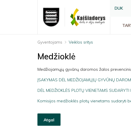
DUK
TAR
Gyventojams
Veiklos sritys
Medžioklė
Medžiojamųjų gyvūnų daromos žalos prevencinių
ĮSAKYMAS DĖL MEDŽIOJAMŲJŲ GYVŪNŲ DAROMO
DĖL MEDŽIOKLĖS PLOTŲ VIENETAMS SUDARYTI B
Komisijos medžioklės plotų vienetams sudaryti be
Atgal