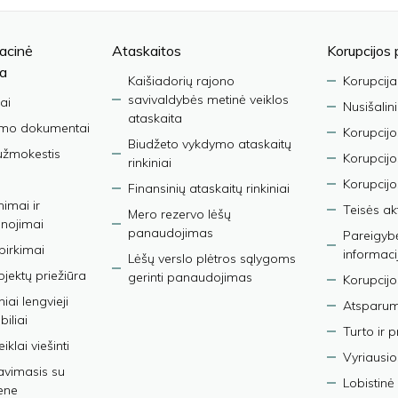
acinė
Ataskaitos
Korupcijos 
ja
Kaišiadorių rajono
Korupcija
savivaldybės metinė veiklos
ai
Nusišalin
ataskaita
imo dokumentai
Korupcijo
Biudžeto vykdymo ataskaitų
užmokestis
Korupcij
rinkiniai
Korupcijo
Finansinių ataskaitų rinkiniai
nimai ir
Teisės ak
Mero rezervo lėšų
nojimai
panaudojimas
Pareigybės
 pirkimai
informaci
Lėšų verslo plėtros sąlygoms
bjektų priežiūra
gerinti panaudojimas
Korupcijo
iai lengvieji
Atsparumo
iliai
Turto ir 
iklai viešinti
Vyriausio
avimasis su
Lobistinė 
ene