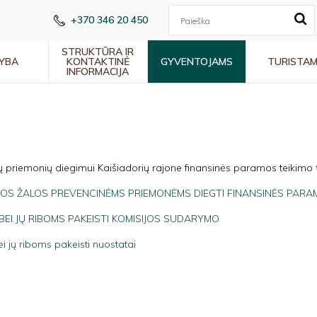
+370 346 20 450
STRUKTŪRA IR
YBA
KONTAKTINĖ
GYVENTOJAMS
TURISTA
INFORMACIJA
 priemonių diegimui Kaišiadorių rajone finansinės paramos teikimo
S ŽALOS PREVENCINĖMS PRIEMONĖMS DIEGTI FINANSINĖS PARAM
EI JŲ RIBOMS PAKEISTI KOMISIJOS SUDARYMO
i jų riboms pakeisti nuostatai