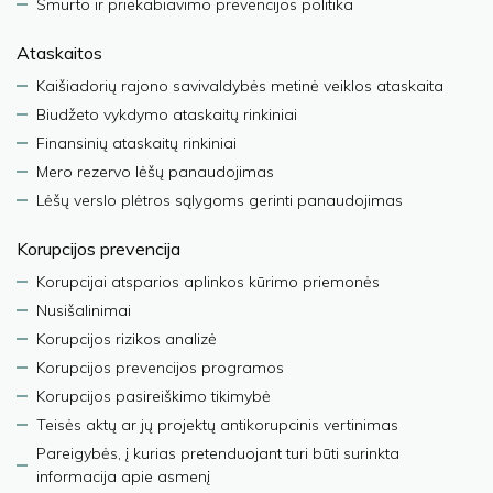
Smurto ir priekabiavimo prevencijos politika
Ataskaitos
Kaišiadorių rajono savivaldybės metinė veiklos ataskaita
Biudžeto vykdymo ataskaitų rinkiniai
Finansinių ataskaitų rinkiniai
Mero rezervo lėšų panaudojimas
Lėšų verslo plėtros sąlygoms gerinti panaudojimas
Korupcijos prevencija
Korupcijai atsparios aplinkos kūrimo priemonės
Nusišalinimai
Korupcijos rizikos analizė
Korupcijos prevencijos programos
Korupcijos pasireiškimo tikimybė
Teisės aktų ar jų projektų antikorupcinis vertinimas
Pareigybės, į kurias pretenduojant turi būti surinkta
informacija apie asmenį