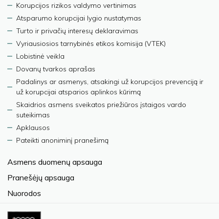
Korupcijos rizikos valdymo vertinimas
Atsparumo korupcijai lygio nustatymas
Turto ir privačių interesų deklaravimas
Vyriausiosios tarnybinės etikos komisija (VTEK)
Lobistinė veikla
Dovanų tvarkos aprašas
Padalinys ar asmenys, atsakingi už korupcijos prevenciją ir
už korupcijai atsparios aplinkos kūrimą
Skaidrios asmens sveikatos priežiūros įstaigos vardo
suteikimas
Apklausos
Pateikti anoniminį pranešimą
Asmens duomenų apsauga
Pranešėjų apsauga
Nuorodos