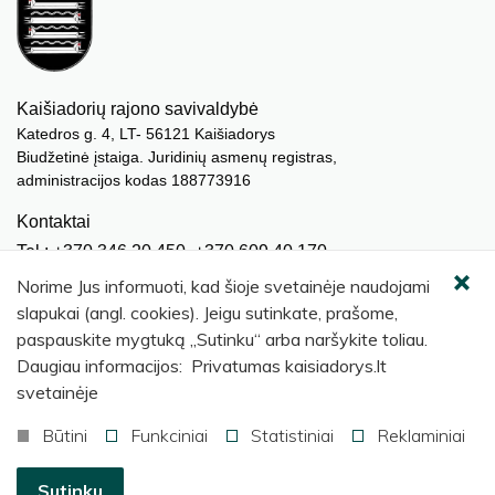
Kaišiadorių rajono savivaldybė
Katedros g. 4, LT- 56121 Kaišiadorys
Biudžetinė įstaiga. Juridinių asmenų registras,
administracijos kodas 188773916
Kontaktai
Tel.: +370 346 20 450, +370 609 40 170
El. paštas.:
meras@kaisiadorys.lt
Norime Jus informuoti, kad šioje svetainėje naudojami
dokumentai@kaisiadorys.lt
slapukai (angl. cookies). Jeigu sutinkate, prašome,
paspauskite mygtuką „Sutinku“ arba naršykite toliau.
Naujienų prenumerata
Daugiau informacijos: Privatumas kaisiadorys.lt
Užsisakyti
svetainėje
Būtini
Funkciniai
Statistiniai
Reklaminiai
© 2026 Kaišiadorių rajono savivaldybė
.
Sutinku