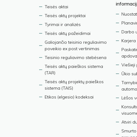
informaci
Teisės aktai
Nuostat
Teisės aktų projektai
Planav
Tyrimai ir analizės
Darbo 
Teisės aktų pažeidimai
Karjera
Galiojančio teisinio reguliavimo
poveikio ex post vertinimas
Paskati
apdova
Teisinio reguliavimo stebėsena
Viešieji
Teisės aktų paieškos sistema
(TAR)
Ūkio su
Teisės aktų projektų paieškos
Tarnybin
sistema (TAIS)
automob
Etikos (elgesio) kodeksai
Lėšos ve
Konsult
visuom
Atviri 
Smurto 