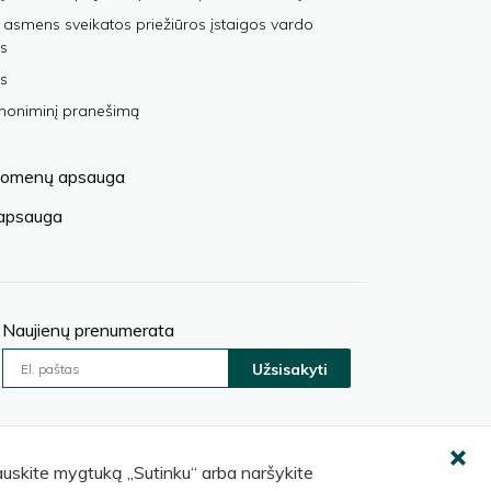
 asmens sveikatos priežiūros įstaigos vardo
s
s
anoniminį pranešimą
omenų apsauga
 apsauga
Naujienų prenumerata
Užsisakyti
pauskite mygtuką „Sutinku“ arba naršykite