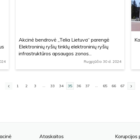
Akcinė bendrovė „Telia Lietuva“ parengė
Ko
us
Elektroninių ryšių tinklų elektroninių ryšių
infrastruktūros apsaugos zonos...
2024
Rugpjūčio 30 d. 2024
...
...
1
2
3
33
34
35
36
37
65
66
67
acinė
Ataskaitos
Korupcijos 