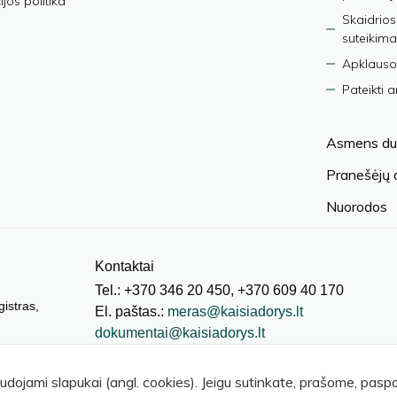
jos politika
Skaidrios
suteikima
Apklauso
Pateikti 
Asmens du
Pranešėjų
Nuorodos
Kontaktai
Tel.: +370 346 20 450, +370 609 40 170
gistras,
El. paštas.:
meras@kaisiadorys.lt
dokumentai@kaisiadorys.lt
audojami slapukai (angl. cookies). Jeigu sutinkate, prašome, pas