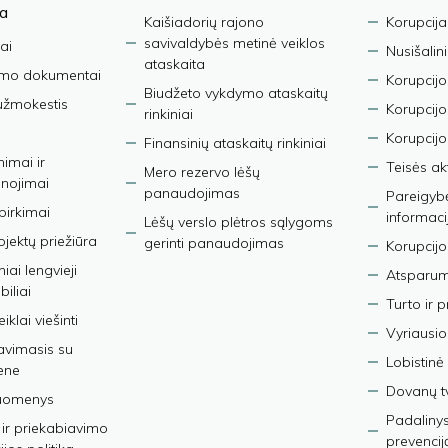
ja
Kaišiadorių rajono
Korupcija
savivaldybės metinė veiklos
ai
Nusišalin
ataskaita
imo dokumentai
Korupcijo
Biudžeto vykdymo ataskaitų
užmokestis
Korupcij
rinkiniai
Korupcijo
Finansinių ataskaitų rinkiniai
nimai ir
Teisės ak
Mero rezervo lėšų
nojimai
panaudojimas
Pareigybės
 pirkimai
informaci
Lėšų verslo plėtros sąlygoms
bjektų priežiūra
gerinti panaudojimas
Korupcijo
iai lengvieji
Atsparumo
iliai
Turto ir 
iklai viešinti
Vyriausio
avimasis su
Lobistinė 
ene
Dovanų t
duomenys
Padalinys
ir priekabiavimo
prevencij