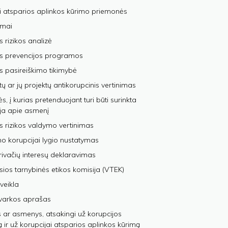
i atsparios aplinkos kūrimo priemonės
imai
s rizikos analizė
os prevencijos programos
s pasireiškimo tikimybė
tų ar jų projektų antikorupcinis vertinimas
, į kurias pretenduojant turi būti surinkta
ja apie asmenį
s rizikos valdymo vertinimas
 korupcijai lygio nustatymas
privačių interesų deklaravimas
sios tarnybinės etikos komisija (VTEK)
veikla
varkos aprašas
 ar asmenys, atsakingi už korupcijos
ą ir už korupcijai atsparios aplinkos kūrimą