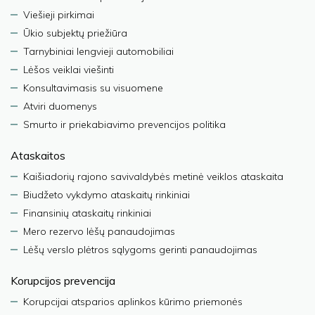
Viešieji pirkimai
Ūkio subjektų priežiūra
Tarnybiniai lengvieji automobiliai
Lėšos veiklai viešinti
Konsultavimasis su visuomene
Atviri duomenys
Smurto ir priekabiavimo prevencijos politika
Ataskaitos
Kaišiadorių rajono savivaldybės metinė veiklos ataskaita
Biudžeto vykdymo ataskaitų rinkiniai
Finansinių ataskaitų rinkiniai
Mero rezervo lėšų panaudojimas
Lėšų verslo plėtros sąlygoms gerinti panaudojimas
Korupcijos prevencija
Korupcijai atsparios aplinkos kūrimo priemonės