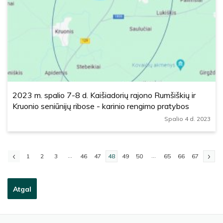
2023 m. spalio 7-8 d. Kaišiadorių rajono Rumšiškių ir
Kruonio seniūnijų ribose - karinio rengimo pratybos
Spalio 4 d. 2023
...
...
1
2
3
46
47
48
49
50
65
66
67
Atgal