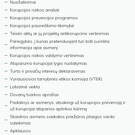
Nusišalinimai
Korupcijos rizikos analizė
Korupcijos prevencijos programos
Korupcijos pasireiškimo tikimybė
Teisės aktų ar jų projektų antikorupcinis vertinimas
Pareigybės, į kurias pretenduojant turi būti surinkta
informacija apie asmenį
Korupcijos rizikos valdymo vertinimas
Atsparumo korupcijai lygio nustatymas
Turto ir privačių interesų deklaravimas
Vyriausiosios tarnybinės etikos komisija (VTEK)
Lobistinė veikla
Dovanų tvarkos aprašas
Padalinys ar asmenys, atsakingi už korupcijos prevenciją ir
už korupcijai atsparios aplinkos kūrimą
Skaidrios asmens sveikatos priežiūros įstaigos vardo
suteikimas
Apklausos