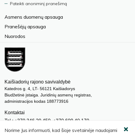
Pateikti anoniminį pranešimą
Asmens duomenų apsauga
Pranešėjų apsauga
Nuorodos
Kaišiadorių rajono savivaldybė
Katedros g. 4, LT- 56121 Kaišiadorys
Biudžetinė įstaiga. Juridinių asmenų registras,
administracijos kodas 188773916
Kontaktai
Tel.: +370 346 20 450, +370 609 40 170
El. paštas.:
meras@kaisiadorys.lt
Norime Jus informuoti, kad šioje svetainėje naudojami