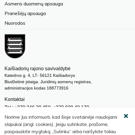
Asmens duomenų apsauga
Pranešėjų apsauga
Nuorodos
Kaišiadorių rajono savivaldybė
Katedros g. 4, LT- 56121 Kaišiadorys
Biudžetinė įstaiga. Juridinių asmenų registras,
administracijos kodas 188773916
Kontaktai
Tel.: +370 346 20 450, +370 609 40 170
El. paštas.:
meras@kaisiadorys.lt
Norime Jus informuoti, kad šioje svetainėje naudojami
dokumentai@kaisiadorys.lt
slapukai (angl. cookies). Jeigu sutinkate, prašome,
paspauskite mygtuką „Sutinku“ arba naršykite toliau.
Naujienų prenumerata