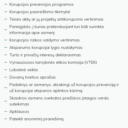
Korupcijos prevencijos programos
Korupcijos pasireiškimo tikimybė
Teisės aktų ar jų projektų antikorupcinis vertinimas
Pareigybės, į kurias pretenduojant turi būti surinkta
informacija apie asmenį
Korupcijos rizikos valdymo vertinimas
Atsparumo korupcijai lygio nustatymas
Turto ir privačių interesų deklaravimas
Vyriausiosios tarnybinės etikos komisija (VTEK)
Lobistinė veikla
Dovanų tvarkos aprašas
Padalinys ar asmenys, atsakingi už korupcijos prevenciją ir
už korupcijai atsparios aplinkos kūrimą
Skaidrios asmens sveikatos priežiūros įstaigos vardo
suteikimas
Apklausos
Pateikti anoniminį pranešimą