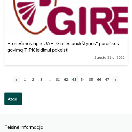
Pranešimas apie UAB „Girelės paukštynas“ paraiškos
gavimą TIPK leidimui pakeisti
Sausio 31 d. 2022
...
1
2
3
61
62
63
64
65
66
67
Atgal
Teisinė informacija