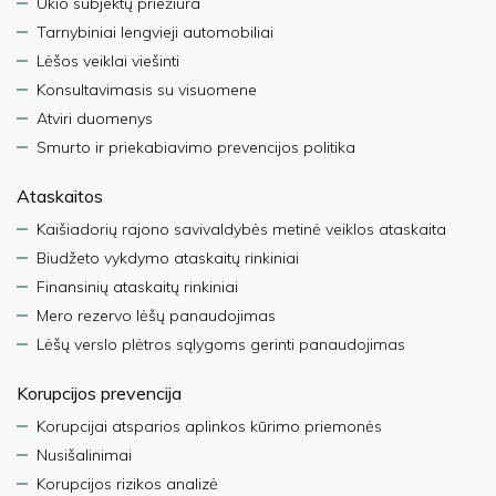
Ūkio subjektų priežiūra
Tarnybiniai lengvieji automobiliai
Lėšos veiklai viešinti
Konsultavimasis su visuomene
Atviri duomenys
Smurto ir priekabiavimo prevencijos politika
Ataskaitos
Kaišiadorių rajono savivaldybės metinė veiklos ataskaita
Biudžeto vykdymo ataskaitų rinkiniai
Finansinių ataskaitų rinkiniai
Mero rezervo lėšų panaudojimas
Lėšų verslo plėtros sąlygoms gerinti panaudojimas
Korupcijos prevencija
Korupcijai atsparios aplinkos kūrimo priemonės
Nusišalinimai
Korupcijos rizikos analizė