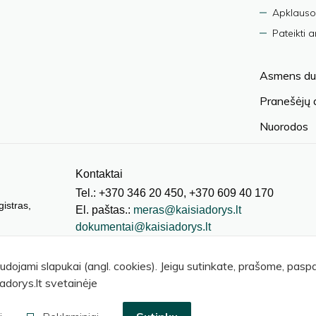
Apklauso
Pateikti 
Asmens du
Pranešėjų
Nuorodos
Kontaktai
Tel.: +370 346 20 450, +370 609 40 170
gistras,
El. paštas.:
meras@kaisiadorys.lt
dokumentai@kaisiadorys.lt
audojami slapukai (angl. cookies). Jeigu sutinkate, prašome, pas
adorys.lt svetainėje
© 2026 Kaišiadorių rajono savivaldybė
.