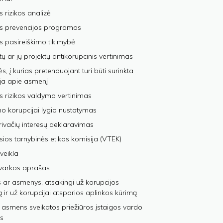
s rizikos analizė
os prevencijos programos
s pasireiškimo tikimybė
tų ar jų projektų antikorupcinis vertinimas
, į kurias pretenduojant turi būti surinkta
ja apie asmenį
s rizikos valdymo vertinimas
 korupcijai lygio nustatymas
privačių interesų deklaravimas
sios tarnybinės etikos komisija (VTEK)
veikla
varkos aprašas
 ar asmenys, atsakingi už korupcijos
ą ir už korupcijai atsparios aplinkos kūrimą
 asmens sveikatos priežiūros įstaigos vardo
s