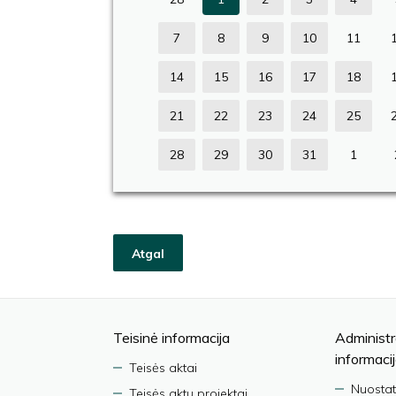
7
8
9
10
11
14
15
16
17
18
21
22
23
24
25
28
29
30
31
1
Atgal
Teisinė informacija
Administr
informaci
Teisės aktai
Nuostat
Teisės aktų projektai