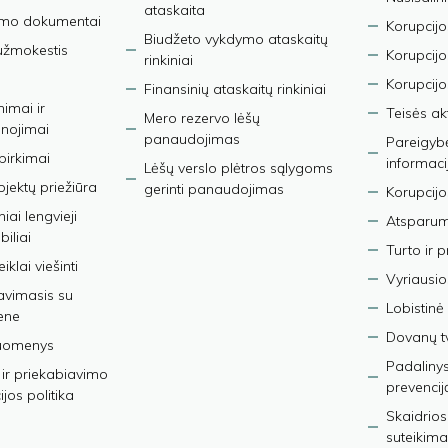
ataskaita
imo dokumentai
Korupcijo
Biudžeto vykdymo ataskaitų
užmokestis
Korupcij
rinkiniai
Korupcijo
Finansinių ataskaitų rinkiniai
nimai ir
Teisės ak
Mero rezervo lėšų
nojimai
panaudojimas
Pareigybės
 pirkimai
informaci
Lėšų verslo plėtros sąlygoms
bjektų priežiūra
gerinti panaudojimas
Korupcijo
iai lengvieji
Atsparumo
iliai
Turto ir 
iklai viešinti
Vyriausio
avimasis su
Lobistinė 
ene
Dovanų t
duomenys
Padalinys
ir priekabiavimo
prevencij
jos politika
Skaidrios
suteikima