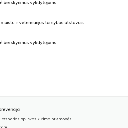
zė bei skyrimas vykdytojams
maisto ir veterinarijos tarnybos atstovais
zė bei skyrimas vykdytojams
prevencija
i atsparios aplinkos kūrimo priemonės
imai