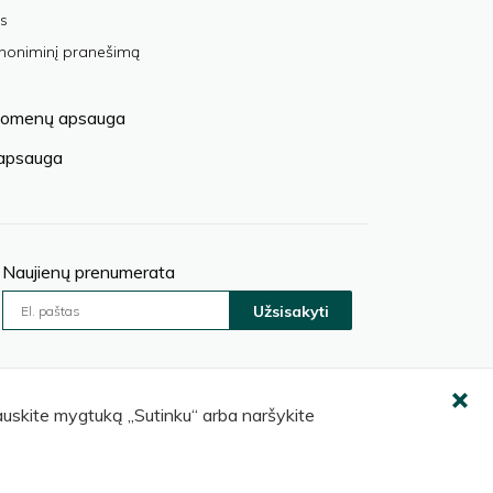
s
anoniminį pranešimą
omenų apsauga
 apsauga
Naujienų prenumerata
Užsisakyti
pauskite mygtuką „Sutinku“ arba naršykite