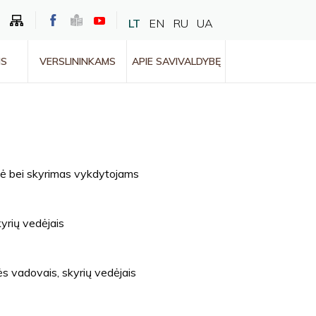
LT
EN
RU
UA
MS
VERSLININKAMS
APIE SAVIVALDYBĘ
zė bei skyrimas vykdytojams
yrių vedėjais
s vadovais, skyrių vedėjais