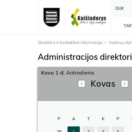
DUK
TAR
Struktūra ir kontaktinė informacija
Vadovų dar
Administracijos direkto
Kovo 1 d.
Antradienis
Kovas
P
A
T
K
P
28
1
2
3
4