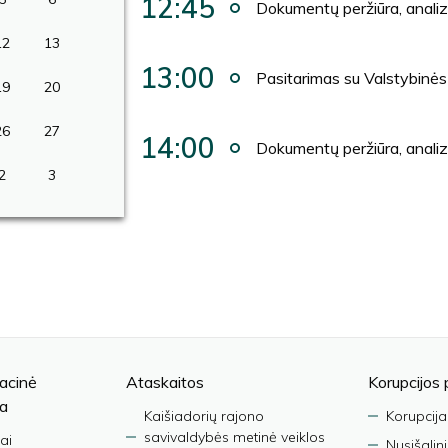
12:45
Dokumentų peržiūra, anali
12
13
13:00
Pasitarimas su Valstybinės 
19
20
26
27
14:00
Dokumentų peržiūra, anali
2
3
acinė
Ataskaitos
Korupcijos 
ja
Kaišiadorių rajono
Korupcija
savivaldybės metinė veiklos
ai
Nusišalin