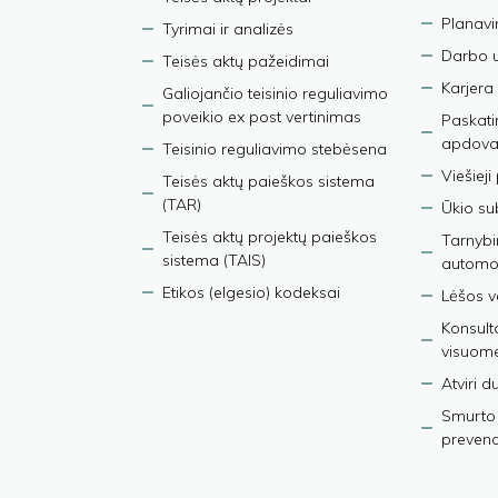
Planav
Tyrimai ir analizės
Darbo 
Teisės aktų pažeidimai
Karjera
Galiojančio teisinio reguliavimo
poveikio ex post vertinimas
Paskati
apdova
Teisinio reguliavimo stebėsena
Viešieji
Teisės aktų paieškos sistema
(TAR)
Ūkio su
Teisės aktų projektų paieškos
Tarnybin
sistema (TAIS)
automob
Etikos (elgesio) kodeksai
Lėšos ve
Konsult
visuom
Atviri 
Smurto 
prevenci