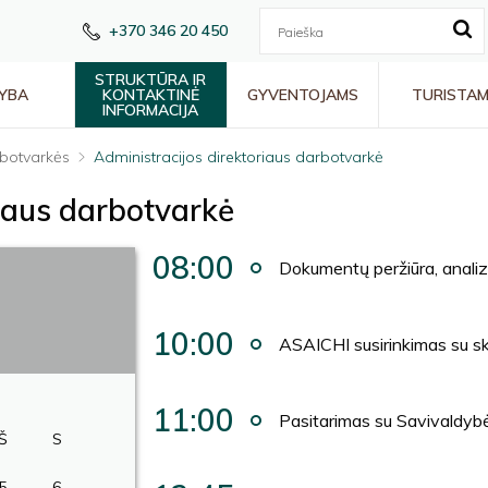
+370 346 20 450
STRUKTŪRA IR
YBA
KONTAKTINĖ
GYVENTOJAMS
TURISTA
INFORMACIJA
botvarkės
Administracijos direktoriaus darbotvarkė
riaus darbotvarkė
08:00
Dokumentų peržiūra, anali
10:00
ASAICHI susirinkimas su sk
11:00
Pasitarimas su Savivaldybė
Š
S
5
6