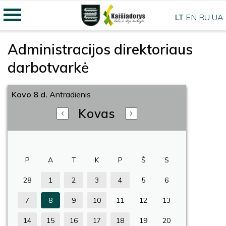
LT
EN
RU
UA
Administracijos direktoriaus
darbotvarkė
Kovo 8 d.
Antradienis
Kovas
P
A
T
K
P
Š
S
28
1
2
3
4
5
6
7
8
9
10
11
12
13
14
15
16
17
18
19
20