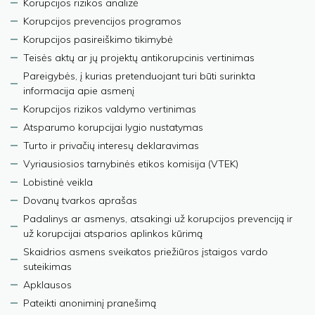
Korupcijos rizikos analizė
Korupcijos prevencijos programos
Korupcijos pasireiškimo tikimybė
Teisės aktų ar jų projektų antikorupcinis vertinimas
Pareigybės, į kurias pretenduojant turi būti surinkta
informacija apie asmenį
Korupcijos rizikos valdymo vertinimas
Atsparumo korupcijai lygio nustatymas
Turto ir privačių interesų deklaravimas
Vyriausiosios tarnybinės etikos komisija (VTEK)
Lobistinė veikla
Dovanų tvarkos aprašas
Padalinys ar asmenys, atsakingi už korupcijos prevenciją ir
už korupcijai atsparios aplinkos kūrimą
Skaidrios asmens sveikatos priežiūros įstaigos vardo
suteikimas
Apklausos
Pateikti anoniminį pranešimą