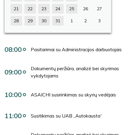
21
22
23
24
25
26
27
28
29
30
31
1
2
3
08:00
Pasitarimai su Administracijos darbuotojais
Dokumentų peržiūra, analizė bei skyrimas
09:00
vykdytojams
10:00
ASAICHI susirinkimas su skyrių vedėjais
11:00
Susitikimas su UAB „Autokausta“
Dokumentų peržiūra, analizė bei skyrimas