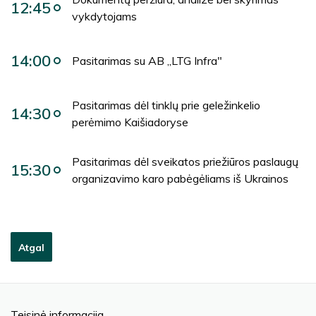
12:45
vykdytojams
14:00
Pasitarimas su AB „LTG Infra"
Pasitarimas dėl tinklų prie geležinkelio
14:30
perėmimo Kaišiadoryse
Pasitarimas dėl sveikatos priežiūros paslaugų
15:30
organizavimo karo pabėgėliams iš Ukrainos
Atgal
Teisinė informacija