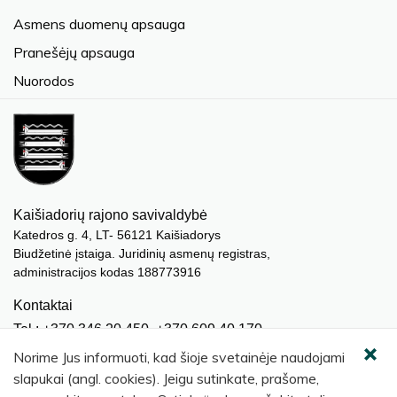
Asmens duomenų apsauga
Pranešėjų apsauga
Nuorodos
Kaišiadorių rajono savivaldybė
Katedros g. 4, LT- 56121 Kaišiadorys
Biudžetinė įstaiga. Juridinių asmenų registras,
administracijos kodas 188773916
Kontaktai
Tel.: +370 346 20 450, +370 609 40 170
El. paštas.:
meras@kaisiadorys.lt
Norime Jus informuoti, kad šioje svetainėje naudojami
dokumentai@kaisiadorys.lt
slapukai (angl. cookies). Jeigu sutinkate, prašome,