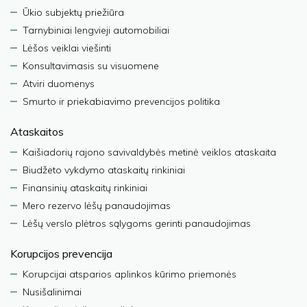
Ūkio subjektų priežiūra
Tarnybiniai lengvieji automobiliai
Lėšos veiklai viešinti
Konsultavimasis su visuomene
Atviri duomenys
Smurto ir priekabiavimo prevencijos politika
Ataskaitos
Kaišiadorių rajono savivaldybės metinė veiklos ataskaita
Biudžeto vykdymo ataskaitų rinkiniai
Finansinių ataskaitų rinkiniai
Mero rezervo lėšų panaudojimas
Lėšų verslo plėtros sąlygoms gerinti panaudojimas
Korupcijos prevencija
Korupcijai atsparios aplinkos kūrimo priemonės
Nusišalinimai