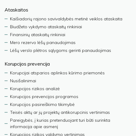
Ataskaitos
Kaišiadorių rajono savivaldybės metinė veiklos ataskaita
Biudžeto vykdymo ataskaitų rinkiniai
Finansinių ataskaitų rinkiniai
Mero rezervo lėšų panaudojimas
Lėšų verslo plėtros sąlygoms gerinti panaudojimas
Korupcijos prevencija
Korupcijai atsparios aplinkos kūrimo priemonės
Nusišalinimai
Korupcijos rizikos analizė
Korupcijos prevencijos programos
Korupcijos pasireiškimo tikimybė
Teisės aktų ar jų projektų antikorupcinis vertinimas
Pareigybės, į kurias pretenduojant turi būti surinkta
informacija apie asmenį
Korupcijos rizikos valdymo vertinimas