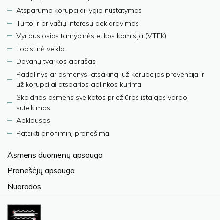
Atsparumo korupcijai lygio nustatymas
Turto ir privačių interesų deklaravimas
Vyriausiosios tarnybinės etikos komisija (VTEK)
Lobistinė veikla
Dovanų tvarkos aprašas
Padalinys ar asmenys, atsakingi už korupcijos prevenciją ir
už korupcijai atsparios aplinkos kūrimą
Skaidrios asmens sveikatos priežiūros įstaigos vardo
suteikimas
Apklausos
Pateikti anoniminį pranešimą
Asmens duomenų apsauga
Pranešėjų apsauga
Nuorodos