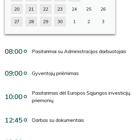
20
21
22
23
24
25
26
27
28
29
30
1
2
3
08:00
Pasitarimai su Administracijos darbuotojais
09:00
Gyventojų priėmimas
Pasitarimas dėl Europos Sąjungos investicijų
10:00
priemonių
12:45
Darbas su dokumentais