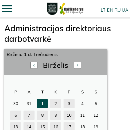
LT
EN
RU
UA
Administracijos direktoriaus
darbotvarkė
Birželio 1 d.
Trečiadienis
Birželis
P
A
T
K
P
Š
S
30
31
1
2
3
4
5
6
7
8
9
10
11
12
13
14
15
16
17
18
19