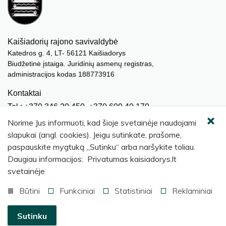
Kaišiadorių rajono savivaldybė
Katedros g. 4, LT- 56121 Kaišiadorys
Biudžetinė įstaiga. Juridinių asmenų registras,
administracijos kodas 188773916
Kontaktai
Tel.: +370 346 20 450, +370 609 40 170
El. paštas.:
meras@kaisiadorys.lt
Norime Jus informuoti, kad šioje svetainėje naudojami
dokumentai@kaisiadorys.lt
slapukai (angl. cookies). Jeigu sutinkate, prašome,
paspauskite mygtuką „Sutinku“ arba naršykite toliau.
Naujienų prenumerata
Daugiau informacijos: Privatumas kaisiadorys.lt
Užsisakyti
svetainėje
Būtini
Funkciniai
Statistiniai
Reklaminiai
© 2026 Kaišiadorių rajono savivaldybė
.
Sutinku