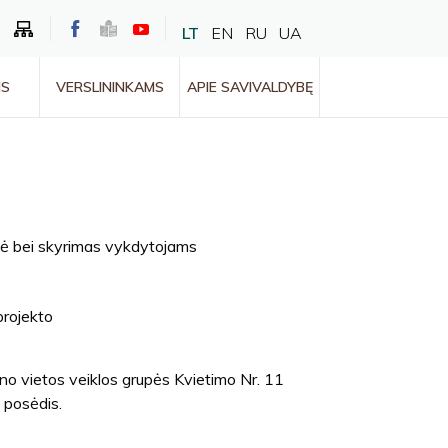
LT
EN
RU
UA
MS
VERSLININKAMS
APIE SAVIVALDYBĘ
zė bei skyrimas vykdytojams
projekto
ono vietos veiklos grupės Kvietimo Nr. 11
 posėdis.