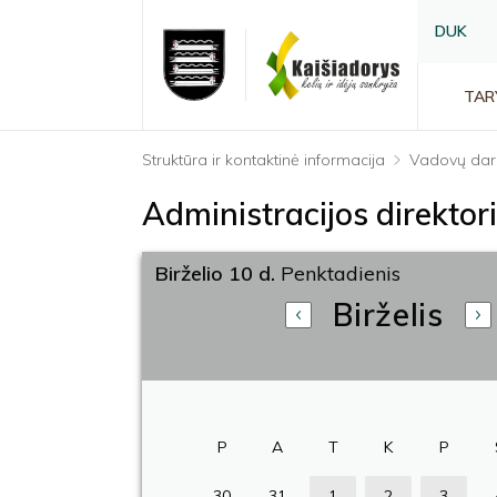
DUK
TAR
Struktūra ir kontaktinė informacija
Vadovų dar
Administracijos direkto
Birželio 10 d.
Penktadienis
Birželis
P
A
T
K
P
30
31
1
2
3