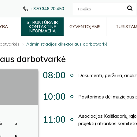
+370 346 20 450
STRUKTŪRA IR
YBA
KONTAKTINĖ
GYVENTOJAMS
TURISTA
INFORMACIJA
botvarkės
Administracijos direktoriaus darbotvarkė
riaus darbotvarkė
08:00
Dokumentų peržiūra, anali
10:00
Pasitarimas dėl muziejaus 
Asociacijos Kaišiadorių raj
11:00
projektų atrankos komiteto
Š
S
4
5