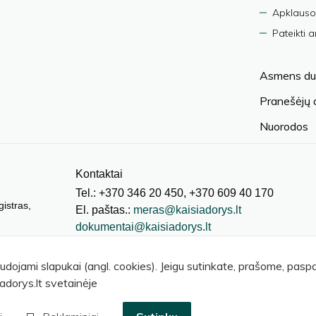
Apklauso
Pateikti 
Asmens du
Pranešėjų
Nuorodos
Kontaktai
Tel.: +370 346 20 450, +370 609 40 170
gistras,
El. paštas.:
meras@kaisiadorys.lt
dokumentai@kaisiadorys.lt
audojami slapukai (angl. cookies). Jeigu sutinkate, prašome, pas
adorys.lt svetainėje
© 2026 Kaišiadorių rajono savivaldybė
.