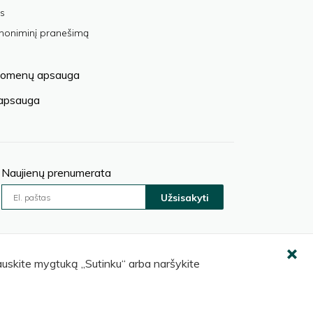
s
anoniminį pranešimą
omenų apsauga
 apsauga
Naujienų prenumerata
Užsisakyti
pauskite mygtuką „Sutinku“ arba naršykite