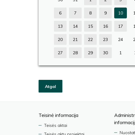
6
7
8
9
10
13
14
15
16
17
20
21
22
23
24
27
28
29
30
1
Atgal
Teisinė informacija
Administr
informaci
Teisės aktai
Nuostat
Teisės aktų projektai