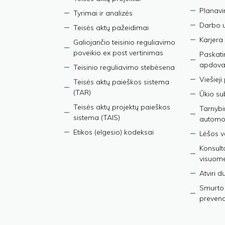
Planav
Tyrimai ir analizės
Darbo 
Teisės aktų pažeidimai
Karjera
Galiojančio teisinio reguliavimo
poveikio ex post vertinimas
Paskati
apdova
Teisinio reguliavimo stebėsena
Viešieji
Teisės aktų paieškos sistema
(TAR)
Ūkio su
Teisės aktų projektų paieškos
Tarnybin
sistema (TAIS)
automob
Etikos (elgesio) kodeksai
Lėšos ve
Konsult
visuom
Atviri 
Smurto 
prevenci