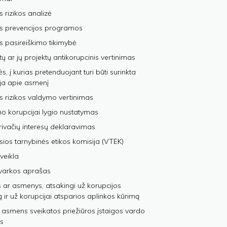
s rizikos analizė
os prevencijos programos
s pasireiškimo tikimybė
tų ar jų projektų antikorupcinis vertinimas
, į kurias pretenduojant turi būti surinkta
ja apie asmenį
s rizikos valdymo vertinimas
 korupcijai lygio nustatymas
privačių interesų deklaravimas
sios tarnybinės etikos komisija (VTEK)
veikla
varkos aprašas
 ar asmenys, atsakingi už korupcijos
ą ir už korupcijai atsparios aplinkos kūrimą
 asmens sveikatos priežiūros įstaigos vardo
s