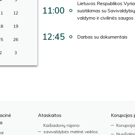
Lietuvos Respublikos Vyria
11:00
susitikimas su Savivaldybių 
11
12
valdymo ir civilinės saugos 
18
19
12:45
Darbas su dokumentais
25
26
2
3
acinė
Ataskaitos
Korupcijos 
ja
Kaišiadorių rajono
Korupcija
savivaldybės metinė veiklos
ai
Nusišalin