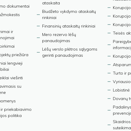
ataskaita
imo dokumentai
Korupcijo
Biudžeto vykdymo ataskaitų
užmokestis
Korupcij
rinkiniai
Korupcijo
Finansinių ataskaitų rinkiniai
nimai ir
Teisės ak
Mero rezervo lėšų
nojimai
panaudojimas
Pareigybės
 pirkimai
informaci
Lėšų verslo plėtros sąlygoms
bjektų priežiūra
gerinti panaudojimas
Korupcijo
iai lengvieji
Atsparumo
iliai
Turto ir 
iklai viešinti
Vyriausio
avimasis su
Lobistinė 
ene
Dovanų t
duomenys
Padalinys
ir priekabiavimo
prevencij
jos politika
Skaidrios
suteikima