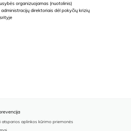
usybės organizuojamas (nuotolinis)
administracijų direktoriais dėl pokyčių krizių
srityje
prevencija
i atsparios aplinkos kūrimo priemonės
imai