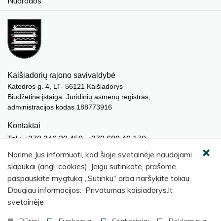
Nuorodos
Kaišiadorių rajono savivaldybė
Katedros g. 4, LT- 56121 Kaišiadorys
Biudžetinė įstaiga. Juridinių asmenų registras,
administracijos kodas 188773916
Kontaktai
Tel.: +370 346 20 450, +370 609 40 170
El. paštas.:
meras@kaisiadorys.lt
Norime Jus informuoti, kad šioje svetainėje naudojami
dokumentai@kaisiadorys.lt
slapukai (angl. cookies). Jeigu sutinkate, prašome,
paspauskite mygtuką „Sutinku“ arba naršykite toliau.
Naujienų prenumerata
Daugiau informacijos: Privatumas kaisiadorys.lt
Užsisakyti
svetainėje