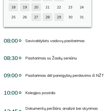
18
19
20
21
22
23
24
25
26
27
28
29
30
31
08:00
Savivaldybės vadovų pasitarimas
08:30
Pasitarimas su Žaslių seniūnu
09:00
Pasitarimas dėl pareigybių perdavimo iš NŽT
10:00
Kolegijos posėdis
Dokumentų peržiūra, analizė bei skyrimas