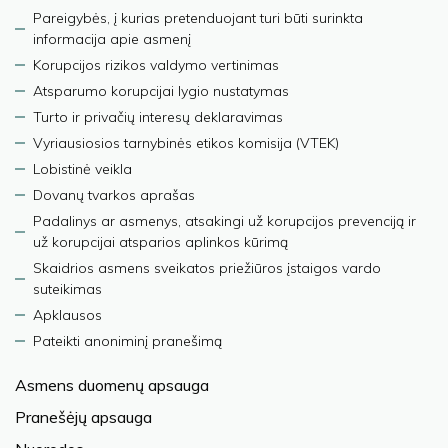
Pareigybės, į kurias pretenduojant turi būti surinkta
informacija apie asmenį
Korupcijos rizikos valdymo vertinimas
Atsparumo korupcijai lygio nustatymas
Turto ir privačių interesų deklaravimas
Vyriausiosios tarnybinės etikos komisija (VTEK)
Lobistinė veikla
Dovanų tvarkos aprašas
Padalinys ar asmenys, atsakingi už korupcijos prevenciją ir
už korupcijai atsparios aplinkos kūrimą
Skaidrios asmens sveikatos priežiūros įstaigos vardo
suteikimas
Apklausos
Pateikti anoniminį pranešimą
Asmens duomenų apsauga
Pranešėjų apsauga