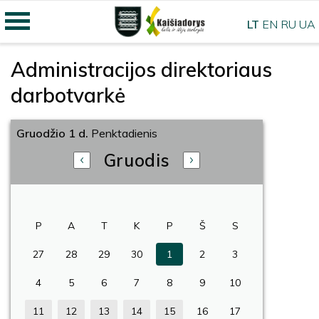
LT
EN
RU
UA
Administracijos direktoriaus
darbotvarkė
Gruodžio 1 d.
Penktadienis
Gruodis
P
A
T
K
P
Š
S
27
28
29
30
1
2
3
4
5
6
7
8
9
10
11
12
13
14
15
16
17