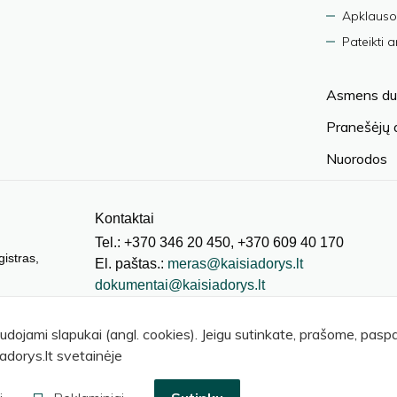
Apklauso
Pateikti 
Asmens du
Pranešėjų
Nuorodos
Kontaktai
Tel.: +370 346 20 450, +370 609 40 170
gistras,
El. paštas.:
meras@kaisiadorys.lt
dokumentai@kaisiadorys.lt
audojami slapukai (angl. cookies). Jeigu sutinkate, prašome, pas
adorys.lt svetainėje
© 2026 Kaišiadorių rajono savivaldybė
.