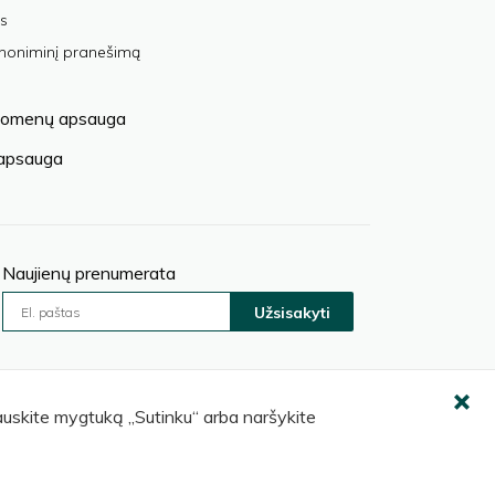
s
anoniminį pranešimą
omenų apsauga
 apsauga
Naujienų prenumerata
Užsisakyti
pauskite mygtuką „Sutinku“ arba naršykite