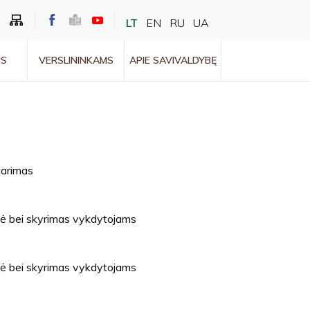
LT
EN
RU
UA
MS
VERSLININKAMS
APIE SAVIVALDYBĘ
tarimas
zė bei skyrimas vykdytojams
zė bei skyrimas vykdytojams