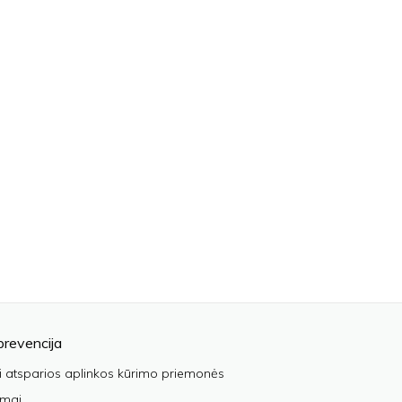
prevencija
i atsparios aplinkos kūrimo priemonės
imai