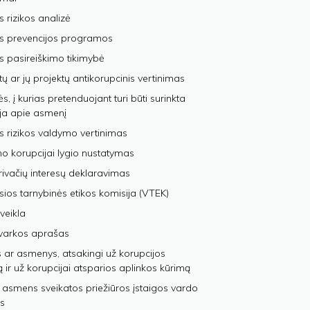
s rizikos analizė
os prevencijos programos
s pasireiškimo tikimybė
tų ar jų projektų antikorupcinis vertinimas
, į kurias pretenduojant turi būti surinkta
ja apie asmenį
s rizikos valdymo vertinimas
 korupcijai lygio nustatymas
privačių interesų deklaravimas
sios tarnybinės etikos komisija (VTEK)
veikla
varkos aprašas
 ar asmenys, atsakingi už korupcijos
ą ir už korupcijai atsparios aplinkos kūrimą
 asmens sveikatos priežiūros įstaigos vardo
s