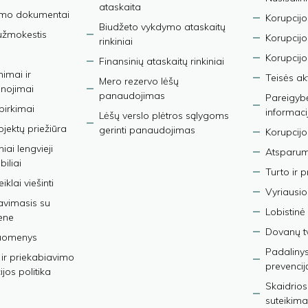
ataskaita
imo dokumentai
Korupcijo
Biudžeto vykdymo ataskaitų
užmokestis
Korupcij
rinkiniai
Korupcijo
Finansinių ataskaitų rinkiniai
nimai ir
Teisės ak
Mero rezervo lėšų
nojimai
panaudojimas
Pareigybės
 pirkimai
informaci
Lėšų verslo plėtros sąlygoms
bjektų priežiūra
gerinti panaudojimas
Korupcijo
iai lengvieji
Atsparumo
iliai
Turto ir 
iklai viešinti
Vyriausio
avimasis su
Lobistinė 
ene
Dovanų t
duomenys
Padalinys
ir priekabiavimo
prevencij
jos politika
Skaidrios
suteikima