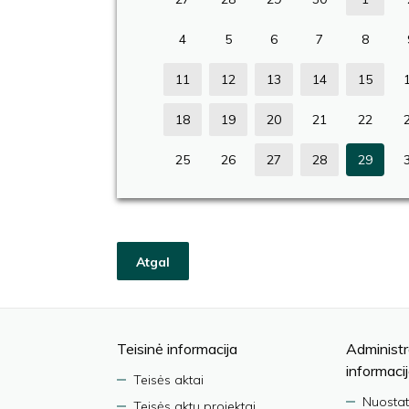
4
5
6
7
8
11
12
13
14
15
18
19
20
21
22
25
26
27
28
29
Atgal
Teisinė informacija
Administr
informaci
Teisės aktai
Nuostat
Teisės aktų projektai