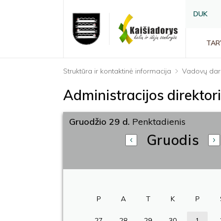
DUK
TAR
Struktūra ir kontaktinė informacija
Vadovų dar
Administracijos direkto
Gruodžio 29 d.
Penktadienis
Gruodis
P
A
T
K
P
27
28
29
30
1