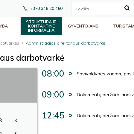
+370 346 20 450
STRUKTŪRA IR
YBA
KONTAKTINĖ
GYVENTOJAMS
TURISTA
INFORMACIJA
botvarkės
Administracijos direktoriaus darbotvarkė
riaus darbotvarkė
08:00
Savivaldybės vadovų pasi
09:00
Dokumentų peržiūra, anali
12:45
Dokumentų peržiūra, anali
Š
S
2
3