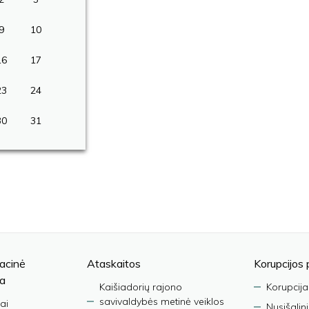
9
10
16
17
23
24
30
31
acinė
Ataskaitos
Korupcijos 
ja
Kaišiadorių rajono
Korupcija
savivaldybės metinė veiklos
ai
Nusišalin