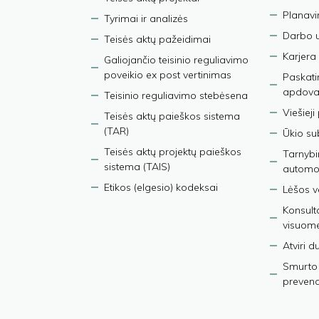
Planav
Tyrimai ir analizės
Darbo 
Teisės aktų pažeidimai
Karjera
Galiojančio teisinio reguliavimo
poveikio ex post vertinimas
Paskati
apdova
Teisinio reguliavimo stebėsena
Viešieji
Teisės aktų paieškos sistema
(TAR)
Ūkio su
Teisės aktų projektų paieškos
Tarnybin
sistema (TAIS)
automob
Etikos (elgesio) kodeksai
Lėšos ve
Konsult
visuom
Atviri 
Smurto 
prevenci