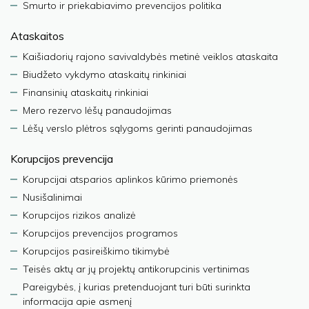
Smurto ir priekabiavimo prevencijos politika
Ataskaitos
Kaišiadorių rajono savivaldybės metinė veiklos ataskaita
Biudžeto vykdymo ataskaitų rinkiniai
Finansinių ataskaitų rinkiniai
Mero rezervo lėšų panaudojimas
Lėšų verslo plėtros sąlygoms gerinti panaudojimas
Korupcijos prevencija
Korupcijai atsparios aplinkos kūrimo priemonės
Nusišalinimai
Korupcijos rizikos analizė
Korupcijos prevencijos programos
Korupcijos pasireiškimo tikimybė
Teisės aktų ar jų projektų antikorupcinis vertinimas
Pareigybės, į kurias pretenduojant turi būti surinkta
informacija apie asmenį