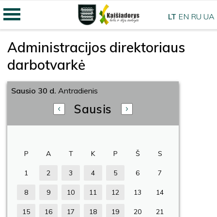
LT
EN
RU
UA
Administracijos direktoriaus
darbotvarkė
Sausio 30 d.
Antradienis
Sausis
P
A
T
K
P
Š
S
1
2
3
4
5
6
7
8
9
10
11
12
13
14
15
16
17
18
19
20
21