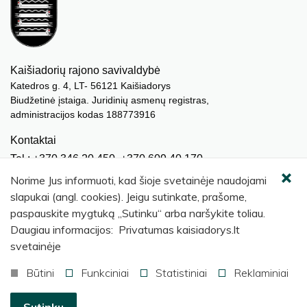
Kaišiadorių rajono savivaldybė
Katedros g. 4, LT- 56121 Kaišiadorys
Biudžetinė įstaiga. Juridinių asmenų registras,
administracijos kodas 188773916
Kontaktai
Tel.: +370 346 20 450, +370 609 40 170
El. paštas.:
meras@kaisiadorys.lt
Norime Jus informuoti, kad šioje svetainėje naudojami
dokumentai@kaisiadorys.lt
slapukai (angl. cookies). Jeigu sutinkate, prašome,
paspauskite mygtuką „Sutinku“ arba naršykite toliau.
Naujienų prenumerata
Daugiau informacijos: Privatumas kaisiadorys.lt
Užsisakyti
svetainėje
Būtini
Funkciniai
Statistiniai
Reklaminiai
© 2026 Kaišiadorių rajono savivaldybė
.