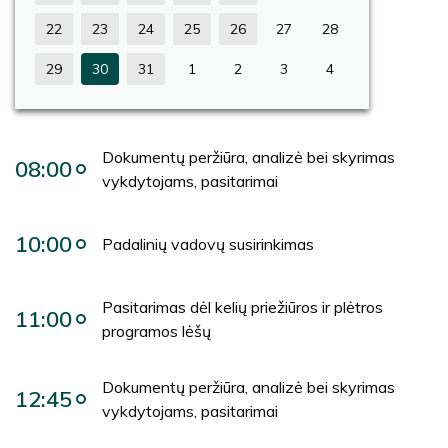
22
23
24
25
26
27
28
29
30
31
1
2
3
4
Dokumentų peržiūra, analizė bei skyrimas
08:00
vykdytojams, pasitarimai
10:00
Padalinių vadovų susirinkimas
Pasitarimas dėl kelių priežiūros ir plėtros
11:00
programos lėšų
Dokumentų peržiūra, analizė bei skyrimas
12:45
vykdytojams, pasitarimai