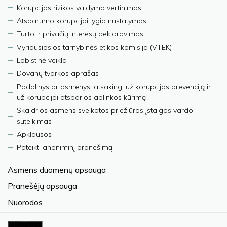
Korupcijos rizikos valdymo vertinimas
Atsparumo korupcijai lygio nustatymas
Turto ir privačių interesų deklaravimas
Vyriausiosios tarnybinės etikos komisija (VTEK)
Lobistinė veikla
Dovanų tvarkos aprašas
Padalinys ar asmenys, atsakingi už korupcijos prevenciją ir
už korupcijai atsparios aplinkos kūrimą
Skaidrios asmens sveikatos priežiūros įstaigos vardo
suteikimas
Apklausos
Pateikti anoniminį pranešimą
Asmens duomenų apsauga
Pranešėjų apsauga
Nuorodos