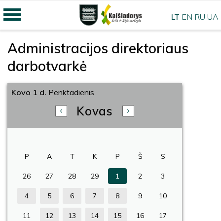
LT
EN
RU
UA
Administracijos direktoriaus
darbotvarkė
Kovo 1 d.
Penktadienis
Kovas
P
A
T
K
P
Š
S
26
27
28
29
1
2
3
4
5
6
7
8
9
10
11
12
13
14
15
16
17