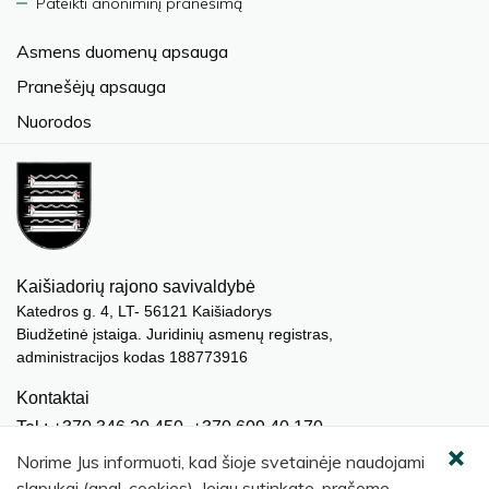
Pateikti anoniminį pranešimą
Asmens duomenų apsauga
Pranešėjų apsauga
Nuorodos
Kaišiadorių rajono savivaldybė
Katedros g. 4, LT- 56121 Kaišiadorys
Biudžetinė įstaiga. Juridinių asmenų registras,
administracijos kodas 188773916
Kontaktai
Tel.: +370 346 20 450, +370 609 40 170
El. paštas.:
meras@kaisiadorys.lt
Norime Jus informuoti, kad šioje svetainėje naudojami
dokumentai@kaisiadorys.lt
slapukai (angl. cookies). Jeigu sutinkate, prašome,