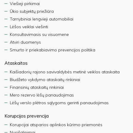
Viešieji pirkimai
Ūkio subjektų priežiūra
Tarnybiniai lengvieji automobiliai
Lėšos veiklai viešinti
Konsultavimasis su visuomene
Atviri duomenys
Smurto ir priekabiavimo prevencijos politika
Ataskaitos
Kaišiadorių rajono savivaldybės metinė veiklos ataskaita
Biudžeto vykdymo ataskaitų rinkiniai
Finansinių ataskaitų rinkiniai
Mero rezervo lėšų panaudojimas
Lėšų verslo plėtros sąlygoms gerinti panaudojimas
Korupcijos prevencija
Korupcijai atsparios aplinkos kūrimo priemonės
Nusišalinimai