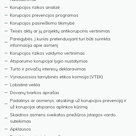
Korupcijos rizikos analizė
Korupcijos prevencijos programos
Korupcijos pasireiškimo tikimybė
Teisės aktų ar jų projektų antikorupcinis vertinimas
Pareigybės, į kurias pretenduojant turi būti surinkta
informacija apie asmenį
Korupcijos rizikos valdymo vertinimas
Atsparumo korupcijai lygio nustatymas
Turto ir privačių interesų deklaravimas
Vyriausiosios tarnybinės etikos komisija (VTEK)
Lobistinė veikla
Dovanų tvarkos aprašas
Padalinys ar asmenys, atsakingi už korupcijos prevenciją ir
už korupcijai atsparios aplinkos kūrimą
Skaidrios asmens sveikatos priežiūros įstaigos vardo
suteikimas
Apklausos