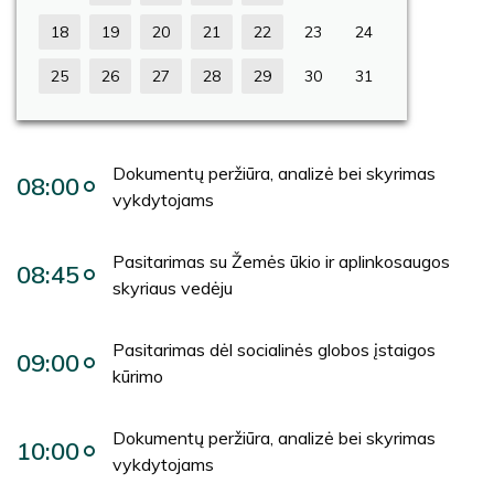
18
19
20
21
22
23
24
25
26
27
28
29
30
31
Dokumentų peržiūra, analizė bei skyrimas
08:00
vykdytojams
Pasitarimas su Žemės ūkio ir aplinkosaugos
08:45
skyriaus vedėju
Pasitarimas dėl socialinės globos įstaigos
09:00
kūrimo
Dokumentų peržiūra, analizė bei skyrimas
10:00
vykdytojams