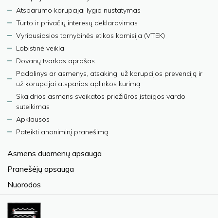
Atsparumo korupcijai lygio nustatymas
Turto ir privačių interesų deklaravimas
Vyriausiosios tarnybinės etikos komisija (VTEK)
Lobistinė veikla
Dovanų tvarkos aprašas
Padalinys ar asmenys, atsakingi už korupcijos prevenciją ir
už korupcijai atsparios aplinkos kūrimą
Skaidrios asmens sveikatos priežiūros įstaigos vardo
suteikimas
Apklausos
Pateikti anoniminį pranešimą
Asmens duomenų apsauga
Pranešėjų apsauga
Nuorodos