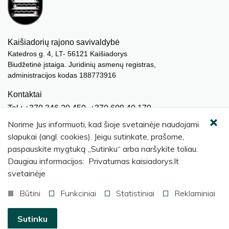
Kaišiadorių rajono savivaldybė
Katedros g. 4, LT- 56121 Kaišiadorys
Biudžetinė įstaiga. Juridinių asmenų registras,
administracijos kodas 188773916
Kontaktai
Tel.: +370 346 20 450, +370 609 40 170
El. paštas.:
meras@kaisiadorys.lt
Norime Jus informuoti, kad šioje svetainėje naudojami
dokumentai@kaisiadorys.lt
slapukai (angl. cookies). Jeigu sutinkate, prašome,
paspauskite mygtuką „Sutinku“ arba naršykite toliau.
Naujienų prenumerata
Daugiau informacijos: Privatumas kaisiadorys.lt
Užsisakyti
svetainėje
Būtini
Funkciniai
Statistiniai
Reklaminiai
© 2026 Kaišiadorių rajono savivaldybė
.
Sutinku