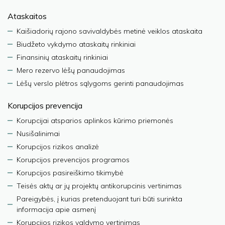
Ataskaitos
Kaišiadorių rajono savivaldybės metinė veiklos ataskaita
Biudžeto vykdymo ataskaitų rinkiniai
Finansinių ataskaitų rinkiniai
Mero rezervo lėšų panaudojimas
Lėšų verslo plėtros sąlygoms gerinti panaudojimas
Korupcijos prevencija
Korupcijai atsparios aplinkos kūrimo priemonės
Nusišalinimai
Korupcijos rizikos analizė
Korupcijos prevencijos programos
Korupcijos pasireiškimo tikimybė
Teisės aktų ar jų projektų antikorupcinis vertinimas
Pareigybės, į kurias pretenduojant turi būti surinkta
informacija apie asmenį
Korupcijos rizikos valdymo vertinimas