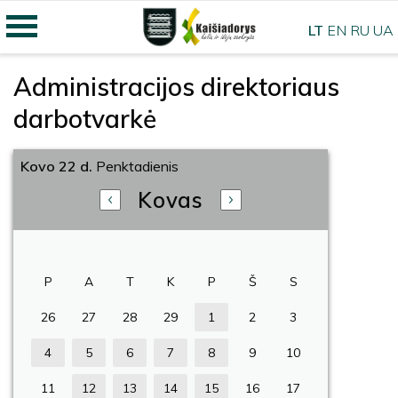
LT
EN
RU
UA
Administracijos direktoriaus
darbotvarkė
Kovo 22 d.
Penktadienis
Kovas
P
A
T
K
P
Š
S
26
27
28
29
1
2
3
4
5
6
7
8
9
10
11
12
13
14
15
16
17