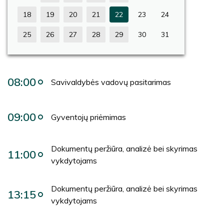
18
19
20
21
22
23
24
25
26
27
28
29
30
31
08:00
Savivaldybės vadovų pasitarimas
09:00
Gyventojų priėmimas
Dokumentų peržiūra, analizė bei skyrimas
11:00
vykdytojams
Dokumentų peržiūra, analizė bei skyrimas
13:15
vykdytojams