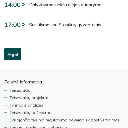
14:00
Dalyvavimas inkilų alėjos atidaryme
17:00
Susitikimas su Stasiūnų gyventojais
Atgal
Teisinė informacija
Teisės aktai
Teisės aktų projektai
Tyrimai ir analizės
Teisės aktų pažeidimai
Galiojančio teisinio reguliavimo poveikio ex post vertinimas
Teisinio reguliavimo stebėsena