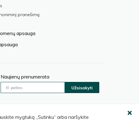
s
anoniminį pranešimą
omenų apsauga
 apsauga
Naujienų prenumerata
Užsisakyti
pauskite mygtuką „Sutinku“ arba naršykite