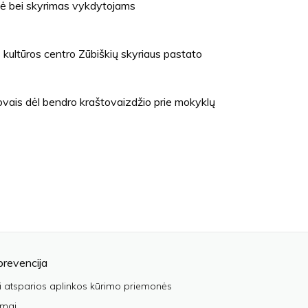
zė bei skyrimas vykdytojams
kultūros centro Zūbiškių skyriaus pastato
ovais dėl bendro kraštovaizdžio prie mokyklų
prevencija
i atsparios aplinkos kūrimo priemonės
imai