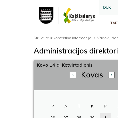
DUK
TAR
Struktūra ir kontaktinė informacija
Vadovų dar
Administracijos direkto
Kovo 14 d.
Ketvirtadienis
Kovas
P
A
T
K
P
26
27
28
29
1