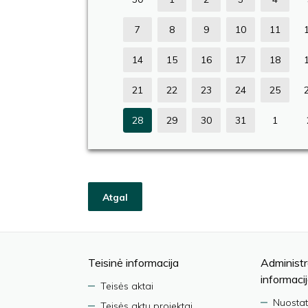
7
8
9
10
11
14
15
16
17
18
21
22
23
24
25
28
29
30
31
1
Atgal
Teisinė informacija
Administr
informaci
Teisės aktai
Nuostat
Teisės aktų projektai