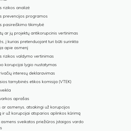
s rizikos analizė
os prevencijos programos
s pasireiškimo tikimybė
tų ar jų projektų antikorupcinis vertinimas
, į kurias pretenduojant turi būti surinkta
ja apie asmenį
s rizikos valdymo vertinimas
 korupcijai lygio nustatymas
privačių interesų deklaravimas
sios tarnybinės etikos komisija (VTEK)
veikla
varkos aprašas
 ar asmenys, atsakingi už korupcijos
ą ir už korupcijai atsparios aplinkos kūrimą
 asmens sveikatos priežiūros įstaigos vardo
s