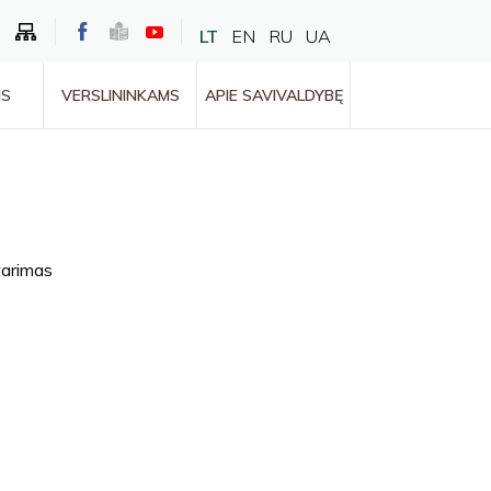
LT
EN
RU
UA
MS
VERSLININKAMS
APIE SAVIVALDYBĘ
tarimas