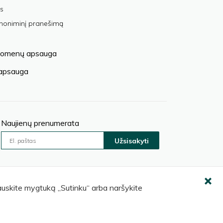
s
anoniminį pranešimą
omenų apsauga
 apsauga
Naujienų prenumerata
Užsisakyti
pauskite mygtuką „Sutinku“ arba naršykite