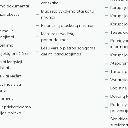
ataskaita
imo dokumentai
Korupcijo
Biudžeto vykdymo ataskaitų
užmokestis
Korupcij
rinkiniai
Korupcijo
Finansinių ataskaitų rinkiniai
nimai ir
Teisės ak
Mero rezervo lėšų
nojimai
panaudojimas
Pareigybės
 pirkimai
informaci
Lėšų verslo plėtros sąlygoms
bjektų priežiūra
gerinti panaudojimas
Korupcijo
iai lengvieji
Atsparumo
iliai
Turto ir 
iklai viešinti
Vyriausio
avimasis su
Lobistinė 
ene
Dovanų t
duomenys
Padalinys
ir priekabiavimo
prevencij
jos politika
Skaidrios
suteikima