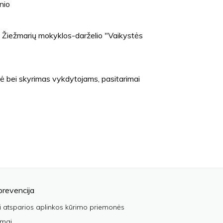
inio
r. Žiežmarių mokyklos-darželio "Vaikystės
ė bei skyrimas vykdytojams, pasitarimai
prevencija
i atsparios aplinkos kūrimo priemonės
imai