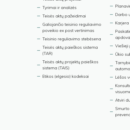
Planav
Tyrimai ir analizės
Darbo 
Teisės aktų pažeidimai
Karjera
Galiojančio teisinio reguliavimo
poveikio ex post vertinimas
Paskati
apdova
Teisinio reguliavimo stebėsena
Viešieji
Teisės aktų paieškos sistema
(TAR)
Ūkio su
Teisės aktų projektų paieškos
Tarnybin
sistema (TAIS)
automob
Etikos (elgesio) kodeksai
Lėšos ve
Konsult
visuom
Atviri 
Smurto 
prevenci