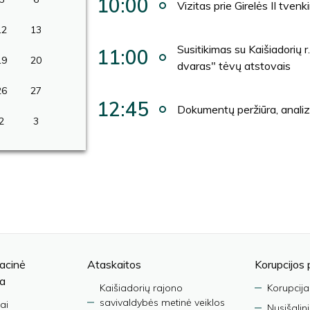
10:00
Vizitas prie Girelės II tvenk
12
13
Susitikimas su Kaišiadorių 
11:00
19
20
dvaras" tėvų atstovais
26
27
12:45
Dokumentų peržiūra, analiz
2
3
acinė
Ataskaitos
Korupcijos 
ja
Kaišiadorių rajono
Korupcija
savivaldybės metinė veiklos
ai
Nusišalin