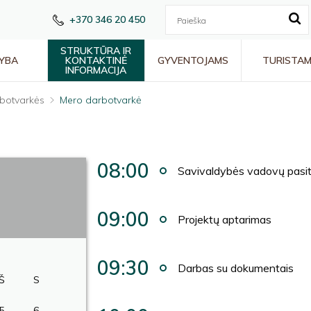
+370 346 20 450
STRUKTŪRA IR
YBA
KONTAKTINĖ
GYVENTOJAMS
TURISTA
INFORMACIJA
botvarkės
Mero darbotvarkė
08:00
Savivaldybės vadovų pasi
09:00
Projektų aptarimas
09:30
Darbas su dokumentais
Š
S
5
6