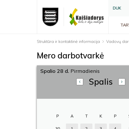
DUK
TAR
Struktūra ir kontaktinė informacija
Vadovų dar
Mero darbotvarkė
Spalio 28 d.
Pirmadienis
Spalis
P
A
T
K
P
30
1
2
3
4