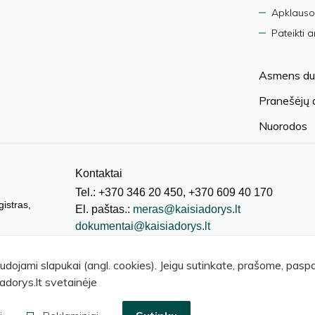
Apklauso
Pateikti 
Asmens du
Pranešėjų
Nuorodos
Kontaktai
Tel.: +370 346 20 450, +370 609 40 170
gistras,
El. paštas.:
meras@kaisiadorys.lt
dokumentai@kaisiadorys.lt
audojami slapukai (angl. cookies). Jeigu sutinkate, prašome, pas
adorys.lt svetainėje
© 2026 Kaišiadorių rajono savivaldybė
.