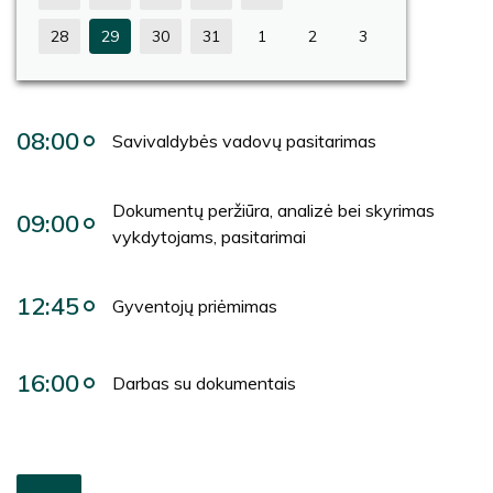
28
29
30
31
1
2
3
08:00
Savivaldybės vadovų pasitarimas
Dokumentų peržiūra, analizė bei skyrimas
09:00
vykdytojams, pasitarimai
12:45
Gyventojų priėmimas
16:00
Darbas su dokumentais