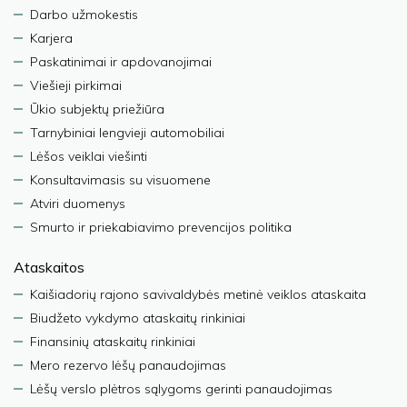
Darbo užmokestis
Karjera
Paskatinimai ir apdovanojimai
Viešieji pirkimai
Ūkio subjektų priežiūra
Tarnybiniai lengvieji automobiliai
Lėšos veiklai viešinti
Konsultavimasis su visuomene
Atviri duomenys
Smurto ir priekabiavimo prevencijos politika
Ataskaitos
Kaišiadorių rajono savivaldybės metinė veiklos ataskaita
Biudžeto vykdymo ataskaitų rinkiniai
Finansinių ataskaitų rinkiniai
Mero rezervo lėšų panaudojimas
Lėšų verslo plėtros sąlygoms gerinti panaudojimas