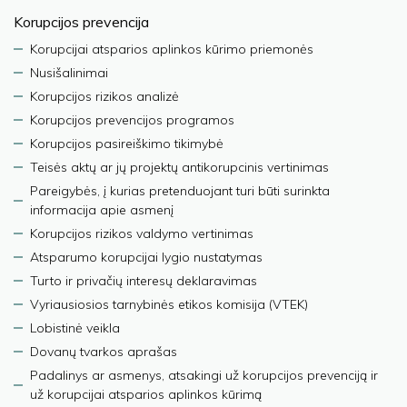
Korupcijos prevencija
Korupcijai atsparios aplinkos kūrimo priemonės
Nusišalinimai
Korupcijos rizikos analizė
Korupcijos prevencijos programos
Korupcijos pasireiškimo tikimybė
Teisės aktų ar jų projektų antikorupcinis vertinimas
Pareigybės, į kurias pretenduojant turi būti surinkta
informacija apie asmenį
Korupcijos rizikos valdymo vertinimas
Atsparumo korupcijai lygio nustatymas
Turto ir privačių interesų deklaravimas
Vyriausiosios tarnybinės etikos komisija (VTEK)
Lobistinė veikla
Dovanų tvarkos aprašas
Padalinys ar asmenys, atsakingi už korupcijos prevenciją ir
už korupcijai atsparios aplinkos kūrimą