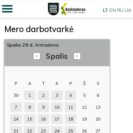
LT
EN
RU
UA
Mero darbotvarkė
Spalio 29 d.
Antradienis
Spalis
P
A
T
K
P
Š
S
30
1
2
3
4
5
6
7
8
9
10
11
12
13
14
15
16
17
18
19
20
21
22
23
24
25
26
27