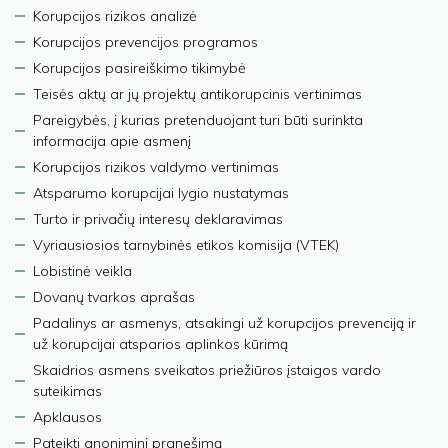
Korupcijos rizikos analizė
Korupcijos prevencijos programos
Korupcijos pasireiškimo tikimybė
Teisės aktų ar jų projektų antikorupcinis vertinimas
Pareigybės, į kurias pretenduojant turi būti surinkta
informacija apie asmenį
Korupcijos rizikos valdymo vertinimas
Atsparumo korupcijai lygio nustatymas
Turto ir privačių interesų deklaravimas
Vyriausiosios tarnybinės etikos komisija (VTEK)
Lobistinė veikla
Dovanų tvarkos aprašas
Padalinys ar asmenys, atsakingi už korupcijos prevenciją ir
už korupcijai atsparios aplinkos kūrimą
Skaidrios asmens sveikatos priežiūros įstaigos vardo
suteikimas
Apklausos
Pateikti anoniminį pranešimą