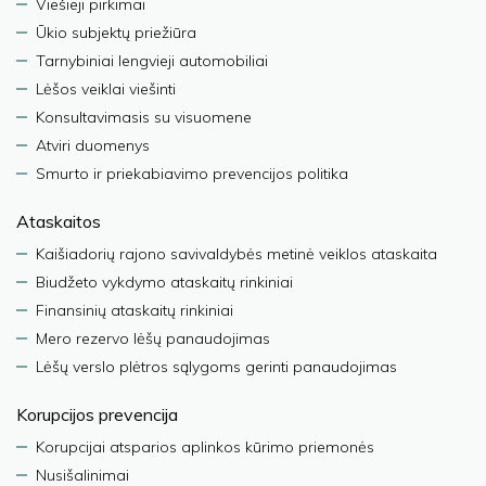
Viešieji pirkimai
Ūkio subjektų priežiūra
Tarnybiniai lengvieji automobiliai
Lėšos veiklai viešinti
Konsultavimasis su visuomene
Atviri duomenys
Smurto ir priekabiavimo prevencijos politika
Ataskaitos
Kaišiadorių rajono savivaldybės metinė veiklos ataskaita
Biudžeto vykdymo ataskaitų rinkiniai
Finansinių ataskaitų rinkiniai
Mero rezervo lėšų panaudojimas
Lėšų verslo plėtros sąlygoms gerinti panaudojimas
Korupcijos prevencija
Korupcijai atsparios aplinkos kūrimo priemonės
Nusišalinimai