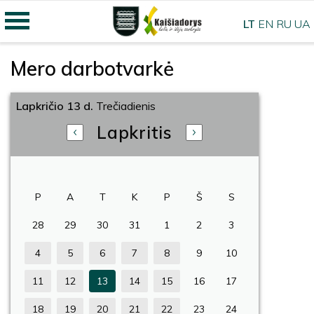
LT
EN
RU
UA
Mero darbotvarkė
Lapkričio 13 d.
Trečiadienis
Lapkritis
P
A
T
K
P
Š
S
28
29
30
31
1
2
3
4
5
6
7
8
9
10
11
12
13
14
15
16
17
18
19
20
21
22
23
24