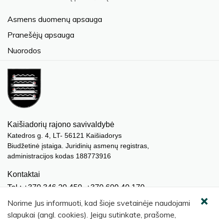
Asmens duomenų apsauga
Pranešėjų apsauga
Nuorodos
Kaišiadorių rajono savivaldybė
Katedros g. 4, LT- 56121 Kaišiadorys
Biudžetinė įstaiga. Juridinių asmenų registras,
administracijos kodas 188773916
Kontaktai
Tel.: +370 346 20 450, +370 609 40 170
El. paštas.:
meras@kaisiadorys.lt
Norime Jus informuoti, kad šioje svetainėje naudojami
dokumentai@kaisiadorys.lt
slapukai (angl. cookies). Jeigu sutinkate, prašome,