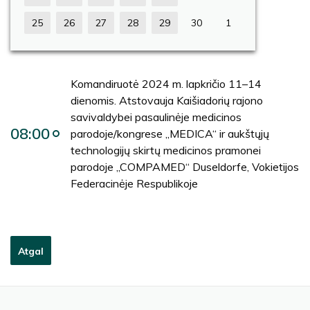
25
26
27
28
29
30
1
Komandiruotė 2024 m. lapkričio 11–14
dienomis. Atstovauja Kaišiadorių rajono
savivaldybei pasaulinėje medicinos
08:00
parodoje/kongrese „MEDICA“ ir aukštųjų
technologijų skirtų medicinos pramonei
parodoje „COMPAMED“ Duseldorfe, Vokietijos
Federacinėje Respublikoje
Atgal