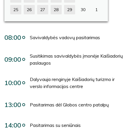
25
26
27
28
29
30
1
08:00
Savivaldybės vadovų pasitarimas
Susitikimas savivaldybės įmonėje Kaišiadorių
09:00
paslaugos
Dalyvauja renginyje Kaišiadorių turizmo ir
10:00
verslo informacijos centre
13:00
Pasitarimas dėl Globos centro patalpų
14:00
Pasitarimas su seniūnais