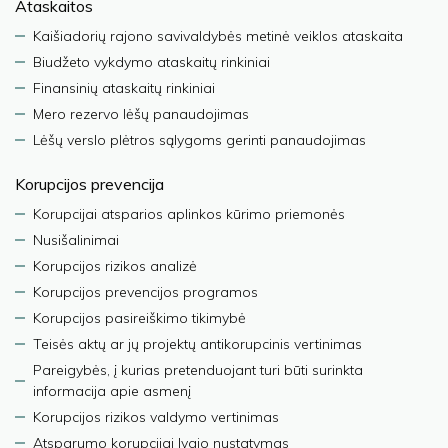
Ataskaitos
Kaišiadorių rajono savivaldybės metinė veiklos ataskaita
Biudžeto vykdymo ataskaitų rinkiniai
Finansinių ataskaitų rinkiniai
Mero rezervo lėšų panaudojimas
Lėšų verslo plėtros sąlygoms gerinti panaudojimas
Korupcijos prevencija
Korupcijai atsparios aplinkos kūrimo priemonės
Nusišalinimai
Korupcijos rizikos analizė
Korupcijos prevencijos programos
Korupcijos pasireiškimo tikimybė
Teisės aktų ar jų projektų antikorupcinis vertinimas
Pareigybės, į kurias pretenduojant turi būti surinkta
informacija apie asmenį
Korupcijos rizikos valdymo vertinimas
Atsparumo korupcijai lygio nustatymas