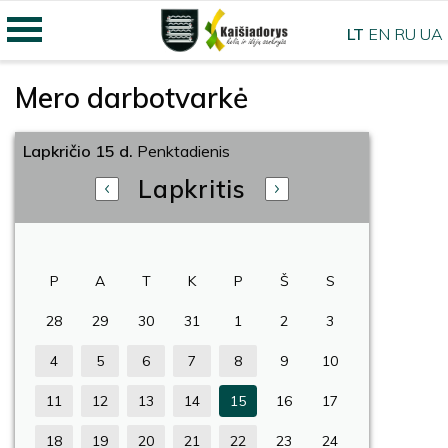
LT
EN
RU
UA
Mero darbotvarkė
Lapkričio 15 d.
Penktadienis
Lapkritis
P
A
T
K
P
Š
S
28
29
30
31
1
2
3
4
5
6
7
8
9
10
11
12
13
14
15
16
17
18
19
20
21
22
23
24