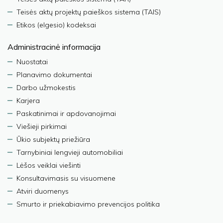
Teisės aktų projektų paieškos sistema (TAIS)
Etikos (elgesio) kodeksai
Administracinė informacija
Nuostatai
Planavimo dokumentai
Darbo užmokestis
Karjera
Paskatinimai ir apdovanojimai
Viešieji pirkimai
Ūkio subjektų priežiūra
Tarnybiniai lengvieji automobiliai
Lėšos veiklai viešinti
Konsultavimasis su visuomene
Atviri duomenys
Smurto ir priekabiavimo prevencijos politika