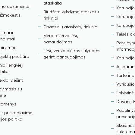
ataskaita
imo dokumentai
Korupcijo
Biudžeto vykdymo ataskaitų
užmokestis
Korupcij
rinkiniai
Korupcijo
Finansinių ataskaitų rinkiniai
nimai ir
Teisės ak
Mero rezervo lėšų
nojimai
panaudojimas
Pareigybės
 pirkimai
informaci
Lėšų verslo plėtros sąlygoms
bjektų priežiūra
gerinti panaudojimas
Korupcijo
iai lengvieji
Atsparumo
iliai
Turto ir 
iklai viešinti
Vyriausio
avimasis su
Lobistinė 
ene
Dovanų t
duomenys
Padalinys
ir priekabiavimo
prevencij
jos politika
Skaidrios
suteikima