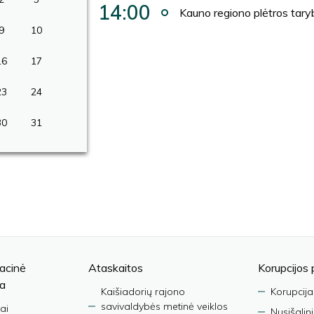
14:00
Kauno regiono plėtros taryb
9
10
16
17
23
24
30
31
acinė
Ataskaitos
Korupcijos 
ja
Kaišiadorių rajono
Korupcija
savivaldybės metinė veiklos
ai
Nusišalin