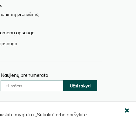
s
anoniminį pranešimą
omenų apsauga
 apsauga
Naujienų prenumerata
Užsisakyti
pauskite mygtuką „Sutinku“ arba naršykite