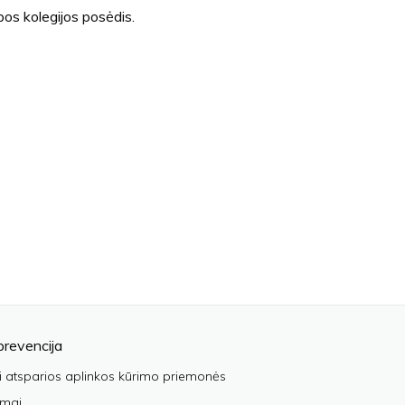
os kolegijos posėdis.
prevencija
i atsparios aplinkos kūrimo priemonės
imai