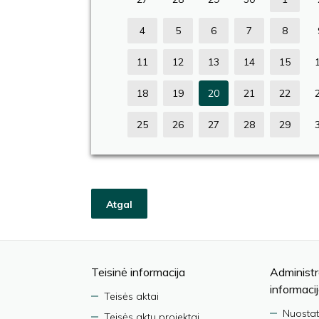
4
5
6
7
8
11
12
13
14
15
18
19
20
21
22
25
26
27
28
29
Atgal
Teisinė informacija
Administr
informaci
Teisės aktai
Nuostat
Teisės aktų projektai