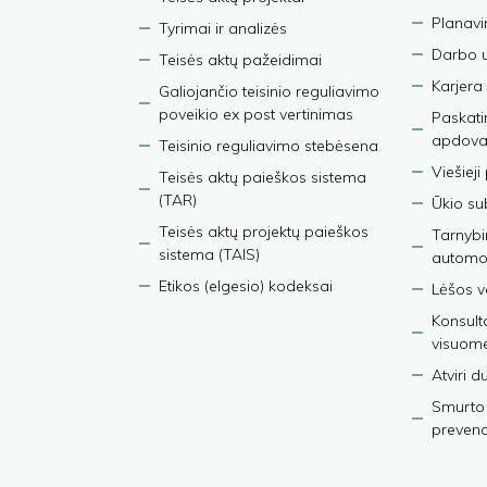
Planav
Tyrimai ir analizės
Darbo 
Teisės aktų pažeidimai
Karjera
Galiojančio teisinio reguliavimo
poveikio ex post vertinimas
Paskati
apdova
Teisinio reguliavimo stebėsena
Viešieji
Teisės aktų paieškos sistema
(TAR)
Ūkio su
Teisės aktų projektų paieškos
Tarnybin
sistema (TAIS)
automob
Etikos (elgesio) kodeksai
Lėšos ve
Konsult
visuom
Atviri 
Smurto 
prevenci