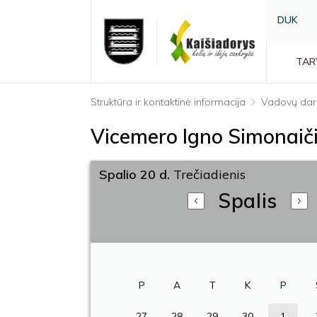
DUK
TAR
Struktūra ir kontaktinė informacija
Vadovų dar
Vicemero Igno Simonaič
Spalio 20 d.
Trečiadienis
Spalis
P
A
T
K
P
27
28
29
30
1