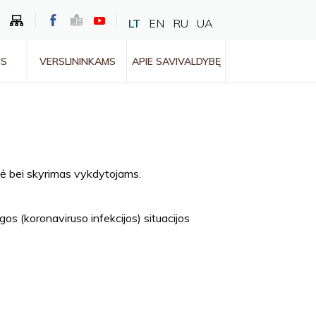
LT
EN
RU
UA
MS
VERSLININKAMS
APIE SAVIVALDYBĘ
zė bei skyrimas vykdytojams.
gos (koronaviruso infekcijos) situacijos