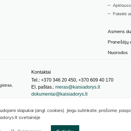
Apklauso
Pateikti 
Asmens du
Pranešėjų
Nuorodos
Kontaktai
Tel.: +370 346 20 450, +370 609 40 170
gistras,
El. paštas.:
meras@kaisiadorys.lt
dokumentai@kaisiadorys.lt
audojami slapukai (angl. cookies). Jeigu sutinkate, prašome, pas
adorys.lt svetainėje
© 2026 Kaišiadorių rajono savivaldybė
.