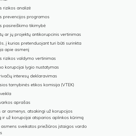
s rizikos analizė
os prevencijos programos
s pasireiškimo tikimybė
tų ar jų projektų antikorupcinis vertinimas
, į kurias pretenduojant turi būti surinkta
ja apie asmenį
s rizikos valdymo vertinimas
 korupcijai lygio nustatymas
privačių interesų deklaravimas
sios tarnybinės etikos komisija (VTEK)
veikla
varkos aprašas
 ar asmenys, atsakingi už korupcijos
ą ir už korupcijai atsparios aplinkos kūrimą
 asmens sveikatos priežiūros įstaigos vardo
s