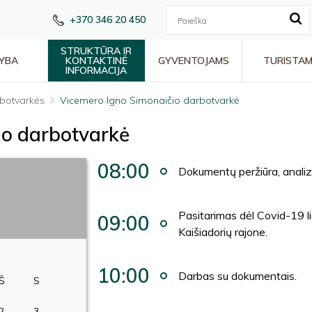
+370 346 20 450
STRUKTŪRA IR
YBA
KONTAKTINĖ
GYVENTOJAMS
TURISTA
INFORMACIJA
botvarkės
Vicemero Igno Simonaičio darbotvarkė
io darbotvarkė
08:00
Dokumentų peržiūra, anali
Pasitarimas dėl Covid-19 li
09:00
Kaišiadorių rajone.
10:00
Darbas su dokumentais.
Š
S
2
3