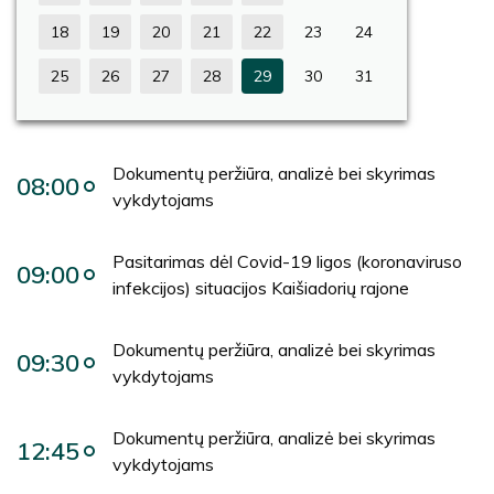
18
19
20
21
22
23
24
25
26
27
28
29
30
31
Dokumentų peržiūra, analizė bei skyrimas
08:00
vykdytojams
Pasitarimas dėl Covid-19 ligos (koronaviruso
09:00
infekcijos) situacijos Kaišiadorių rajone
Dokumentų peržiūra, analizė bei skyrimas
09:30
vykdytojams
Dokumentų peržiūra, analizė bei skyrimas
12:45
vykdytojams