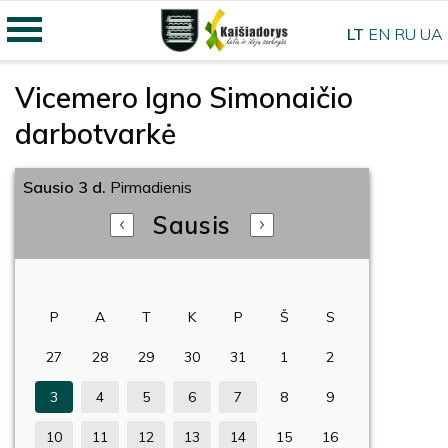
LT
EN
RU
UA
Vicemero Igno Simonaičio
darbotvarkė
Sausio 3 d.
Pirmadienis
Sausis
P
A
T
K
P
Š
S
27
28
29
30
31
1
2
3
4
5
6
7
8
9
10
11
12
13
14
15
16