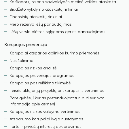
Kaišiadorių rajono savivaldybės metinė veiklos ataskaita
Biudžeto vykdymo ataskaitų rinkiniai
Finansinių ataskaitų rinkiniai
Mero rezervo lėšų panaudojimas
Lėšų verslo plėtros sąlygoms gerinti panaudojimas
Korupcijos prevencija
Korupcijai atsparios aplinkos kūrimo priemonės
Nusišalinimai
Korupcijos rizikos analizė
Korupcijos prevencijos programos
Korupcijos pasireiškimo tikimybė
Teisės aktų ar jų projektų antikorupcinis vertinimas
Pareigybės, į kurias pretenduojant turi būti surinkta
informacija apie asmenį
Korupcijos rizikos valdymo vertinimas
Atsparumo korupcijai lygio nustatymas
Turto ir privačių interesų deklaravimas