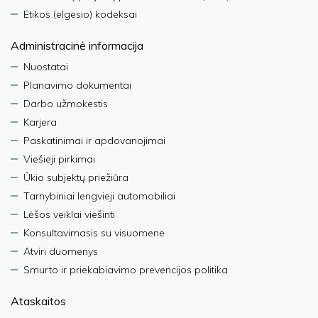
Etikos (elgesio) kodeksai
Administracinė informacija
Nuostatai
Planavimo dokumentai
Darbo užmokestis
Karjera
Paskatinimai ir apdovanojimai
Viešieji pirkimai
Ūkio subjektų priežiūra
Tarnybiniai lengvieji automobiliai
Lėšos veiklai viešinti
Konsultavimasis su visuomene
Atviri duomenys
Smurto ir priekabiavimo prevencijos politika
Ataskaitos