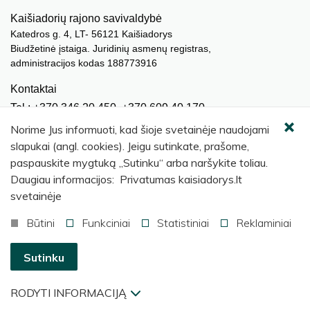
Kaišiadorių rajono savivaldybė
Katedros g. 4, LT- 56121 Kaišiadorys
Biudžetinė įstaiga. Juridinių asmenų registras,
administracijos kodas 188773916
Kontaktai
Tel.: +370 346 20 450, +370 609 40 170
El. paštas.:
meras@kaisiadorys.lt
Norime Jus informuoti, kad šioje svetainėje naudojami
dokumentai@kaisiadorys.lt
slapukai (angl. cookies). Jeigu sutinkate, prašome,
paspauskite mygtuką „Sutinku“ arba naršykite toliau.
Naujienų prenumerata
Daugiau informacijos: Privatumas kaisiadorys.lt
Užsisakyti
svetainėje
Būtini
Funkciniai
Statistiniai
Reklaminiai
© 2026 Kaišiadorių rajono savivaldybė
.
Sutinku
RODYTI INFORMACIJĄ