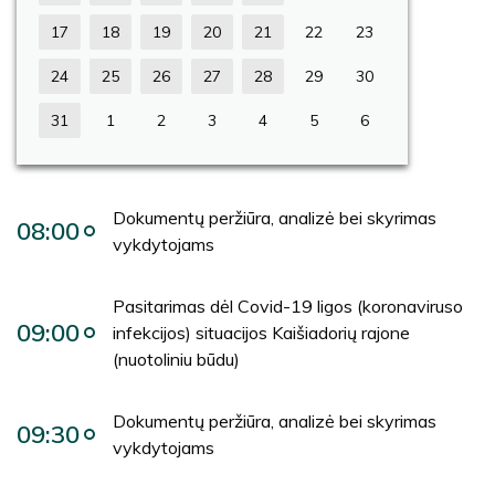
17
18
19
20
21
22
23
24
25
26
27
28
29
30
31
1
2
3
4
5
6
Dokumentų peržiūra, analizė bei skyrimas
08:00
vykdytojams
Pasitarimas dėl Covid-19 ligos (koronaviruso
09:00
infekcijos) situacijos Kaišiadorių rajone
(nuotoliniu būdu)
Dokumentų peržiūra, analizė bei skyrimas
09:30
vykdytojams