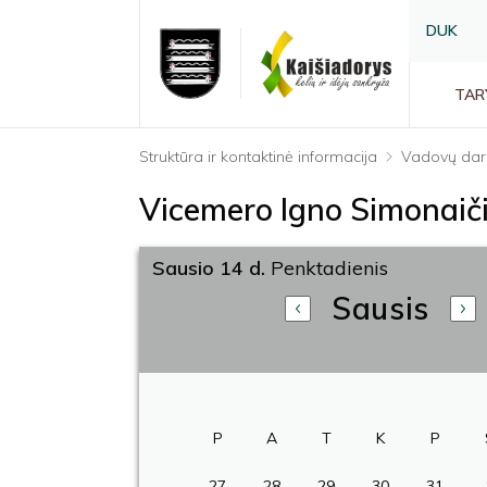
DUK
TAR
Struktūra ir kontaktinė informacija
Vadovų dar
Vicemero Igno Simonaič
Sausio 14 d.
Penktadienis
Sausis
P
A
T
K
P
27
28
29
30
31