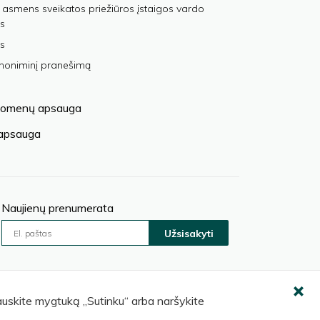
 asmens sveikatos priežiūros įstaigos vardo
s
s
anoniminį pranešimą
omenų apsauga
 apsauga
Naujienų prenumerata
Užsisakyti
pauskite mygtuką „Sutinku“ arba naršykite