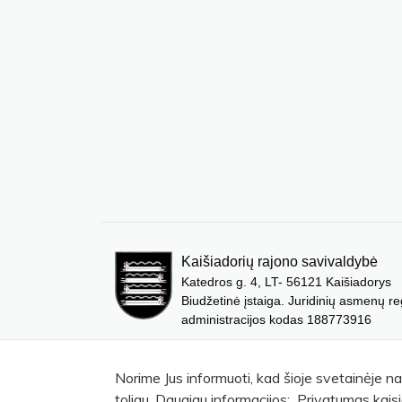
Kaišiadorių rajono savivaldybė
Katedros g. 4, LT- 56121 Kaišiadorys
Biudžetinė įstaiga. Juridinių asmenų re
administracijos kodas 188773916
Norime Jus informuoti, kad šioje svetainėje n
toliau. Daugiau informacijos: Privatumas kaisi