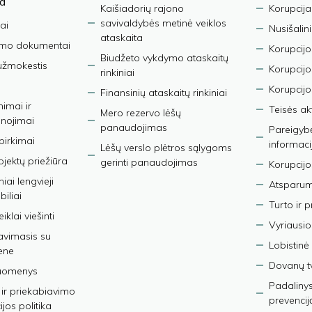
ja
Kaišiadorių rajono
Korupcija
savivaldybės metinė veiklos
ai
Nusišalin
ataskaita
imo dokumentai
Korupcijo
Biudžeto vykdymo ataskaitų
užmokestis
Korupcij
rinkiniai
Korupcijo
Finansinių ataskaitų rinkiniai
nimai ir
Teisės ak
Mero rezervo lėšų
nojimai
panaudojimas
Pareigybės
 pirkimai
informaci
Lėšų verslo plėtros sąlygoms
bjektų priežiūra
gerinti panaudojimas
Korupcijo
iai lengvieji
Atsparumo
iliai
Turto ir 
iklai viešinti
Vyriausio
avimasis su
Lobistinė 
ene
Dovanų t
duomenys
Padalinys
ir priekabiavimo
prevencij
jos politika