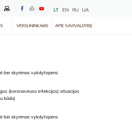
LT
EN
RU
UA
MS
VERSLININKAMS
APIE SAVIVALDYBĘ
zė bei skyrimas vykdytojams
gos (koronaviruso infekcijos) situacijos
iu būdu)
zė bei skyrimas vykdytojams