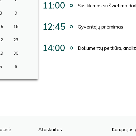
11:00
Susitikimas su švietimo dar
8
9
12:45
15
16
Gyventojų priėmimas
22
23
14:00
Dokumentų peržiūra, anali
29
30
5
6
acinė
Ataskaitos
Korupcijos 