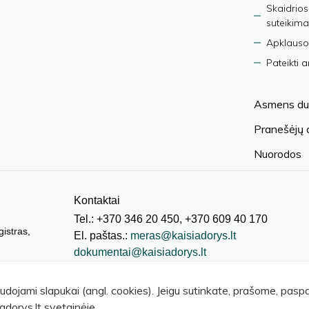
Skaidrios
suteikima
Apklauso
Pateikti 
Asmens du
Pranešėjų
Nuorodos
Kontaktai
Tel.: +370 346 20 450, +370 609 40 170
gistras,
El. paštas.:
meras@kaisiadorys.lt
dokumentai@kaisiadorys.lt
audojami slapukai (angl. cookies). Jeigu sutinkate, prašome, pas
adorys.lt svetainėje