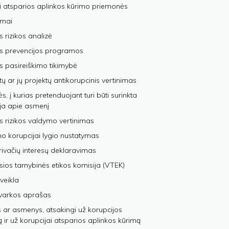
i atsparios aplinkos kūrimo priemonės
imai
s rizikos analizė
os prevencijos programos
s pasireiškimo tikimybė
tų ar jų projektų antikorupcinis vertinimas
, į kurias pretenduojant turi būti surinkta
ja apie asmenį
s rizikos valdymo vertinimas
 korupcijai lygio nustatymas
privačių interesų deklaravimas
sios tarnybinės etikos komisija (VTEK)
veikla
varkos aprašas
 ar asmenys, atsakingi už korupcijos
ą ir už korupcijai atsparios aplinkos kūrimą