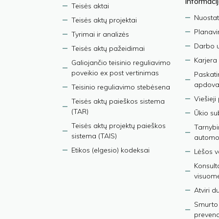
informaci
Teisės aktai
Nuostat
Teisės aktų projektai
Planav
Tyrimai ir analizės
Darbo 
Teisės aktų pažeidimai
Karjera
Galiojančio teisinio reguliavimo
poveikio ex post vertinimas
Paskati
apdova
Teisinio reguliavimo stebėsena
Viešieji
Teisės aktų paieškos sistema
(TAR)
Ūkio su
Teisės aktų projektų paieškos
Tarnybin
sistema (TAIS)
automob
Etikos (elgesio) kodeksai
Lėšos ve
Konsult
visuom
Atviri 
Smurto 
prevenci