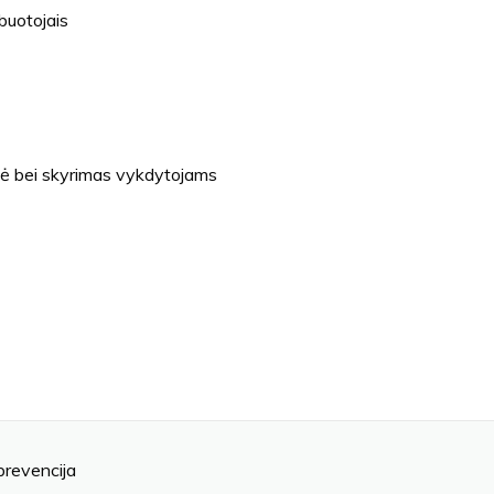
buotojais
zė bei skyrimas vykdytojams
prevencija