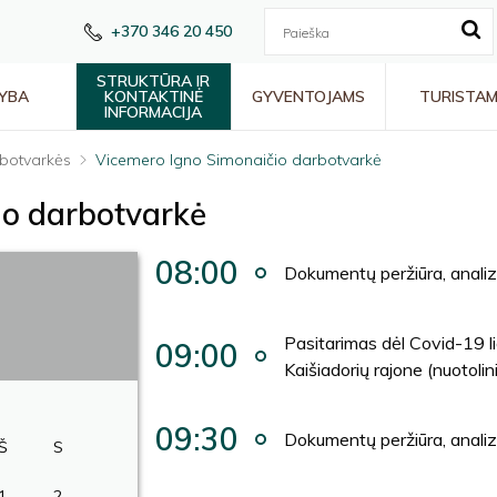
+370 346 20 450
STRUKTŪRA IR
YBA
KONTAKTINĖ
GYVENTOJAMS
TURISTA
INFORMACIJA
botvarkės
Vicemero Igno Simonaičio darbotvarkė
io darbotvarkė
08:00
Dokumentų peržiūra, anali
Pasitarimas dėl Covid-19 li
09:00
Kaišiadorių rajone (nuotolin
09:30
Dokumentų peržiūra, anali
Š
S
1
2