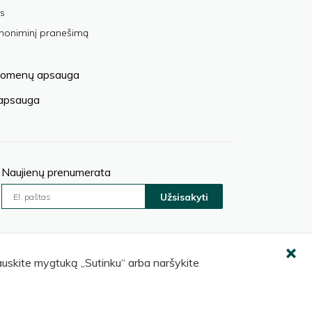
s
anoniminį pranešimą
omenų apsauga
 apsauga
Naujienų prenumerata
Užsisakyti
pauskite mygtuką „Sutinku“ arba naršykite