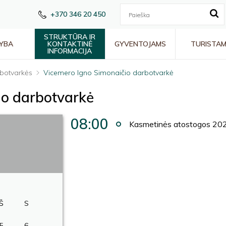
+370 346 20 450
STRUKTŪRA IR
YBA
KONTAKTINĖ
GYVENTOJAMS
TURISTA
INFORMACIJA
botvarkės
Vicemero Igno Simonaičio darbotvarkė
io darbotvarkė
08:00
Kasmetinės atostogos 202
Š
S
5
6