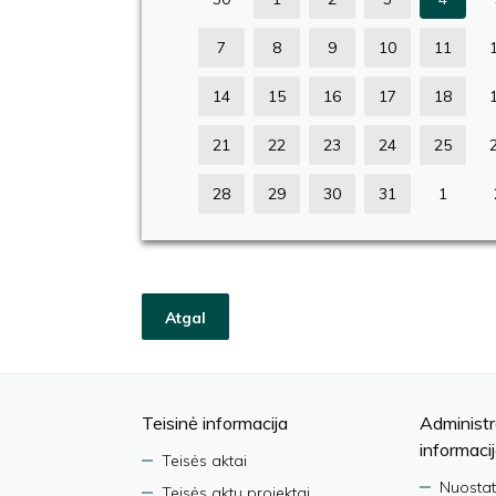
7
8
9
10
11
14
15
16
17
18
21
22
23
24
25
28
29
30
31
1
Atgal
Teisinė informacija
Administr
informaci
Teisės aktai
Nuostat
Teisės aktų projektai