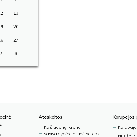
12
13
19
20
26
27
2
3
acinė
Ataskaitos
Korupcijos 
ja
Kaišiadorių rajono
Korupcija
savivaldybės metinė veiklos
ai
Nusišalin