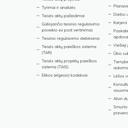
Planav
Tyrimai ir analizės
Darbo 
Teisės aktų pažeidimai
Karjera
Galiojančio teisinio reguliavimo
poveikio ex post vertinimas
Paskati
apdova
Teisinio reguliavimo stebėsena
Viešieji
Teisės aktų paieškos sistema
(TAR)
Ūkio su
Teisės aktų projektų paieškos
Tarnybin
sistema (TAIS)
automob
Etikos (elgesio) kodeksai
Lėšos ve
Konsult
visuom
Atviri 
Smurto 
prevenci