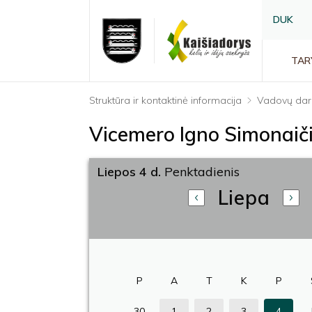
DUK
TAR
Struktūra ir kontaktinė informacija
Vadovų dar
Vicemero Igno Simonaič
Liepos 4 d.
Penktadienis
Liepa
P
A
T
K
P
30
1
2
3
4