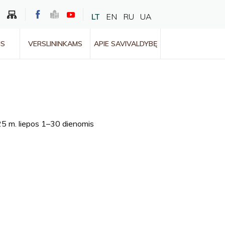
LT
EN
RU
UA
MS
VERSLININKAMS
APIE SAVIVALDYBĘ
5 m. liepos 1–30 dienomis