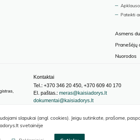
Apklauso
Pateikti 
Asmens du
Pranešėjų
Nuorodos
Kontaktai
Tel.: +370 346 20 450, +370 609 40 170
gistras,
El. paštas.:
meras@kaisiadorys.lt
dokumentai@kaisiadorys.lt
audojami slapukai (angl. cookies). Jeigu sutinkate, prašome, pas
adorys.lt svetainėje
© 2026 Kaišiadorių rajono savivaldybė
.