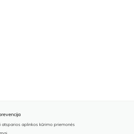
prevencija
i atsparios aplinkos kūrimo priemonės
imai