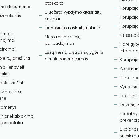
ataskaita
imo dokumentai
Korupcijo
Biudžeto vykdymo ataskaitų
užmokestis
Korupcij
rinkiniai
Korupcijo
Finansinių ataskaitų rinkiniai
nimai ir
Teisės ak
Mero rezervo lėšų
nojimai
panaudojimas
Pareigybės
 pirkimai
informaci
Lėšų verslo plėtros sąlygoms
bjektų priežiūra
gerinti panaudojimas
Korupcijo
iai lengvieji
Atsparumo
iliai
Turto ir 
iklai viešinti
Vyriausio
avimasis su
Lobistinė 
ene
Dovanų t
duomenys
Padalinys
ir priekabiavimo
prevencij
jos politika
Skaidrios
suteikima