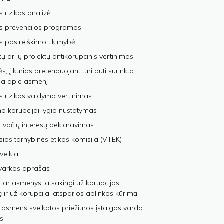
s rizikos analizė
os prevencijos programos
s pasireiškimo tikimybė
tų ar jų projektų antikorupcinis vertinimas
, į kurias pretenduojant turi būti surinkta
ja apie asmenį
s rizikos valdymo vertinimas
 korupcijai lygio nustatymas
privačių interesų deklaravimas
sios tarnybinės etikos komisija (VTEK)
veikla
varkos aprašas
 ar asmenys, atsakingi už korupcijos
ą ir už korupcijai atsparios aplinkos kūrimą
 asmens sveikatos priežiūros įstaigos vardo
s