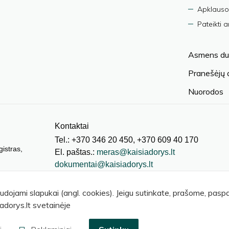
Apklauso
Pateikti 
Asmens du
Pranešėjų
Nuorodos
Kontaktai
Tel.: +370 346 20 450, +370 609 40 170
gistras,
El. paštas.:
meras@kaisiadorys.lt
dokumentai@kaisiadorys.lt
audojami slapukai (angl. cookies). Jeigu sutinkate, prašome, pas
adorys.lt svetainėje
© 2026 Kaišiadorių rajono savivaldybė
.