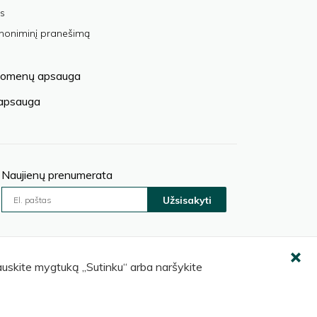
s
anoniminį pranešimą
omenų apsauga
 apsauga
Naujienų prenumerata
Užsisakyti
pauskite mygtuką „Sutinku“ arba naršykite