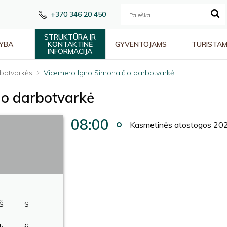
+370 346 20 450
STRUKTŪRA IR
YBA
KONTAKTINĖ
GYVENTOJAMS
TURISTA
INFORMACIJA
botvarkės
Vicemero Igno Simonaičio darbotvarkė
io darbotvarkė
08:00
Kasmetinės atostogos 202
Š
S
5
6