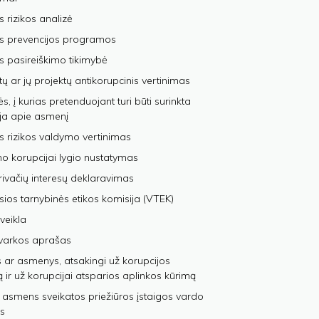
s rizikos analizė
os prevencijos programos
s pasireiškimo tikimybė
tų ar jų projektų antikorupcinis vertinimas
, į kurias pretenduojant turi būti surinkta
ja apie asmenį
s rizikos valdymo vertinimas
 korupcijai lygio nustatymas
privačių interesų deklaravimas
sios tarnybinės etikos komisija (VTEK)
veikla
varkos aprašas
 ar asmenys, atsakingi už korupcijos
ą ir už korupcijai atsparios aplinkos kūrimą
 asmens sveikatos priežiūros įstaigos vardo
s