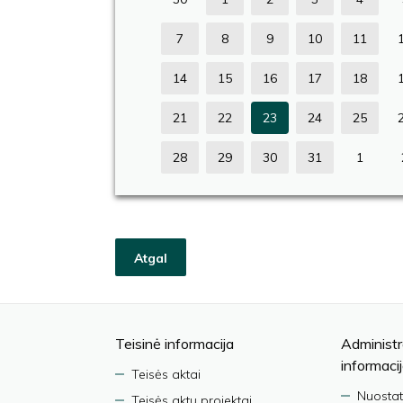
7
8
9
10
11
14
15
16
17
18
21
22
23
24
25
28
29
30
31
1
Atgal
Teisinė informacija
Administr
informaci
Teisės aktai
Nuostat
Teisės aktų projektai