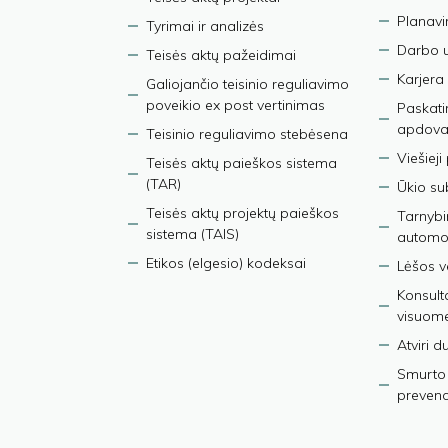
Planav
Tyrimai ir analizės
Darbo 
Teisės aktų pažeidimai
Karjera
Galiojančio teisinio reguliavimo
poveikio ex post vertinimas
Paskati
apdova
Teisinio reguliavimo stebėsena
Viešieji
Teisės aktų paieškos sistema
(TAR)
Ūkio su
Teisės aktų projektų paieškos
Tarnybin
sistema (TAIS)
automob
Etikos (elgesio) kodeksai
Lėšos ve
Konsult
visuom
Atviri 
Smurto 
prevenci