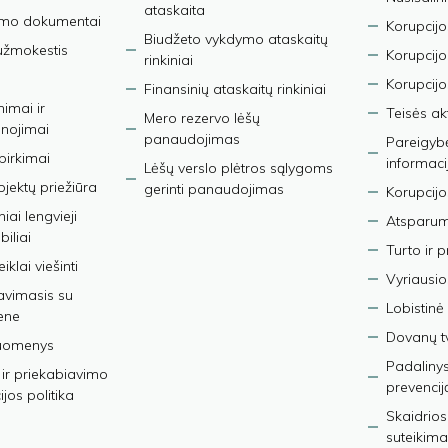
ataskaita
imo dokumentai
Korupcijo
Biudžeto vykdymo ataskaitų
užmokestis
Korupcij
rinkiniai
Korupcijo
Finansinių ataskaitų rinkiniai
nimai ir
Teisės ak
Mero rezervo lėšų
nojimai
panaudojimas
Pareigybės
 pirkimai
informaci
Lėšų verslo plėtros sąlygoms
bjektų priežiūra
gerinti panaudojimas
Korupcijo
iai lengvieji
Atsparumo
iliai
Turto ir 
iklai viešinti
Vyriausio
avimasis su
Lobistinė 
ene
Dovanų t
duomenys
Padalinys
ir priekabiavimo
prevencij
jos politika
Skaidrios
suteikima