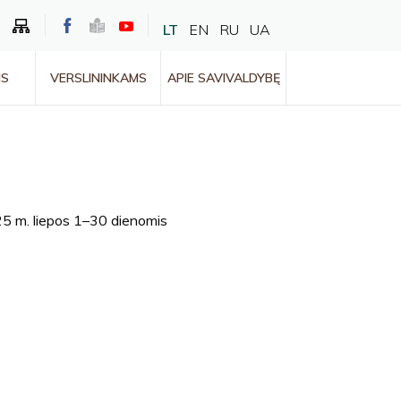
LT
EN
RU
UA
MS
VERSLININKAMS
APIE SAVIVALDYBĘ
5 m. liepos 1–30 dienomis