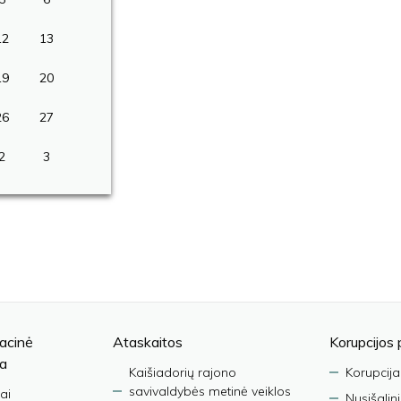
12
13
19
20
26
27
2
3
acinė
Ataskaitos
Korupcijos 
ja
Kaišiadorių rajono
Korupcija
savivaldybės metinė veiklos
ai
Nusišalin