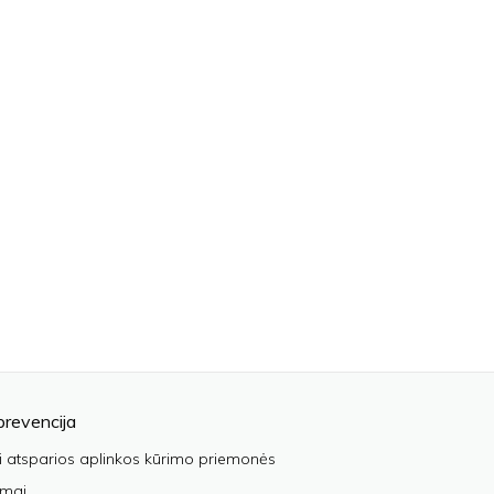
prevencija
i atsparios aplinkos kūrimo priemonės
imai