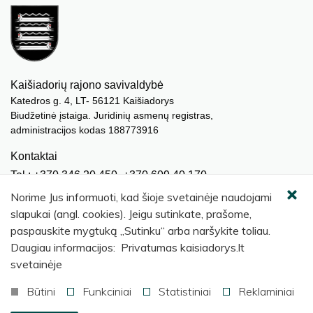
Kaišiadorių rajono savivaldybė
Katedros g. 4, LT- 56121 Kaišiadorys
Biudžetinė įstaiga. Juridinių asmenų registras,
administracijos kodas 188773916
Kontaktai
Tel.: +370 346 20 450, +370 609 40 170
El. paštas.:
meras@kaisiadorys.lt
Norime Jus informuoti, kad šioje svetainėje naudojami
dokumentai@kaisiadorys.lt
slapukai (angl. cookies). Jeigu sutinkate, prašome,
paspauskite mygtuką „Sutinku“ arba naršykite toliau.
Naujienų prenumerata
Daugiau informacijos: Privatumas kaisiadorys.lt
Užsisakyti
svetainėje
Būtini
Funkciniai
Statistiniai
Reklaminiai
© 2026 Kaišiadorių rajono savivaldybė
.