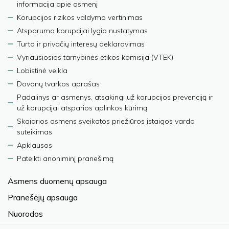
informacija apie asmenį
Korupcijos rizikos valdymo vertinimas
Atsparumo korupcijai lygio nustatymas
Turto ir privačių interesų deklaravimas
Vyriausiosios tarnybinės etikos komisija (VTEK)
Lobistinė veikla
Dovanų tvarkos aprašas
Padalinys ar asmenys, atsakingi už korupcijos prevenciją ir
už korupcijai atsparios aplinkos kūrimą
Skaidrios asmens sveikatos priežiūros įstaigos vardo
suteikimas
Apklausos
Pateikti anoniminį pranešimą
Asmens duomenų apsauga
Pranešėjų apsauga
Nuorodos