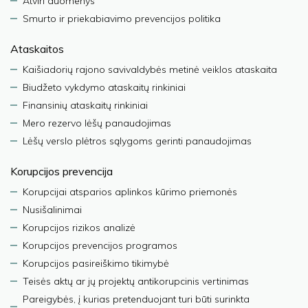
Atviri duomenys
Smurto ir priekabiavimo prevencijos politika
Ataskaitos
Kaišiadorių rajono savivaldybės metinė veiklos ataskaita
Biudžeto vykdymo ataskaitų rinkiniai
Finansinių ataskaitų rinkiniai
Mero rezervo lėšų panaudojimas
Lėšų verslo plėtros sąlygoms gerinti panaudojimas
Korupcijos prevencija
Korupcijai atsparios aplinkos kūrimo priemonės
Nusišalinimai
Korupcijos rizikos analizė
Korupcijos prevencijos programos
Korupcijos pasireiškimo tikimybė
Teisės aktų ar jų projektų antikorupcinis vertinimas
Pareigybės, į kurias pretenduojant turi būti surinkta