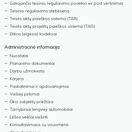
Galiojančio teisinio reguliavimo poveikio ex post vertinimas
Teisinio reguliavimo stebėsena
Teisės aktų paieškos sistema (TAR)
Teisės aktų projektų paieškos sistema (TAIS)
Etikos (elgesio) kodeksai
Administracinė informacija
Nuostatai
Planavimo dokumentai
Darbo užmokestis
Karjera
Paskatinimai ir apdovanojimai
Viešieji pirkimai
Ūkio subjektų priežiūra
Tarnybiniai lengvieji automobiliai
Lėšos veiklai viešinti
Konsultavimasis su visuomene