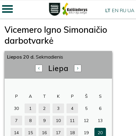
LT
EN
RU
UA
Vicemero Igno Simonaičio
darbotvarkė
Liepos 20 d.
Sekmadienis
Liepa
P
A
T
K
P
Š
S
30
1
2
3
4
5
6
7
8
9
10
11
12
13
14
15
16
17
18
19
20