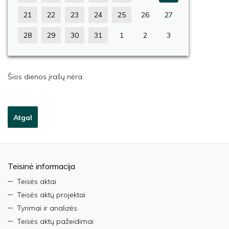
21
22
23
24
25
26
27
28
29
30
31
1
2
3
Šios dienos įrašų nėra.
Atgal
Teisinė informacija
Teisės aktai
Teisės aktų projektai
Tyrimai ir analizės
Teisės aktų pažeidimai