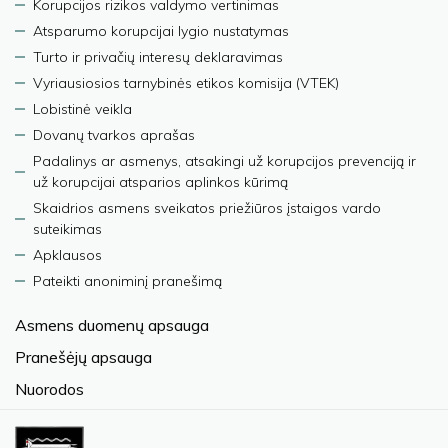
Korupcijos rizikos valdymo vertinimas
Atsparumo korupcijai lygio nustatymas
Turto ir privačių interesų deklaravimas
Vyriausiosios tarnybinės etikos komisija (VTEK)
Lobistinė veikla
Dovanų tvarkos aprašas
Padalinys ar asmenys, atsakingi už korupcijos prevenciją ir
už korupcijai atsparios aplinkos kūrimą
Skaidrios asmens sveikatos priežiūros įstaigos vardo
suteikimas
Apklausos
Pateikti anoniminį pranešimą
Asmens duomenų apsauga
Pranešėjų apsauga
Nuorodos