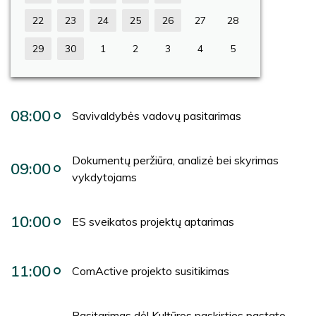
22
23
24
25
26
27
28
29
30
1
2
3
4
5
08:00
Savivaldybės vadovų pasitarimas
Dokumentų peržiūra, analizė bei skyrimas
09:00
vykdytojams
10:00
ES sveikatos projektų aptarimas
11:00
ComActive projekto susitikimas
Pasitarimas dėl Kultūros paskirties pastato