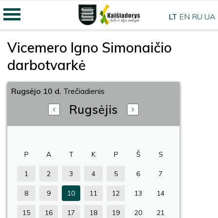
LT
EN
RU
UA
Vicemero Igno Simonaičio
darbotvarkė
Rugsėjo 10 d.
Trečiadienis
Rugsėjis
P
A
T
K
P
Š
S
1
2
3
4
5
6
7
8
9
10
11
12
13
14
15
16
17
18
19
20
21