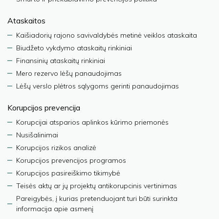
Ataskaitos
Kaišiadorių rajono savivaldybės metinė veiklos ataskaita
Biudžeto vykdymo ataskaitų rinkiniai
Finansinių ataskaitų rinkiniai
Mero rezervo lėšų panaudojimas
Lėšų verslo plėtros sąlygoms gerinti panaudojimas
Korupcijos prevencija
Korupcijai atsparios aplinkos kūrimo priemonės
Nusišalinimai
Korupcijos rizikos analizė
Korupcijos prevencijos programos
Korupcijos pasireiškimo tikimybė
Teisės aktų ar jų projektų antikorupcinis vertinimas
Pareigybės, į kurias pretenduojant turi būti surinkta
informacija apie asmenį