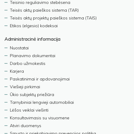
Teisinio reguliavimo stebėsena
Teisės aktų paieškos sistema (TAR)
Teisės aktų projektų paieškos sistema (TAIS)
Etikos (elgesio) kodeksai
Administracinė informacija
Nuostatai
Planavimo dokumentai
Darbo užmokestis
Karjera
Paskatinimai ir apdovanojimai
Viešieji pirkimai
Ūkio subjektų priežiūra
Tarnybiniai lengvieji automobiliai
Lėšos veiklai viešinti
Konsultavimasis su visuomene
Atviri duomenys
Smurto ir priekabiavimo prevencijos politika