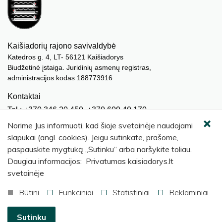
Kaišiadorių rajono savivaldybė
Katedros g. 4, LT- 56121 Kaišiadorys
Biudžetinė įstaiga. Juridinių asmenų registras,
administracijos kodas 188773916
Kontaktai
Tel.: +370 346 20 450, +370 609 40 170
El. paštas.:
meras@kaisiadorys.lt
Norime Jus informuoti, kad šioje svetainėje naudojami
dokumentai@kaisiadorys.lt
slapukai (angl. cookies). Jeigu sutinkate, prašome,
paspauskite mygtuką „Sutinku“ arba naršykite toliau.
Naujienų prenumerata
Daugiau informacijos: Privatumas kaisiadorys.lt
Užsisakyti
svetainėje
Būtini
Funkciniai
Statistiniai
Reklaminiai
© 2026 Kaišiadorių rajono savivaldybė
.
Sutinku